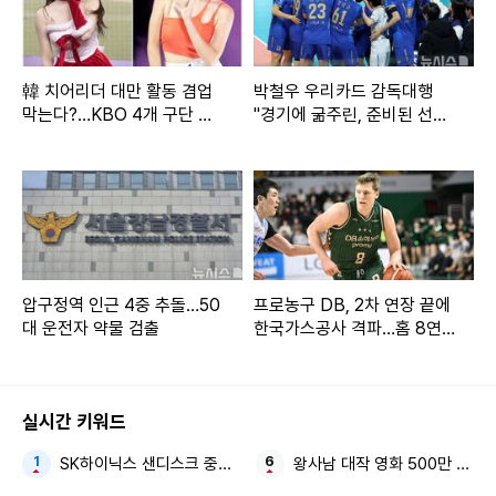
韓 치어리더 대만 활동 겸업
박철우 우리카드 감독대행
막는다?…KBO 4개 구단 논
"경기에 굶주린, 준비된 선수
의설
들 기용할 것"
압구정역 인근 4중 추돌…50
프로농구 DB, 2차 연장 끝에
대 운전자 약물 검출
한국가스공사 격파…홈 8연
승 질주
실시간 키워드
SK하이닉스 샌디스크 중국 충칭 패키징공장
왕사남 대작 영화 500만 관객