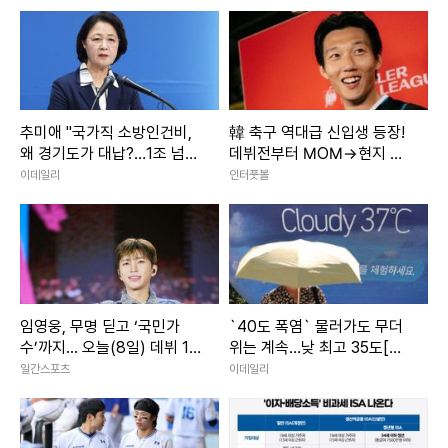
추미애 "국가직 소방인건비,
韓 축구 역대급 신입생 등장!
왜 경기도가 대납?…1조 넘
데뷔전부터 MOM→현지 호
어"
평 일색…“승리만큼이나 가장
이데일리
인터풋볼
많은 관심을 받은 선수는 이
한범”
임영웅, 무명 딛고 ‘국민가
`40도 폭염` 물러가도 무더
수’까지... 오늘(8일) 데뷔 10
위는 계속…낮 최고 35도[내
주년
일날씨]
일간스포츠
이데일리