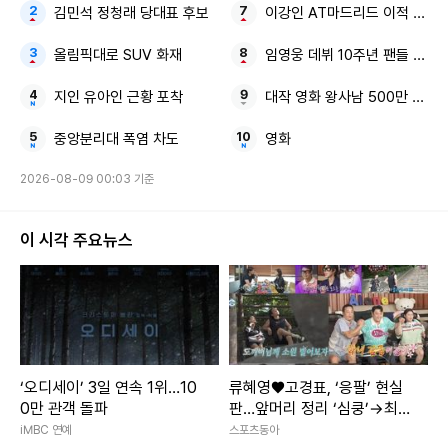
김민석 정청래 당대표 후보
이강인 AT마드리드 이적 이유
올림픽대로 SUV 화재
임영웅 데뷔 10주년 팬들 정말 
지인 유아인 근황 포착
대작 영화 왕사남 500만 관객
중앙분리대 폭염 차도
영화
2026-08-09 00:03 기준
이 시각 주요뉴스
‘오디세이’ 3일 연속 1위…10
류혜영♥고경표, ‘응팔’ 현실
0만 관객 돌파
판…앞머리 정리 ‘심쿵’→최고
7.8% (나혼산)
iMBC 연예
스포츠동아