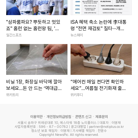
"삼파룸파요? 뿌듯하고 멋있
ISA 혜택 축소 논란에 李대통
죠" 홈런 없는 홈런왕 팀, '최
령 "전면 재검토" 질타···개선
단신 듀오' 김지찬-김성윤 덕
안 마련 착수
일간스포츠
뉴스웨이
에 산다 [IS 스타]
비닐 1장, 화장실 바닥에 깔아
“에어컨 매일 켠다면 확인하
보세요…돈 안 드는 ‘역대급
세요”…여름철 전기화재 줄이
꼼수’ 발견
는 점검법
위키트리
위키푸디
이용약관
개인정보취급방침
콘텐츠 신고
제휴문의
서울시 송파구 위례성대로 10, 에스타워 18층 노티플러스 | 대표자 : 이영재
사업자등록번호 : 596 - 87 – 00782 | 광고대행업 | partner@notiplus.co.kr
청소년 보호 책임자 : 이영재 | 기사배열 책임자 : 전윤수
Copyright NewsPic. All rights reserved.