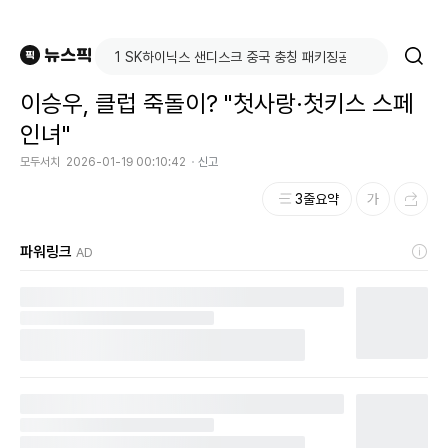
이승우, 클럽 죽돌이? "첫사랑·첫키스 스페
인녀"
모두서치
2026-01-19 00:10:42
신고
3줄요약
파워링크
AD