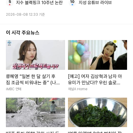
지수 블랙핑크 10주년 논란
지성 유튜브 라이브
2026-08-08 12:33 기준
이 시각 주요뉴스
류혜영 “일본 한 달 살기 후
[예고] 여자 김상혁과 남자 아
짐 조금씩 비워내는 중” (나혼
유미가 만났다!? 우린 솔로탈
산)
출 준비 중~♥
iMBC 연예
채널A Home