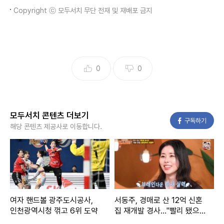
Copyright ⓒ 모두서치 무단 전재 및 재배포 금지
0
0
모두서치 콘텐츠 더보기
페이스북
구독하기
해당 콘텐츠 제공사로 이동합니다.
여자 핸드볼 광주도시공사,
서동주, 경매로 산 12억 신혼
인천광역시청 꺾고 6위 도약
집 재개발 경사…"빨리 됐으
면"