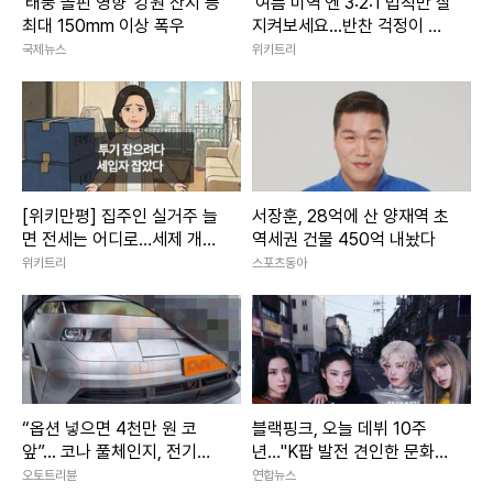
'태풍 돌핀 영향' 강원 산지 등
'여름 미역'엔 3:2:1 법칙만 잘
최대 150mm 이상 폭우
지켜보세요...반찬 걱정이 사
라집니다
국제뉴스
위키트리
[위키만평] 집주인 실거주 늘
서장훈, 28억에 산 양재역 초
면 전세는 어디로…세제 개편
역세권 건물 450억 내놨다
에 세입자 불안 커진다
위키트리
스포츠동아
“옵션 넣으면 4천만 원 코
블랙핑크, 오늘 데뷔 10주
앞”... 코나 풀체인지, 전기차
년…"K팝 발전 견인한 문화
보다 비싸질까
아이콘"
오토트리뷴
연합뉴스