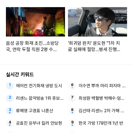
음성 공장 화재 초진…소방당
'희귀암 완치' 윤도현 "1차 치
국, 연락 두절 직원 2명 수색
료 실패에 절망…병세 진행
(종합)
돼"
실시간 키워드
에어컨 전기화재 냉방 도시
이수연 뿌까 머리 파자마 파티
리센느 음악방송 1위 후보 에스파
최성원 백혈병 박해수·임철수
류혜영 고경표 나혼산
김선태 리센느 2차 가해 논란 
공효진 유부녀 킬러 안보현
한국 가방 178만개 1년 반