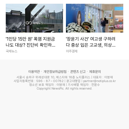
'1인당 15만 원' 폭염 지원금
'장윤기 사건' 여고생 구하려
나도 대상? 진단비 확인하세
다 중상 입은 고교생, 의상자
요
인정
국제뉴스
아주경제
이용약관
개인정보취급방침
콘텐츠 신고
제휴문의
서울시 송파구 위례성대로 10, 에스타워 18층 노티플러스 | 대표자 : 이영재
사업자등록번호 : 596 - 87 – 00782 | 광고대행업 | partner@notiplus.co.kr
청소년 보호 책임자 : 이영재 | 기사배열 책임자 : 전윤수
Copyright NewsPic. All rights reserved.