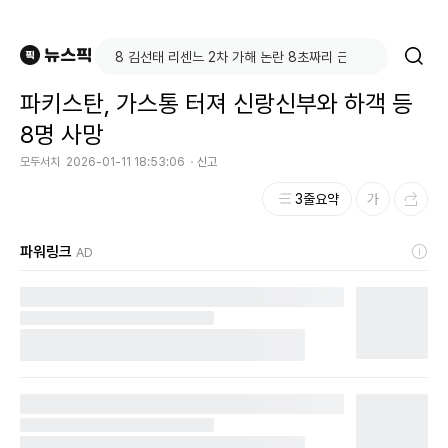
파키스탄, 가스통 터져 신랑신부와 하객 등
8명 사망
모두서치
2026-01-11 18:53:06
신고
3줄요약
파워링크
AD