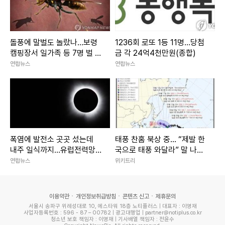
돌풍에 말벌도 놀랐나…보령
1236회 로또 1등 11명…당첨
캠핑장서 일가족 등 7명 벌 쏘
금 각 24억4천만원(종합)
임
연합뉴스
연합뉴스
폭염에 발전소 곳곳 섰는데
태풍 찬홈 북상 중... “제발 한
내주 일식까지…유럽전력망
국으로 태풍 와달라” 말 나오
'긴장'
는 이유
연합뉴스
위키트리
이용약관
개인정보취급방침
콘텐츠 신고
제휴문의
서울시 송파구 위례성대로 10, 에스타워 18층 노티플러스 | 대표자 : 이영재
사업자등록번호 : 596 - 87 – 00782 | 광고대행업 | partner@notiplus.co.kr
청소년 보호 책임자 : 이영재 | 기사배열 책임자 : 전윤수