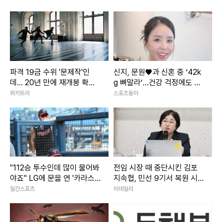
파격 19금 수위 '문제작'인
신지, 문원♥과 신혼 중 ‘42k
데… 20년 만에 재개봉 확정
g 뼈말라’…건강 걱정에도 행
된 영화
사 열일
위키트리
스포츠동아
"112승 투수인데 많이 물어봐
전임 시장 때 중단시킨 김포
야죠" LG에 문을 연 '카라스
지속협, 민선 9기서 복원 시
코 스쿨'
동
일간스포츠
이데일리