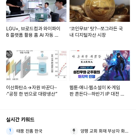
LGU+, 브로드컴과 와이파이
‘코인무브’ 탓?···쪼그라든 국
8 플랫폼 활용 홈 AI 자동 복
내 디지털자산 시장
구 기술 검증
이산화탄소→자원 바꾼다··
웹툰·애니·웹소설이 K-게임
·“공정 한 번으로 대량생산”
판 흔든다···하반기 IP 대전 개
막
실시간 키워드
태풍 찬홈 한국
양평 교회 화재 부상자 화재 진