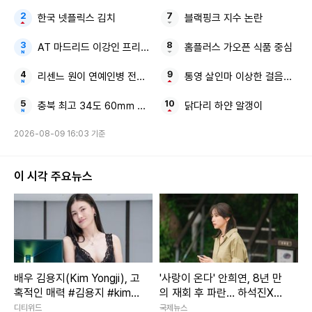
한국 넷플릭스 김치
블랙핑크 지수 논란
AT 마드리드 이강인 프리시즌 맨시티전
홈플러스 가오픈 식품 중심
리센느 원이 연예인병 전참시
통영 살인마 이상한 걸음걸이 
충북 최고 34도 60㎜ 소나기
닭다리 하얀 알갱이
2026-08-09 16:03 기준
이 시각 주요뉴스
배우 김용지(Kim Yongji), 고
'사랑이 온다' 안희연, 8년 만
혹적인 매력 #김용지 #kimy
의 재회 후 파란… 하석진X윤
ongji #배우
하빈 독대
디티위드
국제뉴스