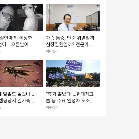
 보도 용인하지 않
 살인마'의 이상한
가슴 통증, 단순 위염일까
이... 오른발이 평
심장질환일까? 전문가가
신고금 1억)
말하는 구분법
리
이데일리
에 말벌도 놀랐나…
"휴가 끝났다"…현대차그
캠핑장서 일가족 등
룹 등 주요 완성차 노조
벌 쏘임
'하투' 재개
스
아주경제