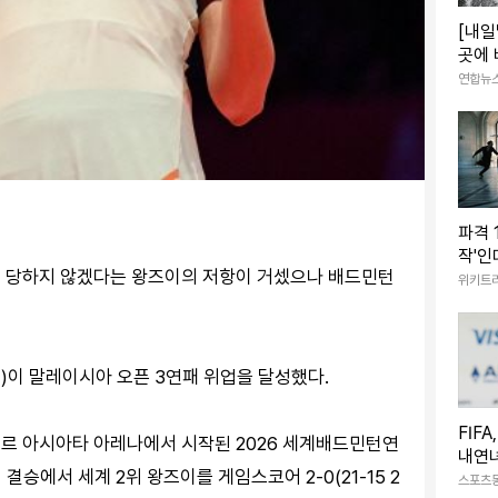
[내일
곳에
는 계
연합뉴
파격 
작'인데… 20
를 당하지 않겠다는 왕즈이의 저항이 거셌으나 배드민턴
개봉 
위키트
)이 말레이시아 오픈 3연패 위업을 달성했다.
FIF
르 아시아타 아레나에서 시작된 2026 세계배드민턴연
내연녀
 결승에서 세계 2위 왕즈이를 게임스코어 2-0(21-15 2
명서 
스포츠