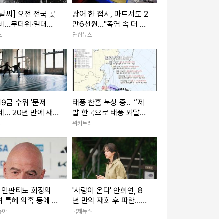
날씨] 오전 전국 곳
광어 한 접시, 마트서도 2
 비…무더위·열대야
만6천원…"폭염 속 더 오
속
른다"
스
연합뉴스
19금 수위 '문제
태풍 찬홈 북상 중... “제
년 만에 재
발 한국으로 태풍 와달
확정된 영화
라” 말 나오는 이유
리
위키트리
A, 인판티노 회장의
'사랑이 온다' 안희연, 8
 특혜 의혹 등에 성
년 만의 재회 후 파란…
통해 대응…“선동-
하석진X윤하빈 독대
동아
국제뉴스