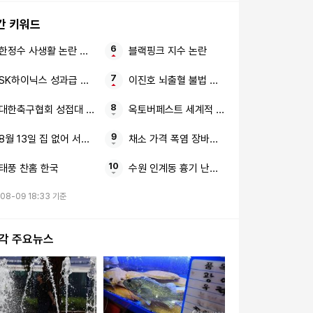
간 키워드
한정수 사생활 논란 황정민
블랙핑크 지수 논란
SK하이닉스 성과급 통합노조
이진호 뇌출혈 불법 도박
대한축구협회 성접대 심판
옥토버페스트 세계적 맥주 축제 9월 서울서 
8월 13일 집 없어 서러운 사람들
채소 가격 폭염 장바구니 물가
태풍 찬홈 한국
수원 인계동 흉기 난동 40대 남성
08-09 18:33 기준
시각 주요뉴스