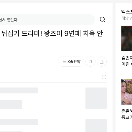
엑스
해당 
미친 뒤집기 드라마! 왕즈이 9연패 치욕 안
거
김민
3줄요약
이런 
들, 
컵 3
윤은
종교가
신앙심
진)