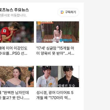
포츠뉴스 주요뉴스
다음 My뉴스
구독하기
언론사로 이동합니다.
재에 이어 이강인도
'17세' 싱글맘 "15개월 아
수모를…PSG 선수
이 양육비 못 받아"…서장
LEE 빼고 전원 월드
훈 분노 (물어보살)
2강 진출
혜 "완벽한 남자인데
성시경, 광어 다이어트 5
 불교? 못 만나...
개월 째 "170마리 먹
 깊었으면" (아근
어"…신동엽도 2kg 감량
(짠한형)