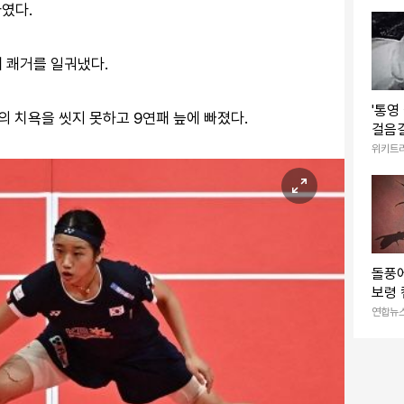
자극적
마였다.
겠다”
패 쾌거를 일궈냈다.
'통영
의 치욕을 씻지 못하고 9연패 늪에 빠졌다.
걸음걸
발 (
위키트
돌풍
보령 
7명 
연합뉴