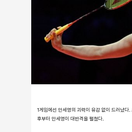
1게임에선 안세영의 괴력이 유감 없이 드러났다.
후부터 안세영이 대반격을 펼쳤다.