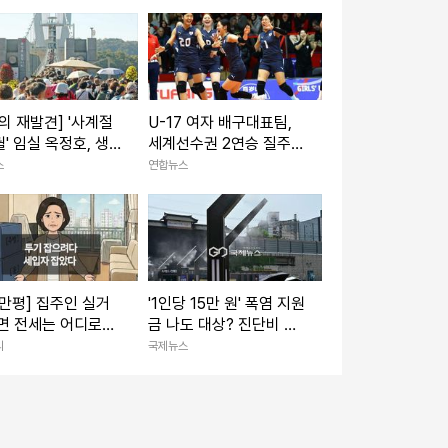
의 재발견] '사계절
U-17 여자 배구대표팀,
' 임실 옥정호, 생
세계선수권 2연승 질주…
 메카 '우뚝'
대만 3-1 제압
스
연합뉴스
만평] 집주인 실거
'1인당 15만 원' 폭염 지원
면 전세는 어디로…
금 나도 대상? 진단비 확
개편에 세입자 불안
인하세요
리
국제뉴스
다