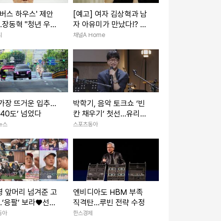
'버스 하우스' 제안
[예고] 여자 김상혁과 남
장동혁 "청년 우롱
자 아유미가 만났다!? 우
정책"
린 솔로탈출 준비 중~♥
리
채널A Home
가장 뜨거운 입추…
박학기, 음악 토크쇼 ‘빈
‘40도’ 넘었다
칸 채우기’ 첫선…유리상
자와 출발
뉴스
스포츠동아
 앞머리 넘겨준 고
엔비디아도 HBM 부족
‘응팔’ 보라♥선우
직격탄…루빈 전략 수정
(나혼산)
동아
한스경제