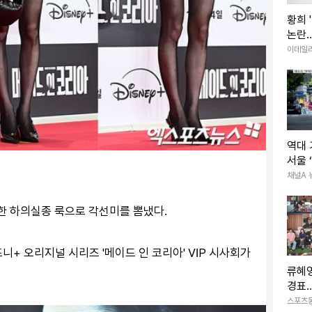
황희 
논란…
하는 
이데일
역대 
서울 
채널A 
한 하의실종 룩으로 각선미를 뽐냈다.
니+ 오리지널 시리즈 '메이드 인 코리아' VIP 시사회가
류혜영
경표…
소환 
스포츠