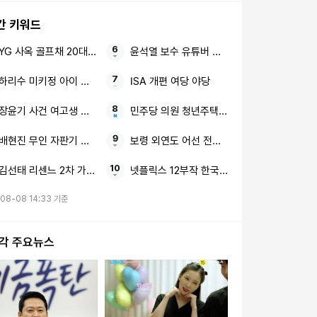
지…"
간 키워드
YG 사옥 골프채 20대 여성
윤석열 보수 유튜버 민감 발언
하리수 미키정 아이 못 낳아
ISA 개편 여당 야당
장윤기 사건 여고생 고교생
민주당 의원 청년주택 폐버스 리모델링
배현진 무인 자판기 성인인증 국가 기준
보령 외연도 어선 전복 1명 실종
김선태 리센느 2차 가해 논란 8초짜리 근황 영상
넷플릭스 12부작 한국 드라마
08-08 14:33 기준
시각 주요뉴스