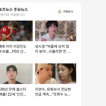
포츠뉴스 주요뉴스
다음 My뉴스
구독하기
언론사로 이동합니다.
재에 이어 이강인도
성시경 "악플에 상처 많
수모를…PSG 선수
이 받아…수틀리면 전 재
LEE 빼고 전원 월드
산 걸고 고소" (짠한형)
2강 진출
 36년 만에 올스타
지연수, 유튜브서 전남편
배출! 22세 '신인왕
언급 계속…"조회수 노리
 도전' 괜히 하겠나
기" vs "문제 없다" [엑's
런 더비? 감히 낄 수
이슈]