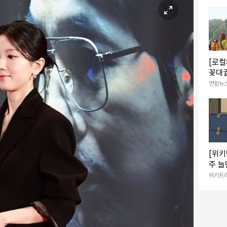
[로컬
꽃대궐
태관광
연합뉴
[위키
주 늘
세제 
위키트
커진