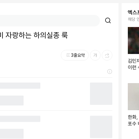
엑스
해당 
선미 자랑하는 하의실종 룩
3줄요약
김민
이런 
들, 
컵 3
한화,
포수 
+GG
→"홈