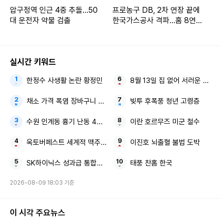
압구정역 인근 4중 추돌…50
프로농구 DB, 2차 연장 끝에
대 운전자 약물 검출
한국가스공사 격파…홈 8연
승 질주
실시간 키워드
한정수 사생활 논란 황정민
8월 13일 집 없어 서러운 사람
채소 가격 폭염 장바구니 물가
빚투 후폭풍 청년 고령층
수원 인계동 흉기 난동 40대 남성
이란 호르무즈 미군 철수
옥토버페스트 세계적 맥주 축제 9월 서울서
이진호 뇌출혈 불법 도박
SK하이닉스 성과급 통합노조
태풍 찬홈 한국
2026-08-09 18:03 기준
이 시각 주요뉴스