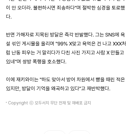
이 안 오더라. 불편하시면 죄송하다"며 절박한 심경을 토로했
다.
반면 가해자로 지목된 방달은 즉각 반발했다. 그는 SNS에 욕
설 섞인 게시물을 올리며 "99% X맞고 욕먹은 건 나고 XXX처
럼 난동 피우는 거 말리다가 다친 사진 가지고 사람 X 만들고
있네"며 쌍방 폭행을 호소했다.
이에 재키와이는 "하도 맞아서 방어 차원에서 뺨을 때린 적은
있지만, 방달이 기억을 왜곡하고 있다"고 재반박했다.
Copyright ⓒ 모두서치 무단 전재 및 재배포 금지