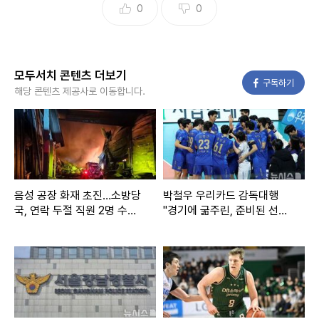
0
0
모두서치 콘텐츠 더보기
페이스북
구독하기
해당 콘텐츠 제공사로 이동합니다.
음성 공장 화재 초진…소방당
박철우 우리카드 감독대행
국, 연락 두절 직원 2명 수색
"경기에 굶주린, 준비된 선수
(종합)
들 기용할 것"