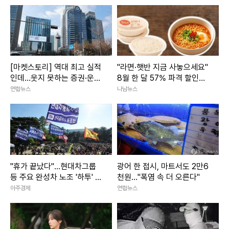
[마켓스토리] 역대 최고 실적
"라면·햇반 지금 사놓으세요"
인데…웃지 못하는 증권·운용
8월 한 달 57% 파격 할인행
사
사 3800개 품목 마트
연합뉴스
나남뉴스
"휴가 끝났다"…현대차그룹
광어 한 접시, 마트서도 2만6
등 주요 완성차 노조 '하투' 재
천원…"폭염 속 더 오른다"
개
아주경제
연합뉴스