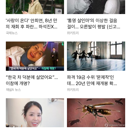
'사랑이 온다' 안희연, 8년 만
'통영 살인마'의 이상한 걸음
의 재회 후 파란… 하석진X윤
걸이... 오른발이 평발 (신고
하빈 독대
금 1억)
국제뉴스
위키트리
“한국 차 덕분에 살았어요”…
파격 19금 수위 '문제작'인
이참에 개명?
데… 20년 만에 재개봉 확정
된 영화
채널A 뉴스
위키트리