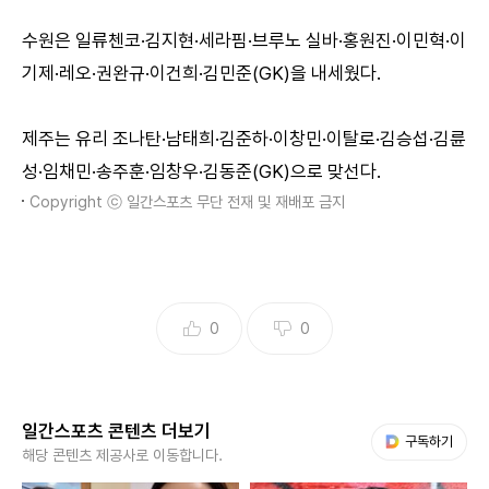
수원은 일류첸코·김지현·세라핌·브루노 실바·홍원진·이민혁·이
기제·레오·권완규·이건희·김민준(GK)을 내세웠다.
제주는 유리 조나탄·남태희·김준하·이창민·이탈로·김승섭·김륜
성·임채민·송주훈·임창우·김동준(GK)으로 맞선다.
Copyright ⓒ 일간스포츠 무단 전재 및 재배포 금지
0
0
일간스포츠 콘텐츠 더보기
다음 My뉴스
구독하기
해당 콘텐츠 제공사로 이동합니다.