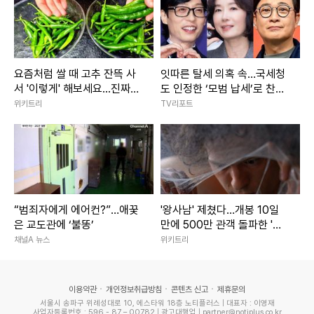
요즘처럼 쌀 때 고추 잔뜩 사
잇따른 탈세 의혹 속…국세청
서 '이렇게' 해보세요...진짜
도 인정한 ‘모범 납세’로 찬사
'밥도둑'이라 인정합니다
받은 ★들 [종합]
위키트리
TV리포트
“범죄자에게 에어컨?”…애꿎
'왕사남' 제쳤다…개봉 10일
은 교도관에 ‘불똥’
만에 500만 관객 돌파한 '대
작 영화'
채널A 뉴스
위키트리
이용약관
개인정보취급방침
콘텐츠 신고
제휴문의
서울시 송파구 위례성대로 10, 에스타워 18층 노티플러스 | 대표자 : 이영재
사업자등록번호 : 596 - 87 – 00782 | 광고대행업 | partner@notiplus.co.kr