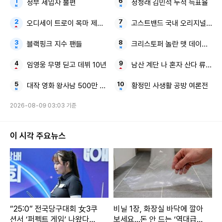
정부 세입자 불편
정청래 김민석 누적 득표율
오디세이 트로이 목마 제작 이모저모
고스트밴드 국내 오리지널 창작
블랙핑크 지수 팬들
크리스토퍼 놀란 맷 데이먼 韓 
임영웅 무명 딛고 데뷔 10년
남산 계단 나 혼자 산다 류혜영
대작 영화 왕사남 500만 관객
황정민 사생활 공방 여론전
2026-08-09 03:03 기준
이 시각 주요뉴스
“25:0” 전국당구대회 女3쿠
비닐 1장, 화장실 바닥에 깔아
션서 ‘퍼펙트 게임’ 나왔다…
보세요…돈 안 드는 ‘역대급