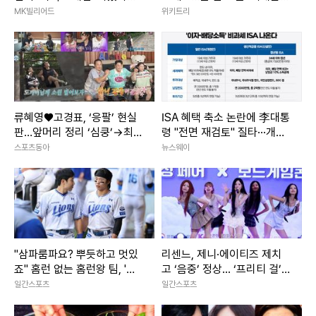
국내1위 박세정, 황령인에 완
꼼수’ 발견
MK빌리어드
위키트리
승
류혜영♥고경표, ‘응팔’ 현실
ISA 혜택 축소 논란에 李대통
판…앞머리 정리 ‘심쿵’→최고
령 "전면 재검토" 질타···개선
7.8% (나혼산)
안 마련 착수
스포츠동아
뉴스웨이
"삼파룸파요? 뿌듯하고 멋있
리센느, 제니·에이티즈 제치
죠" 홈런 없는 홈런왕 팀, '최
고 ‘음중’ 정상... ‘프리티 걸’ 1
단신 듀오' 김지찬-김성윤 덕
위
일간스포츠
일간스포츠
에 산다 [IS 스타]