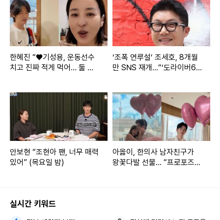
한혜진 “♥기성용, 운동선수
‘조폭 연루설’ 조세호, 8개월
치고 진짜 적게 먹어… 둘 다
만 SNS 재개…“‘도라이버6’,
소식좌”
많은 관심 부탁”
안보현 “조현아 팬, 너무 매력
아옳이, 한의사 남자친구가
있어” (목요일 밤)
왕꽃다발 선물… “프로포즈는
아냐” [IS하이컷]
실시간 키워드