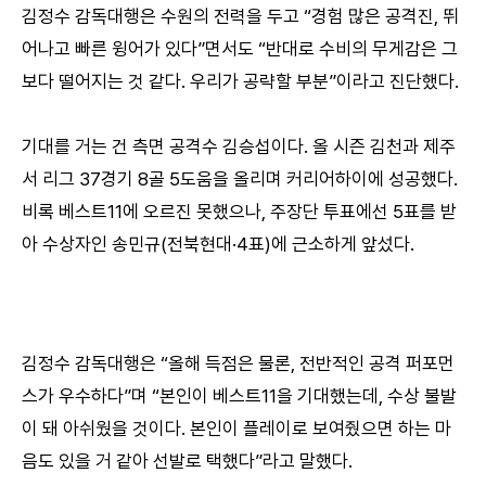
김정수 감독대행은 수원의 전력을 두고 “경험 많은 공격진, 뛰
어나고 빠른 윙어가 있다”면서도 “반대로 수비의 무게감은 그
보다 떨어지는 것 같다. 우리가 공략할 부분”이라고 진단했다.
기대를 거는 건 측면 공격수 김승섭이다. 올 시즌 김천과 제주
서 리그 37경기 8골 5도움을 올리며 커리어하이에 성공했다.
비록 베스트11에 오르진 못했으나, 주장단 투표에선 5표를 받
아 수상자인 송민규(전북현대·4표)에 근소하게 앞섰다.
김정수 감독대행은 “올해 득점은 물론, 전반적인 공격 퍼포먼
스가 우수하다”며 “본인이 베스트11을 기대했는데, 수상 불발
이 돼 아쉬웠을 것이다. 본인이 플레이로 보여줬으면 하는 마
음도 있을 거 같아 선발로 택했다”라고 말했다.