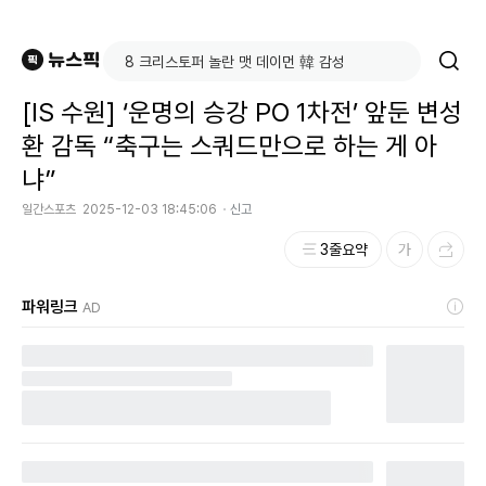
[IS 수원] ‘운명의 승강 PO 1차전’ 앞둔 변성
환 감독 “축구는 스쿼드만으로 하는 게 아
냐”
일간스포츠
2025-12-03 18:45:06
신고
3줄요약
파워링크
AD