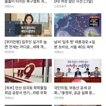
줄줄이 터지는 축구협회 과거
0대 여성 살인 사건 (그알)
비위
연합뉴스
스포츠동아
[위키만평] 집주인 실거주 늘
날씨 '입추 뜻' 태풍경로→일
면 전세는 어디로…세제 개편
본 초비상, 서울 40도 육박
에 세입자 불안 커진다
위키트리
국제뉴스
[속보] 안산 성곡동 화학물질
국민의힘, 부동산 공세 강
취급 공장서 연기...차량 우회
화..."李정부, 공급 실패 증세
로 덮으려 해"
국제뉴스
아주경제