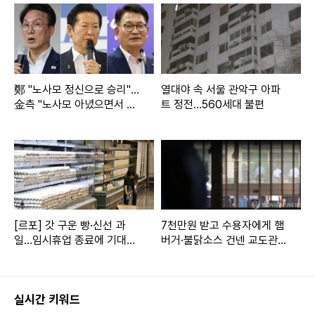
鄭 "노사모 정신으로 승리"…
열대야 속 서울 관악구 아파
金측 "노사모 아녔으면서 적
트 정전…560세대 불편
자행세"
[르포] 갓 구운 빵·신선 과
7천만원 받고 수용자에게 햄
일…임시휴업 종료에 기대감
버거·불닭소스 건넨 교도관…
가득 홈플러스
징역 7년
실시간 키워드