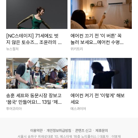
[NC스테이지] 71세에도 벗
에어컨 끄기 전 '이 버튼' 꼭
지 않은 토슈즈… 조윤라의 시
눌러 보세요...에어컨 수명이
간은 아직 현재형
늘어납니다
뉴스컬처
위키트리
송훈 셰프와 동문시장 장보고
에어컨 켜기 전 '이렇게' 해보
‘몸국’ 만들어요!… 13일 ‘제주
세요
미행’ 특별회차 운영
투어코리아
에스콰이어
이용약관
개인정보취급방침
콘텐츠 신고
제휴문의
서울시 송파구 위례성대로 10, 에스타워 18층 노티플러스 | 대표자 : 이영재