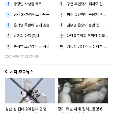
황정민 사생활 폭로
구글 무인택시 웨이모 한국 진
삼성 SK하이닉스 배당금
청주 유턴하던 승용차 오토바이
윤석열 특활비 공개 소송 대통령실
김무열 윤승아 손만 잡아도 영화
방은희 아들 美서
대한축구협회 은밀한 성접대
홍서범 조갑경 아들 사생활 논란
김정렬 강남 건물주 하루 1억
2026-08-07 22:33 기준
이 시각 주요뉴스
심판 성 접대·2억원대 횡령…
장미 터널 아래 킬러…통영 6