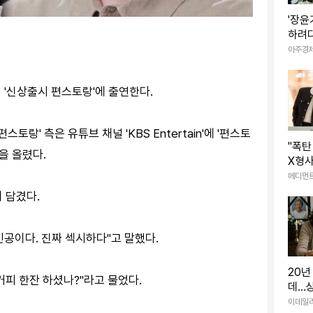
'장윤
하려다
의상
아주경
이 '신상출시 편스토랑'에 출연한다.
스토랑' 측은 유튜브 채널 'KBS Entertain'에 '편스토
"폭탄
을 올렸다.
X형사
조합
메디먼
 담겼다.
인공이다. 진짜 섹시하다"고 말했다.
20년
커피 한잔 하셨나?"라고 물었다.
데…
'낯선
이데일