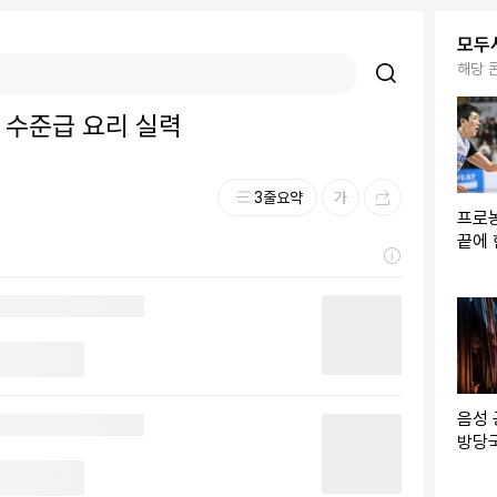
모두
해당 
, 수준급 요리 실력
3줄요약
프로농
끝에
파…홈
음성 
방당국
명 수