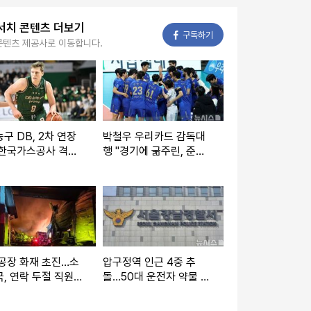
서치 콘텐츠 더보기
페이스북
구독하기
콘텐츠 제공사로 이동합니다.
구 DB, 2차 연장
박철우 우리카드 감독대
 한국가스공사 격
행 "경기에 굶주린, 준비
 8연승 질주
된 선수들 기용할 것"
공장 화재 초진…소
압구정역 인근 4중 추
, 연락 두절 직원 2
돌…50대 운전자 약물 검
색(종합)
출