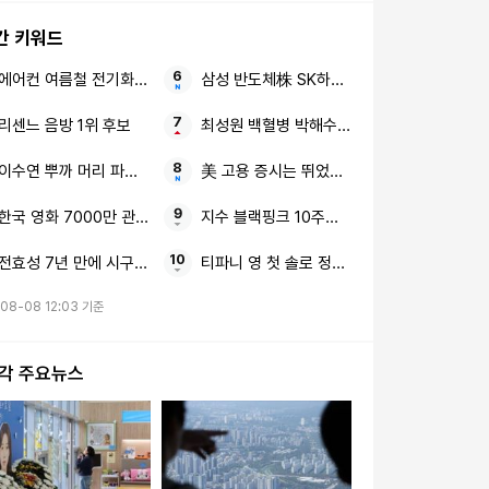
간 키워드
에어컨 여름철 전기화재 전력 사용량
삼성 반도체株 SK하이닉스
리센느 음방 1위 후보
최성원 백혈병 박해수·임철수
이수연 뿌까 머리 파자마 파티
美 고용 증시는 뛰었다 S&P500 사상 최고
한국 영화 7000만 관객 감독 깜짝 발언
지수 블랙핑크 10주년 논란
전효성 7년 만에 시구 첫 평가
티파니 영 첫 솔로 정규 비주얼 공개
08-08 12:03 기준
시각 주요뉴스