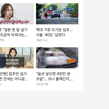
 “일본 한 달 살기
역대 가장 뜨거운 입추…
 조금씩 비워내는
서울 ‘40도’ 넘었다
(나혼산)
 연예
채널A 뉴스
만평] 집주인 실거
“옵션 넣으면 4천만 원
면 전세는 어디로…
코앞”... 코나 풀체인지,
개편에 세입자 불안
전기차보다 비싸질까
리
오토트리뷴
다