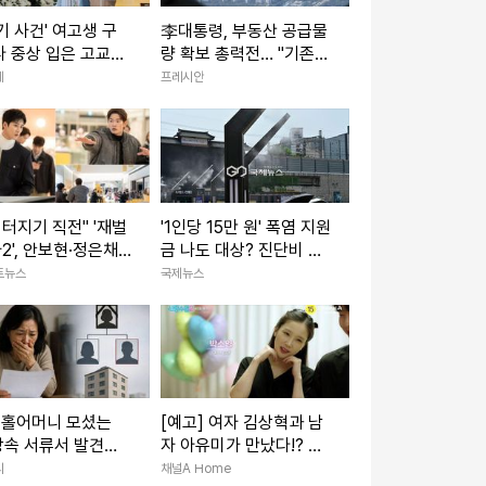
기 사건' 여고생 구
李대통령, 부동산 공급물
 중상 입은 고교생,
량 확보 총력전… "기존
자 인정
방식 매달리지 말라"
제
프레시안
 터지기 직전" '재벌
'1인당 15만 원' 폭염 지원
2', 안보현·정은채
금 나도 대상? 진단비 확
으로 화려한 출격
인하세요
트뉴스
국제뉴스
 홀어머니 모셨는
[예고] 여자 김상혁과 남
상속 서류서 발견한
자 아유미가 만났다!? 우
 이름'
린 솔로탈출 준비 중~♥
리
채널A Home