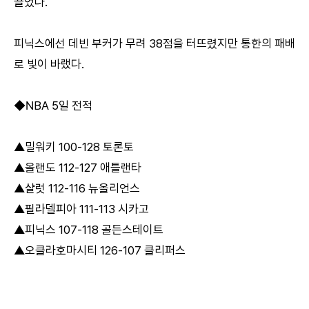
끌었다.
피닉스에선 데빈 부커가 무려 38점을 터뜨렸지만 통한의 패배
로 빛이 바랬다.
◆NBA 5일 전적
▲밀워키 100-128 토론토
▲올랜도 112-127 애틀랜타
▲샬럿 112-116 뉴올리언스
▲필라델피아 111-113 시카고
▲피닉스 107-118 골든스테이트
▲오클라호마시티 126-107 클리퍼스