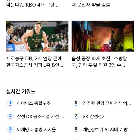
막는다?…KBO 4개 구단 논
대 운전자 약물 검출
의설
프로농구 DB, 2차 연장 끝에
음성 공장 화재 초진…소방당
한국가스공사 격파…홈 8연
국, 연락 두절 직원 2명 수색
승 질주
(종합)
실시간 키워드
하이닉스 통합노조
김주형 윈덤 챔피언십 역전 우
삼성 DX 공조사업 가전 부진
SK 삼성전기
이재명 대통령 지지율
개인정보위 AI 시대 예방중심 