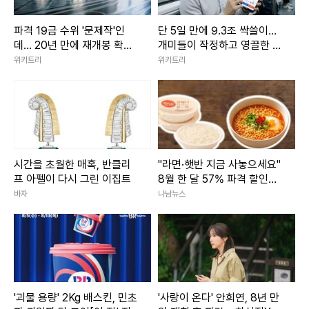
파격 19금 수위 '문제작'인
단 5일 만에 9.3조 싹쓸이…
데… 20년 만에 재개봉 확정
개미들이 작정하고 영끌한 종
된 영화
목 '1위' 정체
위키트리
위키트리
시간을 초월한 매혹, 반클리
"라면·햇반 지금 사놓으세요"
프 아펠이 다시 그린 이집트
8월 한 달 57% 파격 할인행
사 3800개 품목 마트
바자
나남뉴스
'괴물 용량' 2Kg 배스킨, 민초
'사랑이 온다' 안희연, 8년 만