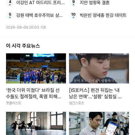
이강인 AT 마드리드 프리시즌 맨시티전
지안 엄정욱 결혼
강원 태백 호우주의보 삼척산지
박은빈 양세종 한강 데이트
2026-08-09 20:03 기준
이 시각 주요뉴스
‘한국 더위 미쳤다’ 브라질 선
[IS포커스] 편견 뒤집는 ‘내
수들도 절레절레, 폭염 피해
남은 연애’…‘설렘’ 실험실 된
최소화 위한 K리그 노력들
SBS 연프
풋볼리스트
일간스포츠
[케현장]