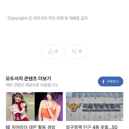
Copyright ⓒ 모두서치 무단 전재 및 재배포 금지
0
0
모두서치 콘텐츠 더보기
페이스북
구독하기
해당 콘텐츠 제공사로 이동합니다.
韓 치어리더 대만 활동 겸업
압구정역 인근 4중 추돌…50