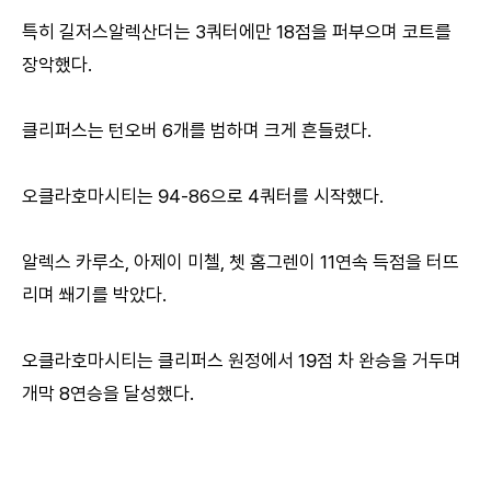
특히 길저스알렉산더는 3쿼터에만 18점을 퍼부으며 코트를
장악했다.
클리퍼스는 턴오버 6개를 범하며 크게 흔들렸다.
오클라호마시티는 94-86으로 4쿼터를 시작했다.
알렉스 카루소, 아제이 미첼, 쳇 홈그렌이 11연속 득점을 터뜨
리며 쐐기를 박았다.
오클라호마시티는 클리퍼스 원정에서 19점 차 완승을 거두며
개막 8연승을 달성했다.