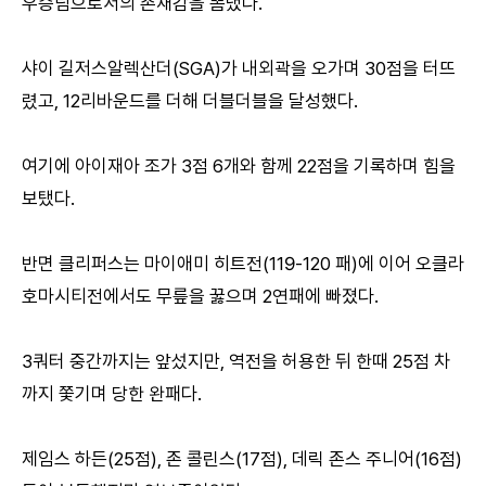
우승팀으로서의 존재감을 뽐냈다.
샤이 길저스알렉산더(SGA)가 내외곽을 오가며 30점을 터뜨
렸고, 12리바운드를 더해 더블더블을 달성했다.
여기에 아이재아 조가 3점 6개와 함께 22점을 기록하며 힘을
보탰다.
반면 클리퍼스는 마이애미 히트전(119-120 패)에 이어 오클라
호마시티전에서도 무릎을 꿇으며 2연패에 빠졌다.
3쿼터 중간까지는 앞섰지만, 역전을 허용한 뒤 한때 25점 차
까지 쫓기며 당한 완패다.
제임스 하든(25점), 존 콜린스(17점), 데릭 존스 주니어(16점)