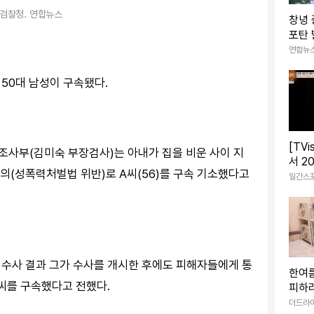
검찰청. 연합뉴스
창녕
포탄 
력없는
연합뉴
50대 남성이 구속됐다.
[TV
조사부(김미숙 부장검사)는 아내가 집을 비운 사이 지
서 2
의(성폭력처벌법 위반)로 A씨(56)를 구속 기소했다고
자투리
일간스
눈물 
 수사 결과 그가 수사를 개시한 후에도 피해자들에게 통
한여름
A씨를 구속했다고 전했다.
피하
는 에
더드라