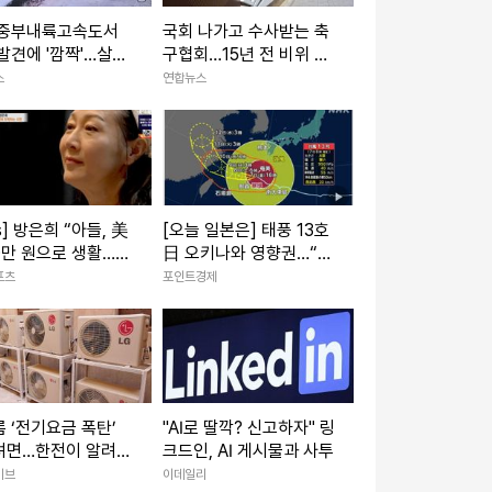
 중부내륙고속도서
국회 나가고 수사받는 축
발견에 '깜짝'…살상
구협회…15년 전 비위 의
 모의탄(종합)
혹까지 '파묘'
스
연합뉴스
is] 방은희 “아들, 美
[오늘 일본은] 태풍 13호
0만 원으로 생활…
日 오키나와 영향권…“주
 고기 먹는다고”
택 무너질 강풍” 최대 20
포츠
포인트경제
(특종세상)
0㎜ 폭우
 ‘전기요금 폭탄’
"AI로 딸깍? 신고하자" 링
려면…한전이 알려주
크드인, AI 게시물과 사투
어컨 절전법
이브
이데일리