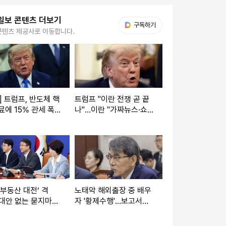
일보 콘텐츠 더보기
다음 My뉴스
구독하기
콘텐츠 제공사로 이동합니다.
] 트럼프, 반도체 핵
트럼프 "이란 전쟁 곧 끝
료에 15% 관세 폭
나"…이란 "가짜뉴스·쇼
국산 저가 공세 겨
외교 필요 없다" 직격
‘부동산 대전’ 격
노태악 해외출장 중 배우
대안 없는 묻지마식
자 '황제수행'…보고서까
 vs “부동산 위기의
지 조작
은 대통령”