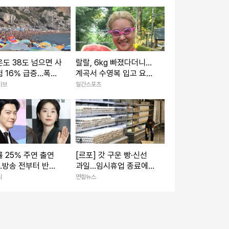
도 38도 넘으면 사
랄랄, 6kg 빠졌다더니…
 16% 급증…폭염
계곡서 수영복 입고 요염
 지켜야 할 예방수칙
포즈 [IS하이컷]
이브
일간스포츠
 25% 주연 출연
[르포] 갓 구운 빵·신선
…방송 전부터 반응
과일…임시휴업 종료에
'700만 뷰 웹툰' 원
기대감 가득 홈플러스
리
연합뉴스
드라마