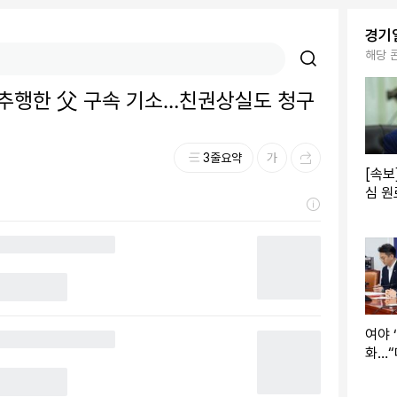
경기
해당 
성추행한 父 구속 기소…친권상실도 청구
3줄요약
[속보
심 원
탄…중
냥
여야 
화…“
비판”
원인