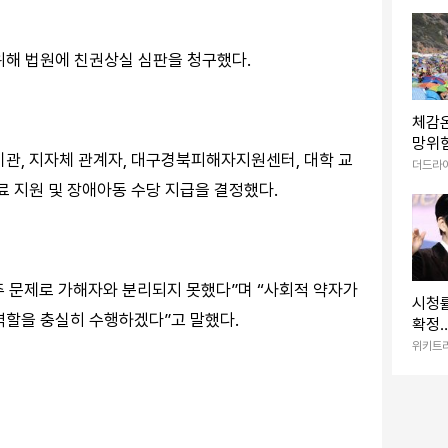
위해 법원에 친권상실 심판을 청구했다.
체감온
망위험
기관, 지자체 관계자, 대구경북피해자지원센터, 대학 교
때 꼭
더드라
료 지원 및 장애아동 수당 지급을 결정했다.
 문제로 가해자와 분리되지 못했다”며 “사회적 약자가
시청률
역할을 충실히 수행하겠다”고 말했다.
확정
터진 
위키트
작 