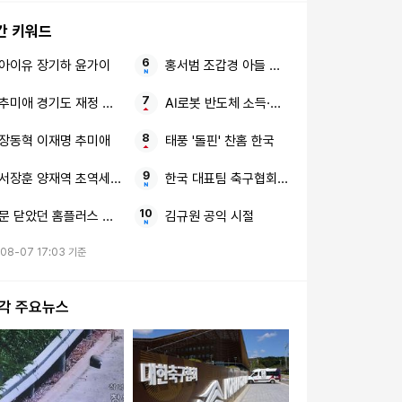
간 키워드
아이유 장기하 윤가이
홍서범 조갑경 아들 사생활 논란
추미애 경기도 재정 이재명
AI로봇 반도체 소득·법인세 특례
장동혁 이재명 추미애
태풍 '돌핀' 찬홈 한국
서장훈 양재역 초역세권 건물 이숙캠
한국 대표팀 축구협회 7경기 무패신화
문 닫았던 홈플러스 가오픈 식품 중심
김규원 공익 시절
08-07 17:03 기준
시각 주요뉴스