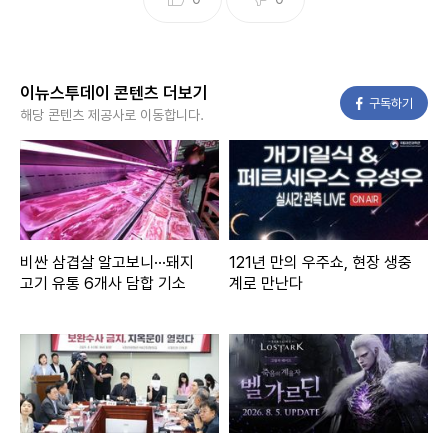
이뉴스투데이 콘텐츠 더보기
페이스북
구독하기
해당 콘텐츠 제공사로 이동합니다.
비싼 삼겹살 알고보니···돼지
121년 만의 우주쇼, 현장 생중
고기 유통 6개사 담합 기소
계로 만난다