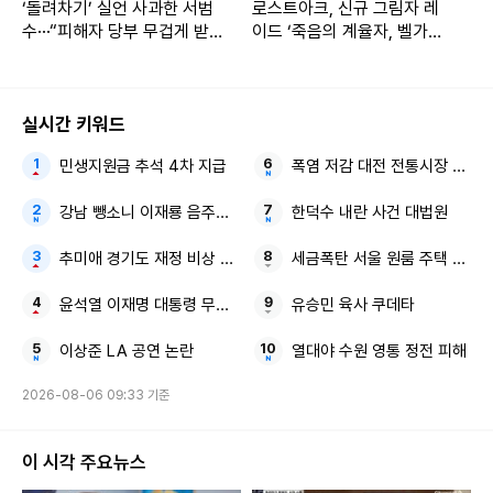
‘돌려차기’ 실언 사과한 서범
로스트아크, 신규 그림자 레
수···“피해자 당부 무겁게 받
이드 ‘죽음의 계율자, 벨가르
아들인다”
딘’ 업데이트
실시간 키워드
민생지원금 추석 4차 지급
폭염 저감 대전 전통시장 냉풍
강남 뺑소니 이재룡 음주운전
한덕수 내란 사건 대법원
추미애 경기도 재정 비상 상황
세금폭탄 서울 원룸 주택 보유
윤석열 이재명 대통령 무속인
유승민 육사 쿠데타
이상준 LA 공연 논란
열대야 수원 영통 정전 피해
2026-08-06 09:33 기준
이 시각 주요뉴스