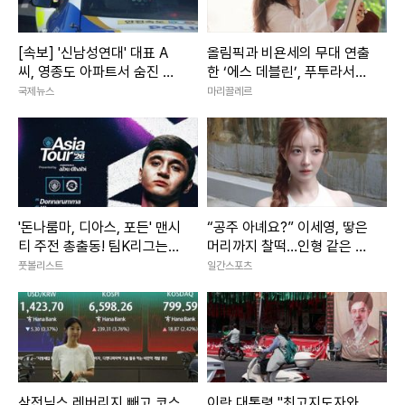
[속보] '신남성연대' 대표 A
올림픽과 비욘세의 무대 연출
씨, 영종도 아파트서 숨진 채
한 ‘에스 데블린’, 푸투라서울
발견
에서 첫 한국 전시 개최
국제뉴스
마리끌레르
'돈나룸마, 디아스, 포든' 맨시
“공주 아녜요?” 이세영, 땋은
티 주전 총출동! 팀K리그는
머리까지 찰떡…인형 같은 미
이승우·기성용 벤치 [팀K리그
모 [IS하이컷]
풋볼리스트
일간스포츠
v맨시티 라인업]
삼전닉스 레버리지 빼고 코스
이란 대통령 "최고지도자와