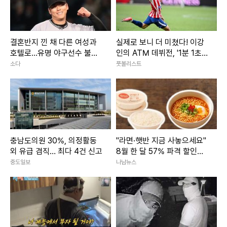
결혼반지 낀 채 다른 여성과
실제로 보니 더 미쳤다! 이강
호텔로…유명 야구선수 불륜
인의 ATM 데뷔전, '1분 1초'
에 日 발칵
전부 담았습니다 [쿠플시리즈
소다
풋볼리스트
현장]
충남도의원 30%, 의정활동
"라면·햇반 지금 사놓으세요"
외 유급 겸직… 최다 4건 신고
8월 한 달 57% 파격 할인행
사 3800개 품목 마트
중도일보
나남뉴스