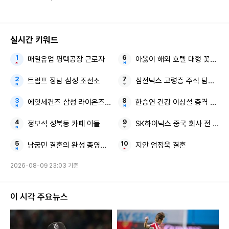
표
회
실시간 키워드
매일유업 평택공장 근로자
아옳이 해외 호텔 대형 꽃다발
트럼프 장남 삼성 조선소
삼전닉스 고령층 주식 담보 대
에잇세컨즈 삼성 라이온즈 협업 컬렉션
한승연 건강 이상설 충격 근황
정보석 성북동 카페 아들
SK하이닉스 중국 회사 전 직원
남궁민 결혼의 완성 종영소감
지안 엄정욱 결혼
2026-08-09 23:03 기준
이 시각 주요뉴스