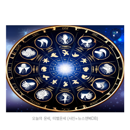
오늘의 운세, 띠별운세 (사진=뉴스앤북DB)