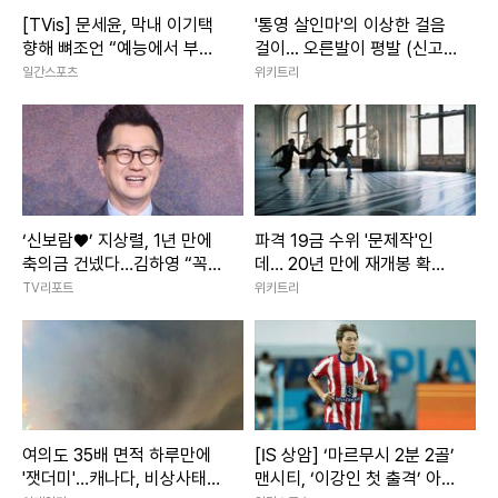
[TVis] 문세윤, 막내 이기택
'통영 살인마'의 이상한 걸음
향해 뼈조언 “예능에서 부자
걸이... 오른발이 평발 (신고
될 거야?” (1박2일)
금 1억)
일간스포츠
위키트리
‘신보람♥’ 지상렬, 1년 만에
파격 19금 수위 '문제작'인
축의금 건넸다…김하영 “꼭
데… 20년 만에 재개봉 확정
국수 먹게 해주세요” [RE:스
된 영화
TV리포트
위키트리
타]
여의도 35배 면적 하루만에
[IS 상암] ‘마르무시 2분 2골’
'잿더미'…캐나다, 비상사태
맨시티, ‘이강인 첫 출격’ 아틀