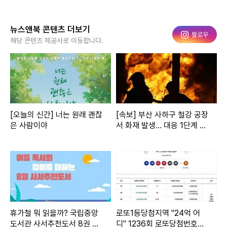
뉴스앤북 콘텐츠 더보기
인스타그램
팔로우
해당 콘텐츠 제공사로 이동합니다.
[오늘의 신간] 너는 원래 괜찮
[속보] 부산 사하구 철강 공장
은 사람이야
서 화재 발생… 대응 1단계 발
령·진화 중
휴가철 뭐 읽을까? 국립중앙
로또1등당첨지역 "24억 어
도서관 사서추천도서 8권 발
디" 1236회 로또당첨번호조