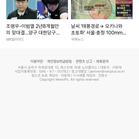
조명우-이범열 2년8개월만
날씨 '태풍경로→ 오키나와
의 맞대결…양구 대한당구연
초토화' 서울·충청 100mm이
맹회장배 男4강서 격돌
상 소나기 주말날씨
MK빌리어드
국제뉴스
이용약관
개인정보취급방침
콘텐츠 신고
제휴문의
서울시 송파구 위례성대로 10, 에스타워 18층 노티플러스 | 대표자 : 이영재
사업자등록번호 : 596 - 87 – 00782 | 광고대행업 | partner@notiplus.co.kr
청소년 보호 책임자 : 이영재 | 기사배열 책임자 : 전윤수
Copyright NewsPic. All rights reserved.