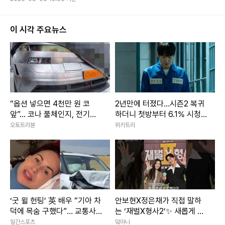
이 시각 주요뉴스
“옵션 넣으면 4천만 원 코
2년만에 터졌다…시즌2 복귀
앞”... 코나 풀체인지, 전기차
하더니 첫방부터 6.1% 시청
보다 비싸질까
률 찍은 한국 드라마
오토트리뷴
위키트리
‘굿 윌 헌팅’ 英 배우 “기아 차
안보현X정은채가 직접 말하
덕에 목숨 구했다”… 교통사
는 ‘재벌X형사2’✨ 새롭게 돌
고 후 감사 [IS해외연예]
아온 두 사람의 이야기｜재벌
일간스포츠
덬마니