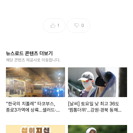
1
0
뉴스로드 콘텐츠 더보기
해당 콘텐츠 제공사로 이동합니다.
“한국의 치폴레” 타코부스,
[날씨] 토요일 낮 최고 36도
종로3가역에 상륙…샐러드·포
‘찜통더위’…강원·경북 동해안
케로 승부수
집중호우