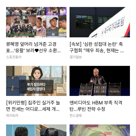
X형사2
류혜영 앞머리 넘겨준 고경
[속보] ‘심판 성접대 논란’ 축
표…‘응팔’ 보라♥선우 소환
구협회 “매우 죄송, 현재는 그
(나혼산)
런 행위 절대 없어”
스포츠동아
경기일보
[위키만평] 집주인 실거주 늘
엔비디아도 HBM 부족 직격
면 전세는 어디로…세제 개편
탄…루빈 전략 수정
에 세입자 불안 커진다
위키트리
한스경제