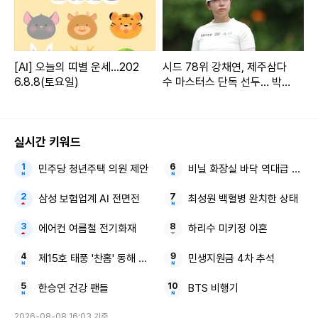
[AI] 오늘의 띠별 운세...202
시드 78위 강채연, 제주삼다
6.8.8(토요일)
수 마스터스 단독 선두… 박민
지도 7타 줄여 맹추격
실시간 키워드
민주당 청년주택 의원 제안
비닐 화장실 바닥 역대급 꼼수
삼성 보험업계 AI 전면전
최성원 백혈병 완치한 상태
에어컨 여름철 전기화재
하리수 미키정 이혼
제15호 태풍 '찬홈' 동해 우리나라
민생지원금 4차 추석
한승연 건강 팬들
BTS 비행기
2026-08-08 16:03 기준