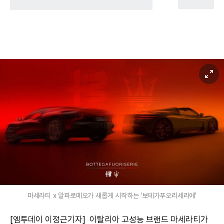
마세라티 x 알파로메오가 새롭게 시작하는 '보테가푸오리세리에'
[엠투데이 이정근기자] 이탈리아 고성능 브랜드 마세라티가