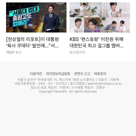
[천상철의 리포트]이 대통령
KBS ‘편스토랑’ 이찬원 위해
‘육사 쿠데타’ 발언에…“서울
대한민국 최고 걸그룹 멤버
대 법대·충암고도 없애라”
출격?! 궁금증 폭발
채널A 뉴스
뉴스인스타
이용약관
개인정보취급방침
콘텐츠 신고
제휴문의
서울시 송파구 위례성대로 10, 에스타워 18층 노티플러스 | 대표자 : 이영재
사업자등록번호 : 596 - 87 – 00782 | 광고대행업 | partner@notiplus.co.kr
청소년 보호 책임자 : 이영재 | 기사배열 책임자 : 전윤수
Copyright NewsPic. All rights reserved.