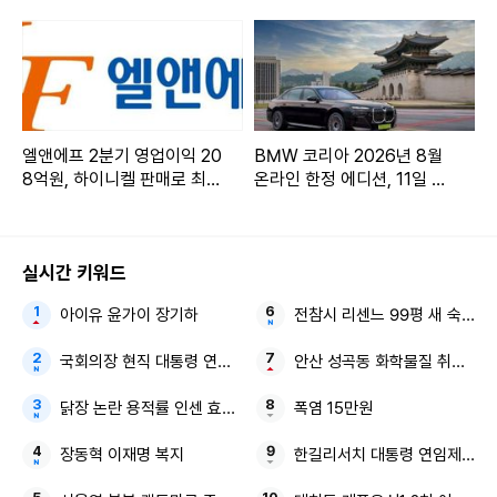
엘앤에프 2분기 영업이익 20
BMW 코리아 2026년 8월
8억원, 하이니켈 판매로 최대
온라인 한정 에디션, 11일 오
출하
후 3시 온라인 판매
실시간 키워드
아이유 윤가이 장기하
전참시 리센느 99평 새 숙소
국회의장 현직 대통령 연임 정치권 논란
안산 성곡동 화학물질 취급 공장
닭장 논란 용적률 인센 효창공원앞역 정비사업
폭염 15만원
장동혁 이재명 복지
한길리서치 대통령 연임제 보