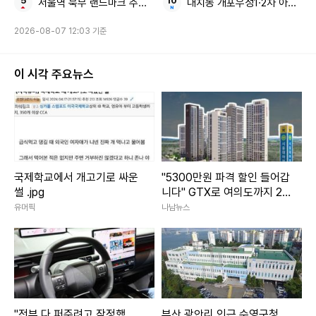
서울역 북부 랜드마크 주거지 서계동 역세권 개발
대치동 개포우성1·2차 아파트 
2026-08-07 12:03 기준
이 시각 주요뉴스
국제학교에서 개고기로 싸운
"5300만원 파격 할인 들어갑
썰 .jpg
니다" GTX로 여의도까지 20
분 경기도 '이 아파트' 전망
유머픽
나남뉴스
"전부 다 퍼주려고 작정했
부산 광안리 인근 수영구청