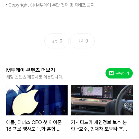
Copyright ⓒ M투데이 무단 전재 및 재배포 금지
0
0
M투데이 콘텐츠 더보기
네이버 포스트
구독하기
해당 콘텐츠 제공사로 이동합니다.
애플, 터너스 CEO 첫 아이폰
커넥티드카 개인정보 보호 논
18 프로 행사도 녹화 혼합 방
란⋯호주, 현대차·토요타 조사
식 유력
착수