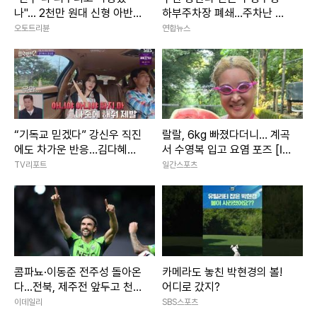
나"... 2천만 원대 신형 아반
하부주차장 폐쇄…주차난 우
떼, 그랜저 역차별 수준 사양
려
오토트리뷴
연합뉴스
은?
“기독교 믿겠다” 강신우 직진
랄랄, 6kg 빠졌다더니… 계곡
에도 차가운 반응…김다혜
서 수영복 입고 요염 포즈 [IS
“이성적 감정 떨어졌다” (‘합
하이컷]
TV리포트
일간스포츠
숙맞선2’)
콤파뇨·이동준 전주성 돌아온
카메라도 놓친 박현경의 볼!
다...전북, 제주전 앞두고 천군
어디로 갔지?
만마
이데일리
SBS스포츠