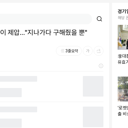
경기
해당 
원이 제압…"지나가다 구해줬을 뿐"
3줄요약
李대
유효
해결 
'로켓
출 
300