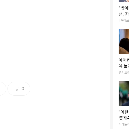
“밖에
선, 
감→7
TV리
생 떠
에어컨
꼭 눌
50대 남성 A씨. 연합뉴스
수명
위키트
3
0
려 흉기 난동을 벌인 60대를 제압하고 피해자들을 구
 밝혀졌다.
"이란
美재
컴퍼
이데일