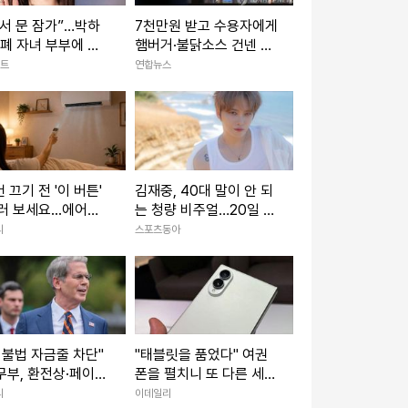
서 문 잠가”…박하
7천만원 받고 수용자에게
자폐 자녀 부부에 공
햄버거·불닭소스 건넨 교
년 전 세상 떠난 동
도관…징역 7년
포트
연합뉴스
올렸다 (‘이숙캠’)
 끄기 전 '이 버튼'
김재중, 40대 말이 안 되
러 보세요...에어컨
는 청량 비주얼…20일 여
이 늘어납니다
름 싱글 발매
리
스포츠동아
 불법 자금줄 차단"
"태블릿을 품었다" 여권
무부, 환전상·페이퍼
폰을 펼치니 또 다른 세상
니 제재
이…[잇:써봐]
리
이데일리