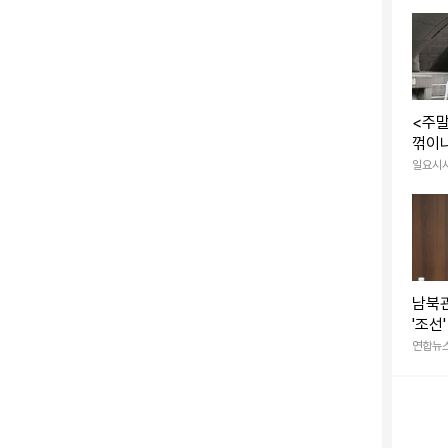
씨를 제압한 50대 남성 A씨는 "그냥 회사원입니다. 지
고 증언했다고 전했다.
<주말
흉기를 휘둘렀다. 조합 사무장인 50대 여성은 피를 흘리
꺾이
일요시
와 공격을 이어가려 했다.
고 외칠 때, 차를 타고 출근하며 이곳을 지나던 A씨가
차에서 내려 피해자의 상태를 살피고 119에 전화를 걸었
남북관
'조선
냐"
연합뉴
에 나타났고, A씨는 직감적으로 남자가 피해자를 해치려