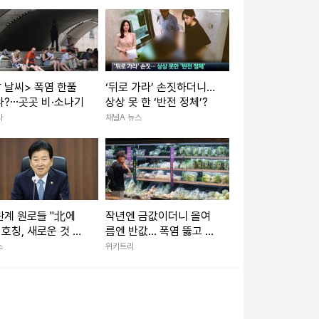
 날씨> 폭염 한풀
‘뒤로 가라’ 손짓하더니…
나?⋯곳곳 비·소나기
상상 못 한 ‘반전 정체’?
사
채널A 뉴스
계 원로들 "北에
작년엔 금값이더니 올여
' 호칭, 새로운 것 아
름엔 반값… 폭염 뚫고 가
격 급락한 '국민 채소'
스
위키트리