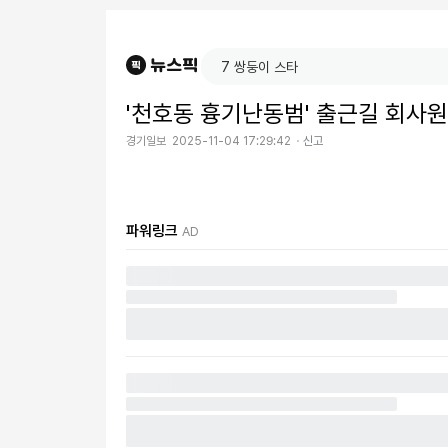
'천호동 흉기난동범' 출근길 회사
경기일보
2025-11-04 17:29:42
신고
파워링크
AD