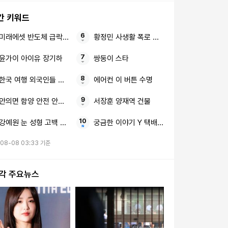
간 키워드
미래에셋 반도체 급락 변동성 피할 ‘두 가지 축’
황정민 사생활 폭로 임신 축하 전화
윤가이 아이유 장기하
쌍둥이 스타
한국 여행 외국인들 필수 구매템
에어컨 이 버튼 수명
안의면 함양 안전 안내문자
서장훈 양재역 건물
강예원 눈 성형 고백 대학생 비주얼
궁금한 이야기 Y 택배 100개 수상한 집
-08-08 03:33 기준
시각 주요뉴스