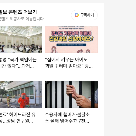
일보 콘텐츠 더보기
다음 My뉴스
구독하기
콘텐츠 제공사로 이동합니다.
통령 “국가 책임에는
“집에서 키우는 아이도
기간 없다”…과거사
과일 꾸러미 받아요” 광
의지 재확인
주시, 4만원 상당 지원
연료' 하이드라진 유
수용자에 햄버거·불닭소
비상…성남 연구원서
스 몰래 넣어주고 7천만
명 긴급 대피
원 '꿀꺽'…교도관 징역 7
년