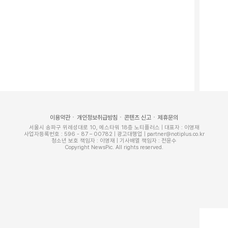
르고 양팔을 잡아 제압했다. 주민 송원영씨(31)가 이
았다.
이용약관
개인정보취급방침
콘텐츠 신고
제휴문의
대로 본능적으로 몸이 바로 움직였다"며 "순간적으로 칼에
서울시 송파구 위례성대로 10, 에스타워 18층 노티플러스 | 대표자 : 이영재
사업자등록번호 : 596 - 87 – 00782 | 광고대행업 | partner@notiplus.co.kr
칠 수도 있다고 판단했다"고 회상했다.
청소년 보호 책임자 : 이영재 | 기사배열 책임자 : 전윤수
Copyright NewsPic. All rights reserved.
빠졌으니 놓아달라"고 중얼거렸으나 A씨는 "경찰이 와야