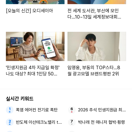
[오늘의 신간] 오디세이아
전 세계 도서관, 부산에 모인
다...10~13일 세계정보대회
개최
'민생지원금 4차 지급일 확정'
임영웅, 부동의 TOP스타...8
나도 대상? 최대 1인당 50만
월 광고모델 브랜드평판 2위
원
실시간 키워드
폭염 에어컨 전기료 폭탄
2026 추석 민생지원금 최대 5
반도체 아산테크노밸리 the1 7차(10단지) 분양가상한제
박나래 전 매니저 협박·횡령