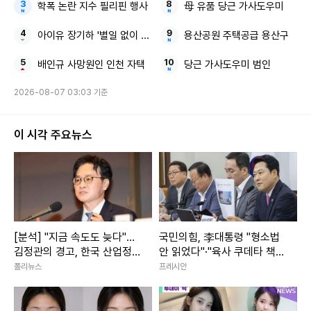
학폭 논란 지수 필리핀 행사
母 유품 당근 가사도우미
아이유 장기하 '별일 없이 산다'
용산공원 주택공급 용산구
배인규 사망원인 인천 자택
당근 가사도우미 범인
2026-08-07 03:03 기준
이 시각 주요뉴스
[분석] "지금 속도도 늦다"…
국민의힘, 李대통령 "형소법
김정관의 경고, 한국 산업정
안 읽었다"·"육사 쿠데타 책
책 '속도전' 시대로 전환되나
임" 발언 맹공
폴리뉴스
프레시안