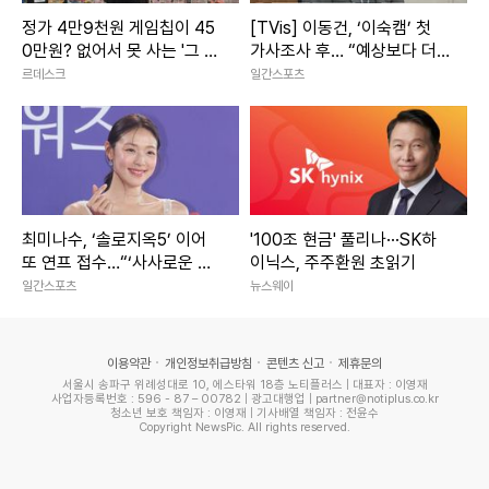
정가 4만9천원 게임칩이 45
[TVis] 이동건, ‘이숙캠’ 첫
0만원? 없어서 못 사는 '그 시
가사조사 후… “예상보다 더
절의 향수'
힘들었다”
르데스크
일간스포츠
최미나수, ‘솔로지옥5’ 이어
'100조 현금' 풀리나···SK하
또 연프 접수…“‘사사로운 만
이닉스, 주주환원 초읽기
남추구’ MC 발탁” [공식]
일간스포츠
뉴스웨이
이용약관
개인정보취급방침
콘텐츠 신고
제휴문의
서울시 송파구 위례성대로 10, 에스타워 18층 노티플러스 | 대표자 : 이영재
사업자등록번호 : 596 - 87 – 00782 | 광고대행업 | partner@notiplus.co.kr
청소년 보호 책임자 : 이영재 | 기사배열 책임자 : 전윤수
Copyright NewsPic. All rights reserved.