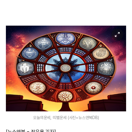
오늘의운세, 띠별운세 (사진=뉴스앤북DB)
[뉴스앤북 = 전우용 기자]