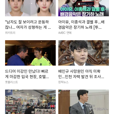
"남자도 잘 보이려고 운동하
아이유, 이종석과 결별 후…배
잖나... 여자가 성형하는 게 대
경음악은 장기하 노래 [투데
체 왜 문제냐"
이픽]
위키트리
iMBC 연예
드디어 이강인 만났다! 빠르
배인규 사망원인 아직 미확
게 마감한 입국 현장, 호텔에
인...인천 자택 발견 뒤 조사
서 아틀레티코 선수단과 첫
진행
풋볼리스트
원픽뉴스
만남!