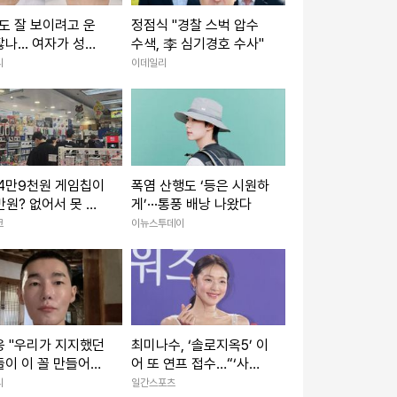
도 잘 보이려고 운
정점식 "경찰 스벅 압수
나... 여자가 성형
수색, 李 심기경호 수사"
게 대체 왜 문제냐"
리
이데일리
 4만9천원 게임칩이
폭염 산행도 ‘등은 시원하
만원? 없어서 못 사
게’···통풍 배낭 나왔다
그 시절의 향수'
크
이뉴스투데이
웅 "우리가 지지했던
최미나수, ‘솔로지옥5’ 이
이 이 꼴 만들어…
어 또 연프 접수…“‘사사
지자"
로운 만남추구’ MC 발
리
일간스포츠