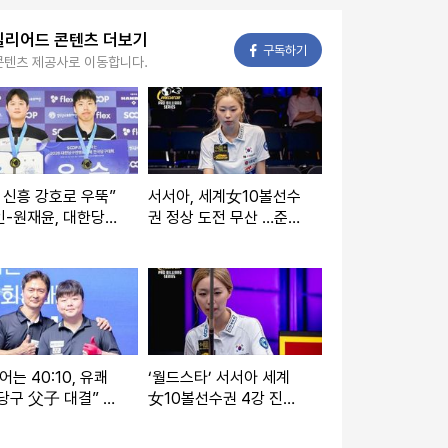
빌리어드 콘텐츠 더보기
페이스북
구독하기
콘텐츠 제공사로 이동합니다.
 신흥 강호로 우뚝”
서서아, 세계女10볼선수
인-원재윤, 대한당구
권 정상 도전 무산 …준결
회장배 우승…올해만
승서 ‘디펜딩챔프’ 체즈카
째 정상
에 석패
어는 40:10, 유쾌
‘월드스타’ 서서아 세계
당구 父子 대결” 조
女10볼선수권 4강 진출,
-조지언 양구 전국당
‘디펜딩챔프’ 센테노와 격
서 첫 대결
돌