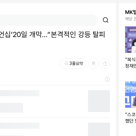
MK
해당 
언십’20일 개막…“본격적인 강등 탈피
“복식
3줄요약
정재
연맹
두 번
“스코
했던 
명우
구대회