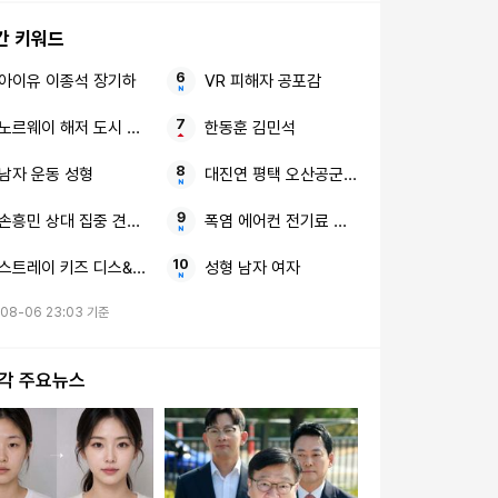
간 키워드
아이유 이종석 장기하
VR 피해자 공포감
노르웨이 해저 도시 거대 로봇
한동훈 김민석
남자 운동 성형
대진연 평택 오산공군기지 구속
손흥민 상대 집중 견제 5경기 연속골 불발
폭염 에어컨 전기료 폭탄
스트레이 키즈 디스&댓 글로벌 질주
성형 남자 여자
08-06 23:03 기준
시각 주요뉴스