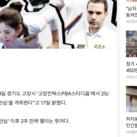
"남자
동하잖
하는 
위키트
정가
450
는 '
르데스
8일 경기도 고양시 ‘고양킨텍스PBA스타디움’에서 25/
언십’을 개최한다”고 17일 밝혔다.
허지
십’ 이후 2주 만에 열리는 투어다.
인간들
책임
이데일