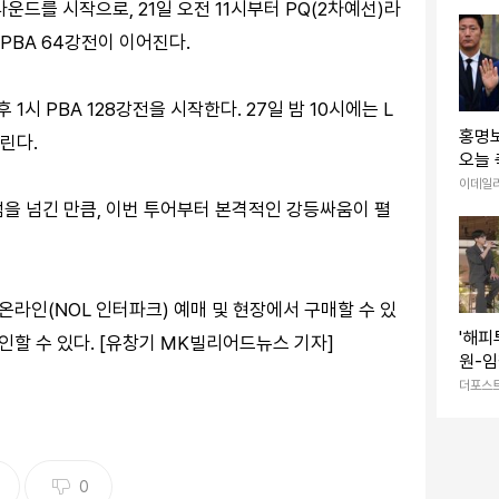
라운드를 시작으로, 21일 오전 11시부터 PQ(2차예선)라
PBA 64강전이 이어진다.
1시 PBA 128강전을 시작한다. 27일 밤 10시에는 L
홍명보
열린다.
오늘
이데일
점을 넘긴 만큼, 이번 투어부터 본격적인 강등싸움이 펼
 온라인(NOL 인터파크) 예매 및 현장에서 구매할 수 있
'해피
확인할 수 있다. [유창기 MK빌리어드뉴스 기자]
원-임
절친 
더포스
함께 
0