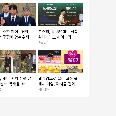
탁” [공식]
 소환 이어…경찰,
코스피, 4~5%대로 낙폭
 축구협회 압수수색
확대…매도 사이드카 발
동
리
연합뉴스
투게더' 박해수-최성
웹게임으로 옮긴 고전 플
철수-박재윤, 배우
래시 게임, 다시금 진화
4인방 출격! "8년간
중
트
게임메카
산 사이"