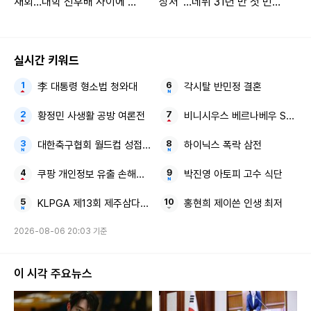
재회…대학 선후배 사이에 母
상처”…데뷔 31년 만 첫 민낯
도 만났다 (나혼산)
공개 (채널아하)
실시간 키워드
李 대통령 형소법 청와대
각시탈 반민정 결혼
황정민 사생활 공방 여론전
비니시우스 베르나베우 SNS
대한축구협회 월드컵 성접대
하이닉스 폭락 삼전
쿠팡 개인정보 유출 손해배상
박진영 아토피 고수 식단
KLPGA 제13회 제주삼다수 마스터스 폭염 대응
홍현희 제이쓴 인생 최저
2026-08-06 20:03 기준
이 시각 주요뉴스