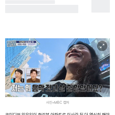
사진=MBC 캡처
코미디언 임우일이 한강뷰 아파트로 이사간 뒤 더 열심히 해야