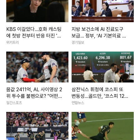
KBS 이갈았다…호화 캐스팅
지방 보건소에 AI 진료도구
에 첫방 전부터 반응 터진 '한
보급… 정부, ‘AI 기본의료 전
국 드라마'
략’ 확정
위키트리
경기일보
몸값 2411억, AL 사이영상 2
삼전닉스 휘청에 코스피 또
위 투수를 불펜으로? "어떤
변동성…골드만, '코스피 12,0
방식이든 상관없다"
00' 유지(종합)
일간스포츠
연합뉴스