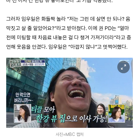
마 전 이사 간 한강 뷰 좋아보인다”고 기습 역공했다.
그러자 임우일은 화들짝 놀라 “저는 그런 데 살면 안 되나? 움
막짓고 살 줄 알았어요?”라고 받아쳤다. 이에 권 PD는 “얼마
전에 미팅할 때 차음료 내놓은 걸 다 챙겨 가져가더라”라고 증
언해 웃음을 안겼다. 임우일은 “아깝지 않냐”고 멋쩍어했다.
사진=MBC 캡처