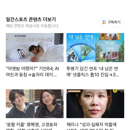
일간스포츠 콘텐츠 더보기
다음 My뉴스
구독하기
해당 콘텐츠 제공사로 이동합니다.
“어젯밤 어땠어?” 기안84, AI
투병기 담긴 연프 ‘내 남은 연
여친과 동침→술자리 데이트
애’ 넷플릭스 톱10 진입→3개
(‘기이안 연애’)
국 판매
‘응팔 커플’ 류혜영, 고경표와
채리나 “성괴·실패자 악플에