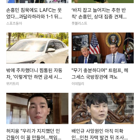
손흥민 침묵에도 LAFC는 웃
‘바지 잡고 늘어지는 추한 반
었다…과달라하라와 1-1 뒤
칙’ 손흥민, 상대 집중 견제에
승부차기 승리, 첫 리그스컵
5경기 연속골 불발 ‘경고 유도
스포츠동아
풋볼리스트
우승 도전 ‘순항’
2회’
밖에 주차했더니 찜통된 자동
"무기 충분하다며" 트럼프, 헤
차, '이렇게'만 하면 금세 시원
그세스 국방장관에 격노
해 집니다
위키트리
이데일리
허지웅 "우리가 지지했던 인
배인규 사망원인 아직 미확
간들이 이 꼴 만들어…책임지
인...인천 자택 발견 뒤 조사