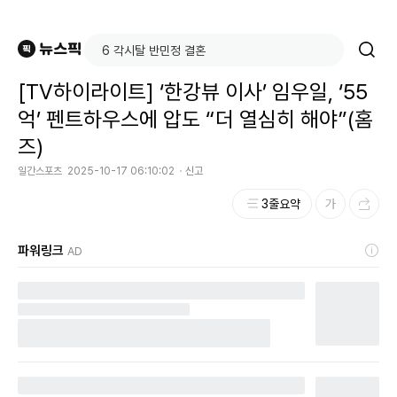
[TV하이라이트] ‘한강뷰 이사’ 임우일, ‘55
억’ 펜트하우스에 압도 “더 열심히 해야”(홈
즈)
일간스포츠
2025-10-17 06:10:02
신고
3줄요약
파워링크
AD