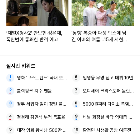
‘재벌X형사2’ 안보현·정은채,
'동행' 복숭아 다섯 박스에 담
폭탄범에 통쾌한 반격 예고
긴 아빠의 여름...15세 서현이
네, 39도 폭염 속 생존기
실시간 키워드
영화 '고스트밴드' 국내 오리지널 창작 애니메이션
임영웅 무명 딛고 데뷔 10년
블랙핑크 지수 팬들
오디세이 크리스토퍼 놀란 맷 
정부 세입자 맘이 정말 불편합니다
5000원짜리 다이소 폭염템 
정청래 김민석 누적 득표율
비닐 화장실 바닥 역대급 꼼수
대작 영화 왕사남 500만 관객
황정민 사생활 공방 여론전