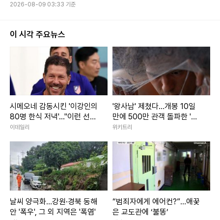
2026-08-09 03:33 기준
이 시각 주요뉴스
시메오네 감동시킨 '이강인의
'왕사남' 제쳤다…개봉 10일
80명 한식 저녁'..."이런 선수
만에 500만 관객 돌파한 '대
필요했다"
작 영화'
이데일리
위키트리
날씨 양극화…강원·경북 동해
“범죄자에게 에어컨?”…애꿎
안 '폭우', 그 외 지역은 '폭염'
은 교도관에 ‘불똥’