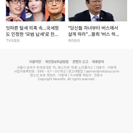
잇따른 탈세 의혹 속…국세청
“당신들 자녀부터 버스에서
도 인정한 ‘모범 납세’로 찬사
살게 하라”…황희 '버스 하우
받은 ★들 [종합]
스'에 직격탄
TV리포트
위키트리
이용약관
개인정보취급방침
콘텐츠 신고
제휴문의
서울시 송파구 위례성대로 10, 에스타워 18층 노티플러스 | 대표자 : 이영재
사업자등록번호 : 596 - 87 – 00782 | 광고대행업 | partner@notiplus.co.kr
청소년 보호 책임자 : 이영재 | 기사배열 책임자 : 전윤수
Copyright NewsPic. All rights reserved.