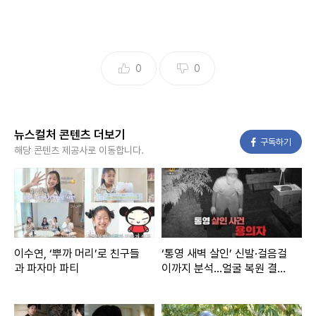
0
0
뉴스컬처 콘텐츠 더보기
페이스북
구독하기
해당 콘텐츠 제공사로 이동합니다.
이수연, ‘뿌까 머리’로 친구들
‘통영 새벽 살인’ 신발·걸음걸
과 파자마 파티
이까지 분석...얼굴 복원 결과
첫 공개('그것이 알고 싶다')