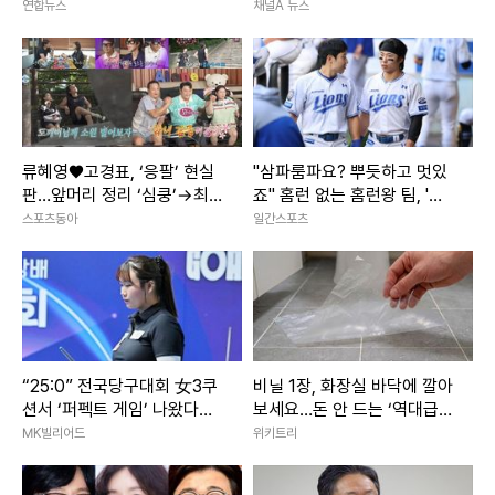
연합뉴스
채널A 뉴스
류혜영♥고경표, ‘응팔’ 현실
"삼파룸파요? 뿌듯하고 멋있
판…앞머리 정리 ‘심쿵’→최고
죠" 홈런 없는 홈런왕 팀, '최
7.8% (나혼산)
단신 듀오' 김지찬-김성윤 덕
스포츠동아
일간스포츠
에 산다 [IS 스타]
“25:0” 전국당구대회 女3쿠
비닐 1장, 화장실 바닥에 깔아
션서 ‘퍼펙트 게임’ 나왔다…
보세요…돈 안 드는 ‘역대급
국내1위 박세정, 황령인에 완
꼼수’ 발견
MK빌리어드
위키트리
승