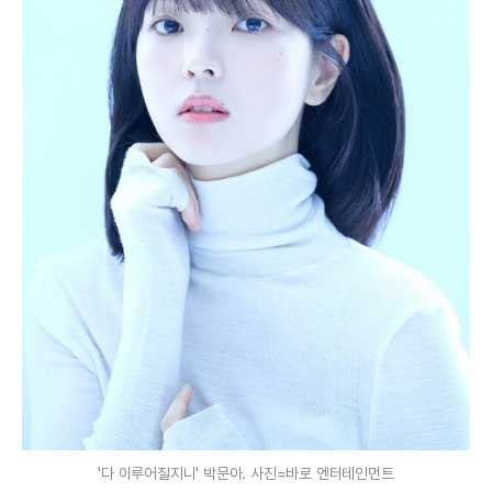
'다 이루어질지니' 박문아. 사진=바로 엔터테인먼트