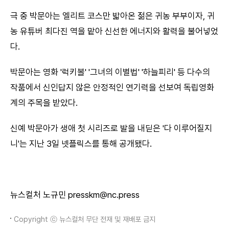
극 중 박문아는 엘리트 코스만 밟아온 젊은 귀농 부부이자, 귀
농 유튜버 최다진 역을 맡아 신선한 에너지와 활력을 불어넣었
다.
박문아는 영화 '럭키볼' '그녀의 이별법' '하늘피리' 등 다수의
작품에서 신인답지 않은 안정적인 연기력을 선보여 독립영화
계의 주목을 받았다.
신예 박문아가 생애 첫 시리즈로 발을 내딛은 '다 이루어질지
니'는 지난 3일 넷플릭스를 통해 공개됐다.
뉴스컬처 노규민 presskm@nc.press
Copyright ⓒ 뉴스컬처 무단 전재 및 재배포 금지