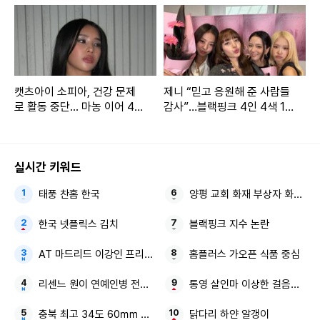
캣츠아이 소피아, 건강 문제
제니 “믿고 응원해 준 사람들
로 활동 중단... 마농 이어 4인
감사”…블랙핑크 4인 4색 10
체제 [공식]
주년 축하 풍경 [IS하이컷]
실시간 키워드
태풍 찬홈 한국
양평 교회 화재 부상자 화재 진
한국 넷플릭스 김치
블랙핑크 지수 논란
AT 마드리드 이강인 프리시즌 맨시티전
홈플러스 가오픈 식품 중심
리센느 원이 연예인병 전참시
통영 살인마 이상한 걸음걸이 
충북 최고 34도 60㎜ 소나기
닭다리 하얀 알갱이