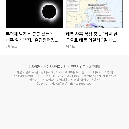
폭염에 발전소 곳곳 섰는데
태풍 찬홈 북상 중... “제발 한
내주 일식까지…유럽전력망
국으로 태풍 와달라” 말 나오
'긴장'
는 이유
연합뉴스
위키트리
이용약관
개인정보취급방침
콘텐츠 신고
제휴문의
서울시 송파구 위례성대로 10, 에스타워 18층 노티플러스 | 대표자 : 이영재
사업자등록번호 : 596 - 87 – 00782 | 광고대행업 | partner@notiplus.co.kr
청소년 보호 책임자 : 이영재 | 기사배열 책임자 : 전윤수
Copyright NewsPic. All rights reserved.