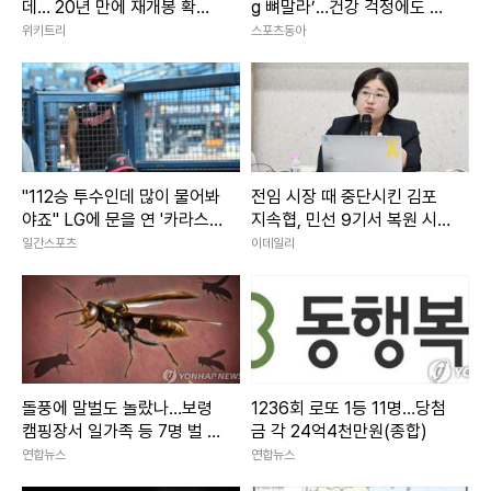
데… 20년 만에 재개봉 확정
g 뼈말라’…건강 걱정에도 행
된 영화
사 열일
위키트리
스포츠동아
"112승 투수인데 많이 물어봐
전임 시장 때 중단시킨 김포
야죠" LG에 문을 연 '카라스
지속협, 민선 9기서 복원 시
코 스쿨'
동
일간스포츠
이데일리
돌풍에 말벌도 놀랐나…보령
1236회 로또 1등 11명…당첨
캠핑장서 일가족 등 7명 벌 쏘
금 각 24억4천만원(종합)
임
연합뉴스
연합뉴스