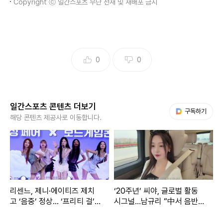
Copyright ⓒ 일간스포츠 무단 전재 및 재배포 금지
0
0
일간스포츠 콘텐츠 더보기
다음 My뉴스
구독하기
해당 콘텐츠 제공사로 이동합니다.
리센느, 제니·에이티즈 제치
‘20주년’ 씨야, 글로벌 활동
고 ‘음중’ 정상... ‘프리티 걸’ 1
시그널…남규리 “中서 음반·
위
드라마 협업 예정”