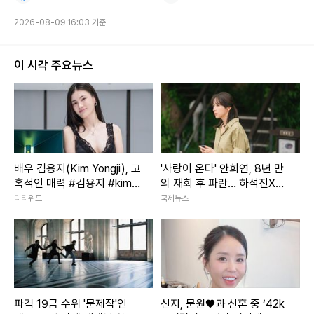
2026-08-09 16:03 기준
이 시각 주요뉴스
배우 김용지(Kim Yongji), 고
'사랑이 온다' 안희연, 8년 만
혹적인 매력 #김용지 #kimy
의 재회 후 파란… 하석진X윤
ongji #배우
하빈 독대
디티위드
국제뉴스
파격 19금 수위 '문제작'인
신지, 문원♥과 신혼 중 ‘42k