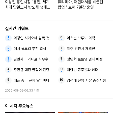
이상일 용인시장 "용인, 세계
퓨리피아, 더현대서울 비클린
최대 단일도시 반도체 생태계
팝업스토어 7일간 운영
될 것"
실시간 키워드
이강인 시메오네 감독 첫 인상
아스널 브루노 이적
메시 월드컵 부친 별세
제주 인천서 재역전
김민재 국가대표 최우수 선수
양민혁 토트넘 임대 예정
주민규 대전 골잡이 단단한 팀
이한범 공중볼과 헤더 브뤼헤
애플 중국 규제 알리바바 큐원
김선태 신임 시장 충주시청
2026-08-09 06:33 기준
이 시각 주요뉴스