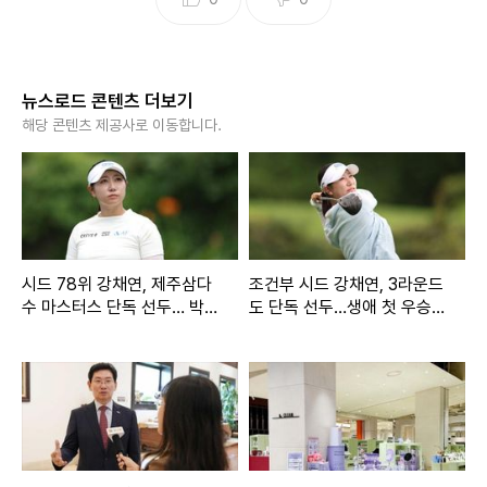
뉴스로드 콘텐츠 더보기
해당 콘텐츠 제공사로 이동합니다.
시드 78위 강채연, 제주삼다
조건부 시드 강채연, 3라운드
수 마스터스 단독 선두… 박민
도 단독 선두…생애 첫 우승 '1
지도 7타 줄여 맹추격
타 차' 눈앞