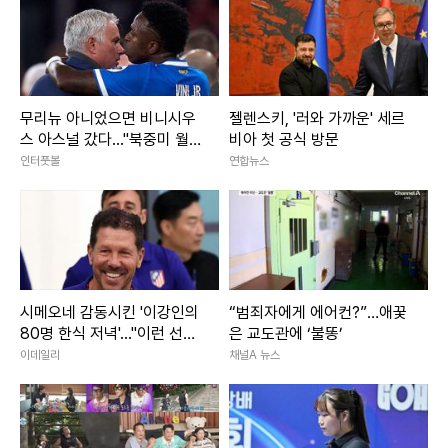
무리뉴 아니었으면 비니시우
젤렌스키, '러와 가까운' 세르
스 아스널 갔다..."북중미 월드
비아 첫 공식 방문
컵 기간 중에 걸었던 전화 한
인터풋볼
연합뉴스
통이 상황 바꿨어"
시메오네 감동시킨 '이강인의
“범죄자에게 에어컨?”…애꿎
80명 한식 저녁'..."이런 선수
은 교도관에 ‘불똥’
필요했다"
이데일리
채널A 뉴스