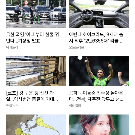
극한 폭염 '이때'부터 한풀 꺾
아반떼 하이브리드, 8세대 출
인다…기상청 발표
시 직후 ‘2만6356대’ 리콜 악
재 터졌다
위키트리
오토트리뷴
[르포] 갓 구운 빵·신선 과
콤파뇨·이동준 전주성 돌아온
일…임시휴업 종료에 기대감
다...전북, 제주전 앞두고 천군
가득 홈플러스
만마
연합뉴스
이데일리