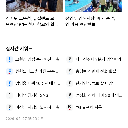
경기도 교육청, 뉴질랜드 교
정영두 김해시장, 휴가 중 폭
육현장 방문 현지 학교와 협
염·가뭄 현장행보
력 확대
실시간 키워드
고현정 김밥 수척해진 근황
나노신소재 2분기 영업이익
원헌드레드 차가원 구속 송치
홍명보 김민재 전술 확실한 감
임영웅 데뷔 10주년 매거진 커버
한가인 유튜브 삶 마감
아이유 장기하 SNS
엄정화 신체 나이 30대 냉장고
이신영 사랑의 불시착 근황
YG 골프채 사옥
2026-08-07 15:03 기준