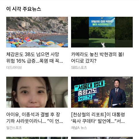
이 시각 주요뉴스
체감온도 38도 넘으면 사망
카메라도 놓친 박현경의 볼!
위험 16% 급증…폭염 때 꼭
어디로 갔지?
지켜야 할 예방수칙
더드라이브
SBS스포츠
아이유, 이종석과 결별 후 장
[천상철의 리포트]이 대통령
기하 샤라웃이라니… “이 언
‘육사 쿠데타’ 발언에…“서울
니 쿨하네”
대 법대·충암고도 없애라”
일간스포츠
채널A 뉴스