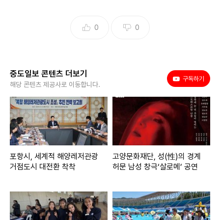
0
0
중도일보 콘텐츠 더보기
유튜브
구독하기
해당 콘텐츠 제공사로 이동합니다.
포항시, 세계적 해양레저관광
고양문화재단, 성(性)의 경계
거점도시 대전환 착착
허문 남성 창극‘살로메’ 공연