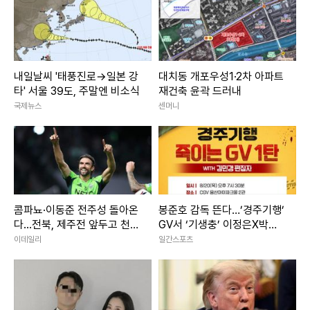
내일날씨 '태풍진로→일본 강
대치동 개포우성1·2차 아파트
타' 서울 39도, 주말엔 비소식
재건축 윤곽 드러내
국제뉴스
센머니
콤파뇨·이동준 전주성 돌아온
봉준호 감독 뜬다…’경주기행’
다...전북, 제주전 앞두고 천군
GV서 ‘기생충’ 이정은X박소
만마
담 재회
이데일리
일간스포츠