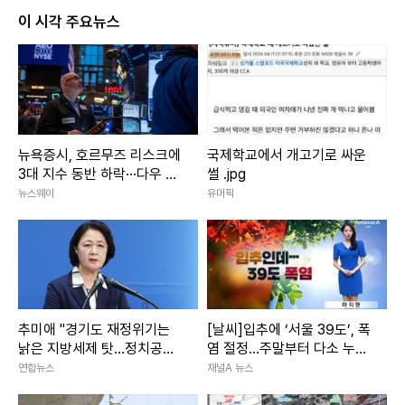
이 시각 주요뉴스
뉴욕증시, 호르무즈 리스크에
국제학교에서 개고기로 싸운
3대 지수 동반 하락···다우 0.
썰 .jpg
85%↓
뉴스웨이
유머픽
추미애 "경기도 재정위기는
[날씨]입추에 ‘서울 39도’, 폭
낡은 지방세제 탓…정치공방
염 절정…주말부터 다소 누그
말아야"
러져
연합뉴스
채널A 뉴스