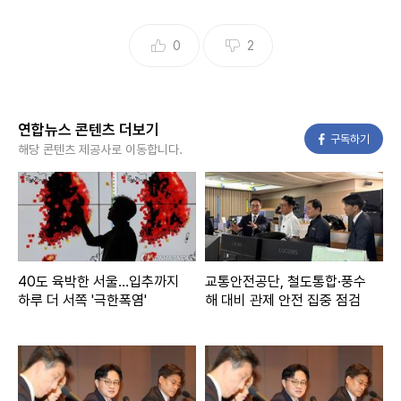
0
2
연합뉴스 콘텐츠 더보기
페이스북
구독하기
해당 콘텐츠 제공사로 이동합니다.
40도 육박한 서울…입추까지
교통안전공단, 철도통합·풍수
하루 더 서쪽 '극한폭염'
해 대비 관제 안전 집중 점검