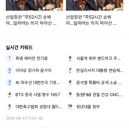
산업장관 "주52시간 손봐
산업장관 "주52시간 손봐
야…일하려는 의지 막아선 안
야…일하려는 의지 막아선 안
돼"(종합)
돼"
실시간 키워드
폭염 에어컨 전기료
서울역 북부 랜드마크 주거지 
아이유 장기하 윤가이
한길리서치 대통령 연임제 보
AI 최우선 대한민국 기후위기 불평등
윤석열 특활비 공개 소송 대통
BTS 정국 샤넬 향수 1957
동원F&B 관절 건강 GNC 관절
대한축구협회 성접대 월드컵
청년대출 정부
2026-08-07 11:33 기준