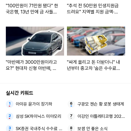
"100만원이 71만원 됐다" 한
"추석 전 50만원 민생지원금
국은행, 13년 만에 금 사들
드려요" 지역별 지원 금액·지
여... 지금이 '진짜 저점'?
급일 언제?
"아반떼가 3000만원이라고
"싸게 올리고 돈 더받더니" 내
요?" 현대차 신형 아반떼, 역
년부터 중고차 '숨은 수수료'
대급 기본사양 공개
전면 공개 전망
실시간 키워드
아이유 윤가이 장기하
구광모 젠슨 황 로봇 생태계
삼성 SK하이닉스 미야모리
이강인 아틀레티코행 2023-2
SK증권 국내주식 수수료 평생 우대 비대면 고객
보쌈 안 좋은 소식