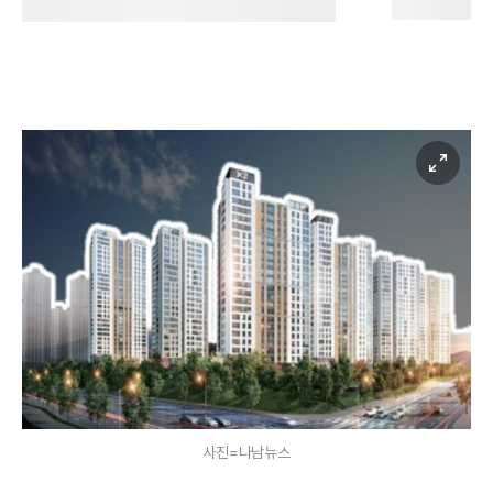
사진=나남뉴스