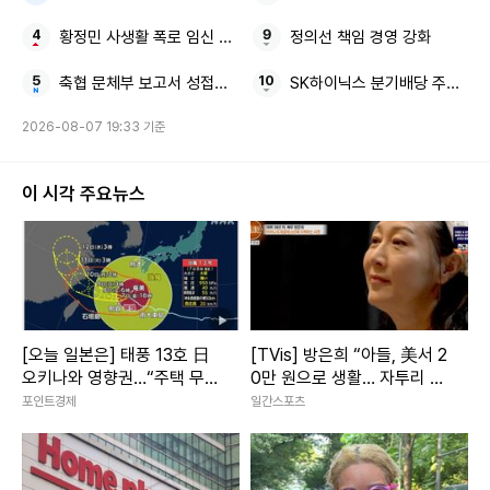
황정민 사생활 폭로 임신 축하 전화
정의선 책임 경영 강화
축협 문체부 보고서 성접대 기자
SK하이닉스 분기배당 주주환원
2026-08-07 19:33 기준
이 시각 주요뉴스
[오늘 일본은] 태풍 13호 日
[TVis] 방은희 “아들, 美서 2
오키나와 영향권…“주택 무너
0만 원으로 생활… 자투리 고
질 강풍” 최대 200㎜ 폭우
기 먹는다고” 눈물 (특종세
포인트경제
일간스포츠
상)