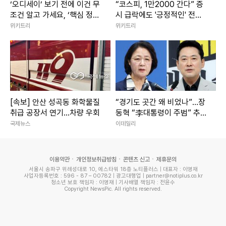
‘오디세이’ 보기 전에 이건 무
“코스피, 1만2000 간다” 증
조건 알고 가세요, ‘핵심 정보’
시 급락에도 '긍정적인' 전망
7가지 (+오디세이 쿠키 유무
나온 이유
위키트리
위키트리
는?)
[속보] 안산 성곡동 화학물질
“경기도 곳간 왜 비었나”…장
취급 공장서 연기...차량 우회
동혁 “李대통령이 주범” 추미
애 “낡은 세제 탓”
국제뉴스
이데일리
이용약관
개인정보취급방침
콘텐츠 신고
제휴문의
서울시 송파구 위례성대로 10, 에스타워 18층 노티플러스 | 대표자 : 이영재
사업자등록번호 : 596 - 87 – 00782 | 광고대행업 | partner@notiplus.co.kr
청소년 보호 책임자 : 이영재 | 기사배열 책임자 : 전윤수
Copyright NewsPic. All rights reserved.