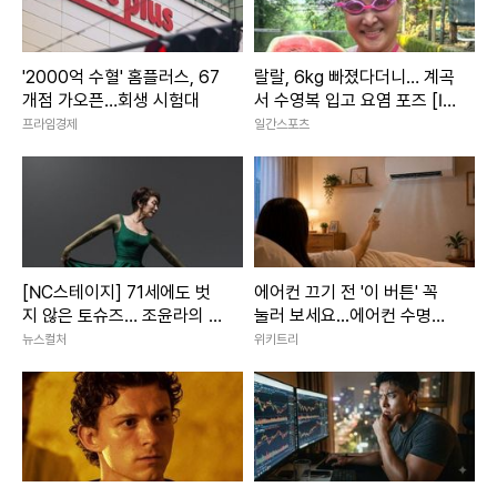
'2000억 수혈' 홈플러스, 67
랄랄, 6kg 빠졌다더니… 계곡
개점 가오픈…회생 시험대
서 수영복 입고 요염 포즈 [IS
하이컷]
프라임경제
일간스포츠
[NC스테이지] 71세에도 벗
에어컨 끄기 전 '이 버튼' 꼭
지 않은 토슈즈… 조윤라의 시
눌러 보세요...에어컨 수명이
간은 아직 현재형
늘어납니다
뉴스컬처
위키트리