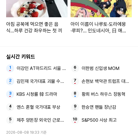
아침 공복에 먹으면 좋은 음
아이 이름이 나루토·도라에몽
식…하루 건강 좌우하는 첫 끼
·루피?… 인도네시아, 日 애니
주인공 이름 인기
실시간 키워드
이강인 AT마드리드 서울 3대
이한범 신입생 MOM
김민재 국가대표 괴물 수비수 남아공전 졸전
손현보 백악관 트럼프 대통령
KBS 시청률 韓 드라마
황희 버스 하우스 장동혁
옌스 혼혈 국가대표 부상
한승연 팬들 장난감
제주 양돈장 외국인 근로자 질식해 숨져
S&P500 사상 최고
2026-08-08 19:33 기준