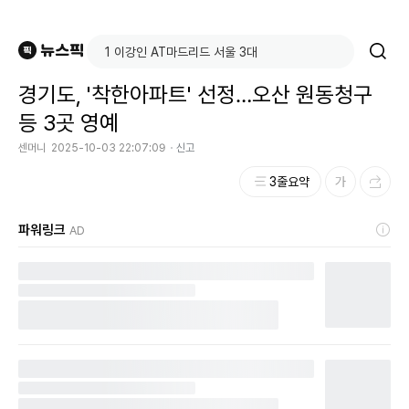
경기도, '착한아파트' 선정…오산 원동청구
등 3곳 영예
센머니
2025-10-03 22:07:09
신고
3줄요약
파워링크
AD