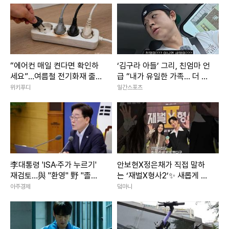
“에어컨 매일 켠다면 확인하
‘김구라 아들’ 그리, 친엄마 언
세요”…여름철 전기화재 줄이
급 “내가 유일한 가족… 더 챙
는 점검법
기려고”
위키푸디
일간스포츠
李대통령 'ISA·주가 누르기'
안보현X정은채가 직접 말하
재검토…與 "환영" 野 "졸속
는 ‘재벌X형사2’✨ 새롭게 돌
국정"
아온 두 사람의 이야기｜재벌
아주경제
덬마니
X형사2