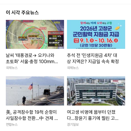
이 시각 주요뉴스
날씨 '태풍경로→ 오키나와
추석 전 '민생지원금 4차' 대
초토화' 서울·충청 100mm이
상 지역은? 지급일 속속 확정
상 소나기 주말날씨
국제뉴스
국제뉴스
美, 공격잠수함 19척 순항미
여고생 비명에 몸부터 던졌
사일잠수함 전환…中 견제 강
다…장윤기 흉기에 찔린 고교
화
생 ‘의상자’ 인정
연합뉴스
경기일보