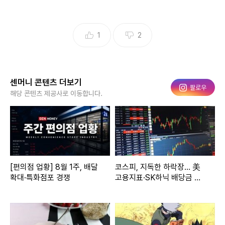
1
2
센머니 콘텐츠 더보기
인스타그램
팔로우
해당 콘텐츠 제공사로 이동합니다.
[편의점 업황] 8월 1주, 배달
코스피, 지독한 하락장… 美
확대·특화점포 경쟁
고용지표·SK하닉 배당금 눈
길