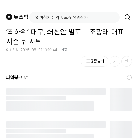
‘최하위’ 대구, 쇄신안 발표... 조광래 대표
시즌 뒤 사퇴
이데일리
2025-08-01 19:19:44
신고
3줄요약
파워링크
AD