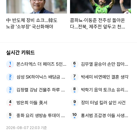
中 반도체 장비 쇼크…韓도
콤파뇨·이동준 전주성 돌아온
노광 '소부장' 국산화해야
다...전북, 제주전 앞두고 천군
만마
실시간 키워드
몬스타엑스 더 페이즈 5인 체제
김무열 윤승아 손만 잡아도 영화
삼성 SK하이닉스 배당금 늘려라
박세미 비연예인 결혼 생각
김정렬 강남 건물주 하루 1억
박학기 음악 토크쇼 유리상자
방은희 아들 美서
장미 터널 킬러 살인 사건
중화 요리 생방송 투데이 행궁동 BEST3
홍서범 조갑경 아들 사생활 논
2026-08-07 22:03 기준