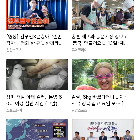
[영상] 김무열X윤승아, ‘손만
송훈 셰프와 동문시장 장보고
잡아도 영화 한 편’…함께라서
‘몸국’ 만들어요!… 13일 ‘제주
더 빛나는 순간
미행’ 특별회차 운영
일간스포츠
투어코리아
장미 터널 아래 킬러…통영 6
랄랄, 6kg 빠졌다더니… 계곡
0대 여성 살인 사건 (그알)
서 수영복 입고 요염 포즈 [IS
하이컷]
스포츠동아
일간스포츠