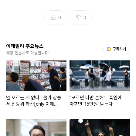
0
0
이데일리 주요뉴스
다음 My뉴스
구독하기
해당 언론사로 이동합니다.
안 오르는 게 없다…물가 상승
"모르면 나만 손해"…폭염에
세 전방위 확산[only 이데일
아프면 '15만원' 받는다
리]