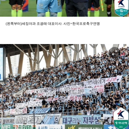
(왼쪽부터)세징야과 조광래 대표이사. 사진=한국프로축구연맹