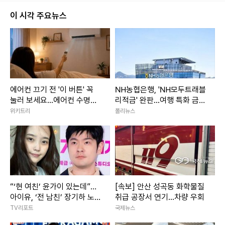
이 시각 주요뉴스
에어컨 끄기 전 '이 버튼' 꼭
NH농협은행, 'NH모두트래블
눌러 보세요...에어컨 수명이
리적금' 완판...여행 특화 금융
늘어납니다
상품 인기 입증
위키트리
폴리뉴스
“‘현 여친’ 윤가이 있는데”…
[속보] 안산 성곡동 화학물질
아이유, ‘전 남친’ 장기하 노래
취급 공장서 연기...차량 우회
언급에 갑론을박
TV리포트
국제뉴스