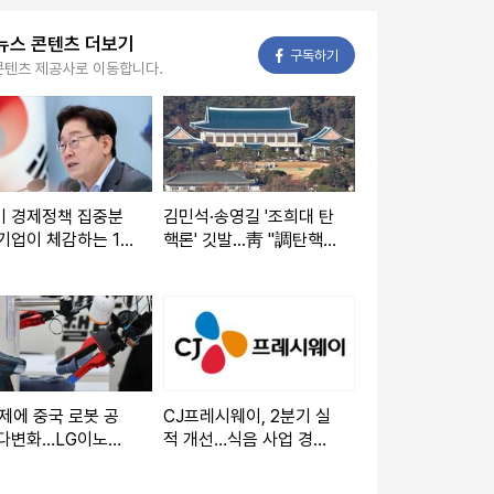
뉴스 콘텐츠 더보기
페이스북
구독하기
콘텐츠 제공사로 이동합니다.
기 경제정책 집중분
김민석·송영길 '조희대 탄
기업이 체감하는 10
핵론' 깃발...靑 "調탄핵
변화…조달·금융·하
공감, 사실아냐" 일축
의 규칙이 바뀐다
제에 중국 로봇 공
CJ프레시웨이, 2분기 실
다변화…LG이노텍·
적 개선…식음 사업 경쟁
전기 부품시장 진출
력 강화