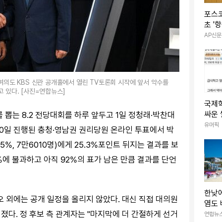
포스
초 '
스' 
AP신문
여의도 KBS 신관 공개홀에서 열린 TV토론회 시작에 앞서 악수를
 있다. [사진=연합뉴스]
국제
싸운 썰
뽑는 8.2 전당대회를 하루 앞두고 1일 정청래·박찬대
유머픽
20일 진행된 충청·영남권 권리당원 온라인 투표에서 박
.65%, 7만6010명)에게 25.3%포인트 뒤지는 결과를 보
%에 불과하고 아직 92%의 표가 남은 만큼 결과를 단언
한낮에
오 외에는 공개 일정을 올리지 않았다. 대신 직접 대의원
염도 
지' 
졌다. 정 후보 측 관계자는 "마지막에 더 간절하게 선거
연합뉴