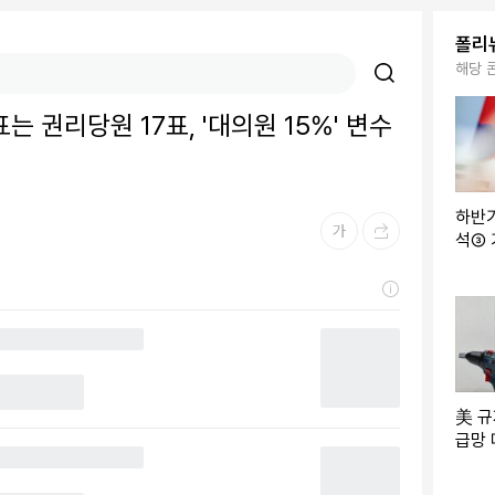
폴리
해당 
표는 권리당원 17표, '대의원 15%' 변수
하반
석③ 
가지 
도급
美 규
급망 
삼성