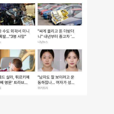
 수도 외곽서 미니
"싸게 올리고 돈 더받더
폭발…"3명 사망"
니" 내년부터 중고차 '숨
은 수수료' 전면 공개 전
스
나남뉴스
망
드 살라, 튀르키예
"남자도 잘 보이려고 운
번째 명문’ 트라브존
동하잖나... 여자가 성형
르행
하는 게 대체 왜 문제냐"
리
위키트리