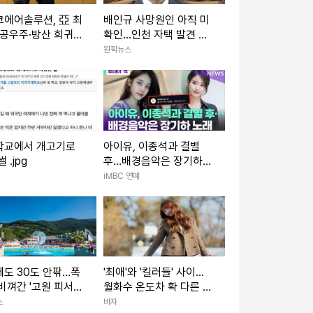
코에어솔루션, 亞 최
배인규 사망원인 아직 미
항공우주·방산 희귀가
확인...인천 자택 발견 뒤
품질 문턱 넘었다
조사 진행
원픽뉴스
학교에서 개고기로
아이유, 이종석과 결별
 .jpg
후…배경음악은 장기하
노래 [투데이픽]
iMBC 연예
도 30도 안팎…폭
'최애'와 '킬러들' 사이...
비껴간 '고원 피서
월화수 온도차 확 다른 김
하이원리조트
혜준
스
바자