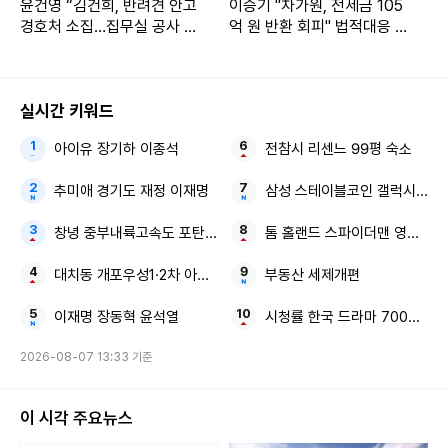
윤건영 “김건희, 반려견 안고
이승기 "차가원, 전세금 105
경호처 소집…집무실 공사 지
억 원 반환 회피" 법적대응 예
시”
고
실시간 키워드
아이유 장기하 이종석
전참시 리센느 99평 숙소
추미애 경기도 재정 이재명
삼성 스테이블코인 갤럭시 Z 폴
창녕 중부내륙고속도 포탄 발견
톰 홀랜드 스파이더맨 영화 역
대치동 개포우성1·2차 아파트 재건축
부동산 세제개편
이재명 장동혁 윤석열
시청률 한국 드라마 700만 뷰 
2026-08-07 13:33 기준
이 시각 주요뉴스