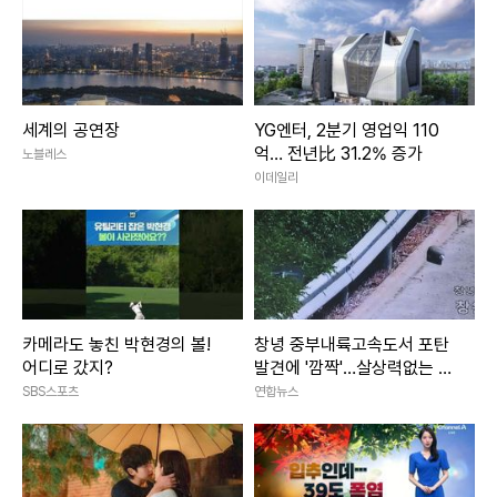
세계의 공연장
YG엔터, 2분기 영업익 110
억… 전년比 31.2% 증가
노블레스
이데일리
카메라도 놓친 박현경의 볼!
창녕 중부내륙고속도서 포탄
어디로 갔지?
발견에 '깜짝'…살상력없는 모
의탄(종합)
SBS스포츠
연합뉴스