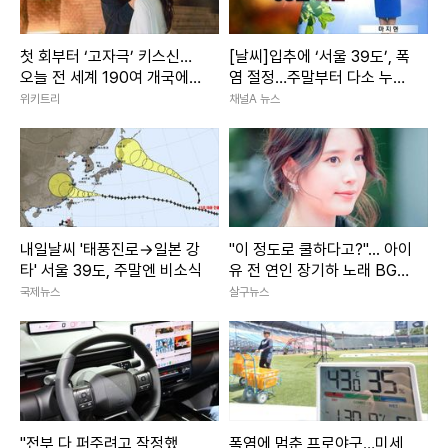
첫 회부터 ‘고자극’ 키스신…
[날씨]입추에 ‘서울 39도’, 폭
오늘 전 세계 190여 개국에
염 절정…주말부터 다소 누그
풀리는 ‘한국 드라마’
러져
위키트리
채널A 뉴스
내일날씨 '태풍진로→일본 강
"이 정도로 쿨하다고?"... 아이
타' 서울 39도, 주말엔 비소식
유 전 연인 장기하 노래 BGM
선택해 난리 난 상황
국제뉴스
살구뉴스
"전부 다 퍼주려고 작정했
폭염에 멈춘 프로야구…미세