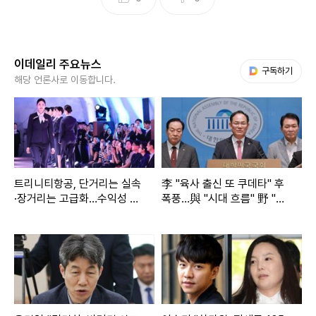
이데일리 주요뉴스
다음 My뉴스
구독하기
해당 언론사로 이동합니다.
트리니티항공, 단거리는 실속
李 "육사 출신 또 쿠데타" 후
·장거리는 고급화…수익성 반
폭풍…與 "시대 흐름" 野 "역
등 승부
대급 망언"