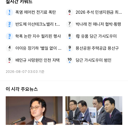
실시간 키워드
폭염 에어컨 전기료 폭탄
2026 추석 민생지원금 최대 5
반도체 아산테크노밸리 the1 7차(10단지) 분양가상한제
박나래 전 매니저 협박·횡령
학폭 논란 지수 필리핀 행사
母 유품 당근 가사도우미
아이유 장기하 '별일 없이 산다'
용산공원 주택공급 용산구
배인규 사망원인 인천 자택
당근 가사도우미 범인
2026-08-07 03:03 기준
이 시각 주요뉴스