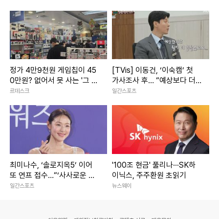
만남!
정가 4만9천원 게임칩이 45
[TVis] 이동건, ‘이숙캠’ 첫
0만원? 없어서 못 사는 '그 시
가사조사 후… “예상보다 더
절의 향수'
힘들었다”
르데스크
일간스포츠
최미나수, ‘솔로지옥5’ 이어
'100조 현금' 풀리나···SK하
또 연프 접수…“‘사사로운 만
이닉스, 주주환원 초읽기
남추구’ MC 발탁” [공식]
일간스포츠
뉴스웨이