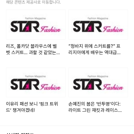
해당 콘텐츠 제공사로 이동합니다.
리즈, 폴카닷 블라우스에 벨
“청바지 위에 스커트를?” 프
벳 스커트... 과할 것 같았는데
리지아에게 배우는 역대급
딱 맞았다
‘데님 레이어드’ 연출법
이유리 패션 보니 ‘핑크 트위
손예진의 봄은 ‘반투명’이다:
드’ 챙겨야겠네!
라이트 그린 재킷과 레이스
미니의 조우