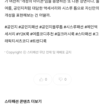
가 여전히 ‘개성의 아이콘’임을 증명하는 또 다른 장면이다. 올
여름, 공민지처럼 대담한 액세서리와 시스루 톱으로 자신만의
개성을 표현해보는 건 어떨까.
#공민지 #공민지패션 #공민지블루톱 #시스루패션 #체인액
세서리 #Y2K룩 #여름코디추천 #걸크러시룩 #스타패션 #그
래픽티셔츠코디 #트렌디룩
Copyright ⓒ 스타패션 무단 전재 및 재배포 금지
0
0
스타패션 콘텐츠 더보기