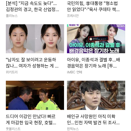
[분석] "지금 속도도 늦다"…
국민의힘, 李대통령 "형소법
김정관의 경고, 한국 산업정
안 읽었다"·"육사 쿠데타 책
책 '속도전' 시대로 전환되나
임" 발언 맹공
폴리뉴스
프레시안
"남자도 잘 보이려고 운동하
아이유, 이종석과 결별 후…배
잖나... 여자가 성형하는 게 대
경음악은 장기하 노래 [투데
체 왜 문제냐"
이픽]
위키트리
iMBC 연예
드디어 이강인 만났다! 빠르
배인규 사망원인 아직 미확
게 마감한 입국 현장, 호텔에
인...인천 자택 발견 뒤 조사
서 아틀레티코 선수단과 첫
진행
풋볼리스트
원픽뉴스