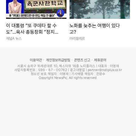
이 대통령 “또 쿠데타 할 수
노화를 늦추는 여행이 있다
도”…육사 총동창회 “정치적
고?
보복”
채널A 뉴스
마리끌레르
이용약관
개인정보취급방침
콘텐츠 신고
제휴문의
서울시 송파구 위례성대로 10, 에스타워 18층 노티플러스 | 대표자 : 이영재
사업자등록번호 : 596 - 87 – 00782 | 광고대행업 | partner@notiplus.co.kr
청소년 보호 책임자 : 이영재 | 기사배열 책임자 : 전윤수
Copyright NewsPic. All rights reserved.