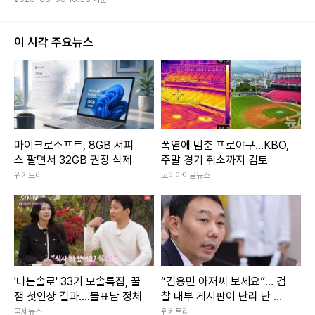
이 시각 주요뉴스
마이크로소프트, 8GB 서피
폭염에 멈춘 프로야구…KBO,
스 팔면서 32GB 권장 삭제
주말 경기 취소까지 검토
위키트리
코리아이글뉴스
'나는솔로' 33기 모솔특집, 꿀
“김용민 아저씨 보세요”… 검
잼 첫인상 결과....몰표남 정체
찰 내부 게시판이 난리 난 이
유
국제뉴스
위키트리