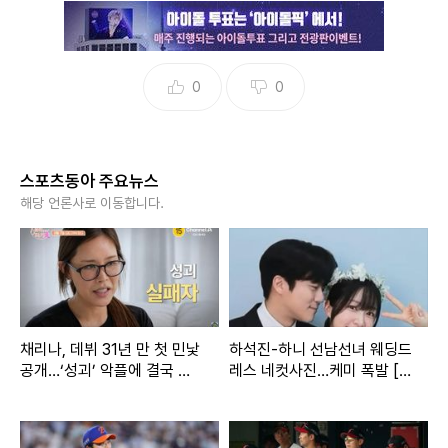
0
0
스포츠동아 주요뉴스
해당 언론사로 이동합니다.
채리나, 데뷔 31년 만 첫 민낯
하석진-하니 선남선녀 웨딩드
공개…‘성괴’ 악플에 결국 눈
레스 네컷사진…케미 폭발 [D
물
A★]