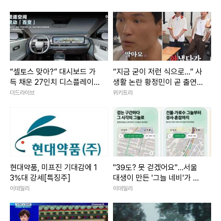
“셀토스 맞아?” 대시보드 가
“지금 굳이 저런 식으로...” 사
득 채운 27인치 디스플레이
생활 논란 황정민이 곧 출연
에 ‘시선 집중’
할 예능 예고편 논란
더드라이브
위키트리
현대약품, 미프진 기대감에 1
"39도? 못 걷겠어요"…서울
3%대 강세[특징주]
대생이 만든 '그늘 네비'가 살
렸다
이데일리
이데일리