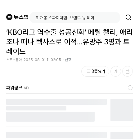
‘KBO리그 역수출 성공신화’ 메릴 켈리, 애리
조나 떠나 텍사스로 이적…유망주 3명과 트
레이드
스포츠동아
2025-08-01 11:02:05
신고
3줄요약
파워링크
AD