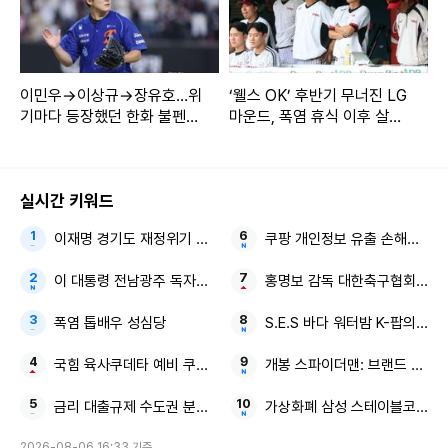
이민우→이상규→장유호…위
‘웰스 OK’ 후반기 무너진 LG
기마다 등장했던 한화 불펜의
마운드, 폭염 휴식 이후 살아
활력소
날까
실시간 키워드
이재명 경기도 재정위기 북한 13.5km 앞
쿠팡 개인정보 유출 손해배상
이 대통령 전남광주 독자적 대학입시제도 습관성 말 바꾸기
홍명보 감독 대한축구협회 선임
폭염 톱배우 성심당
S.E.S 바다 워터밤 K-팝의 어
국힘 육사쿠데타 예비 쿠데타세력
개봉 스파이더맨: 브랜드 뉴 데
금리 대출규제 수도권 분양시장
가상화폐 삼성 스테이블코인
2026-08-06 16:33 기준