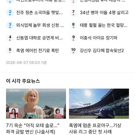
자연으로부터의 자유 문명이 부른 지구의 위기
민생지원금 4차 대상자 전국 확
진주 정촌 소곡마을 햇빛소득마을
34년 병마 아들 4명 살리고
외식업체 놀부 회생 신청 尹 전 대통령 전속사진가
태풍 펄펄 끓는 한국 절망적인 
신동엽 대학로 공연계 비하 논란
이종석 아이유 장기하
폭염 에어컨 전기료 폭탄
강신우 김다혜 합숙맞선2
2026-08-07 06:03 기준
이 시각 주요뉴스
7기 옥순 “아직 모태 솔로…”
폭염에 멈춘 프로야구…기상
파격 금발 변신 (나솔사계)
사유 리그 중단 첫 사례