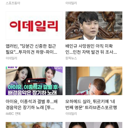
스포츠동아
이데일리
앱러빈, "당분간 신중한 접근
배인규 사망원인 아직 미확
필요"...투자의견 하향-파이퍼
인...인천 자택 발견 뒤 조사
샌들러
진행
이데일리
원픽뉴스
아이유, 이종석과 결별 후…배
모하메드 살라, 튀르키예 ‘네
경음악은 장기하 노래 [투데
번째 명문’ 트라브존스포르행
이픽]
iMBC 연예
이데일리