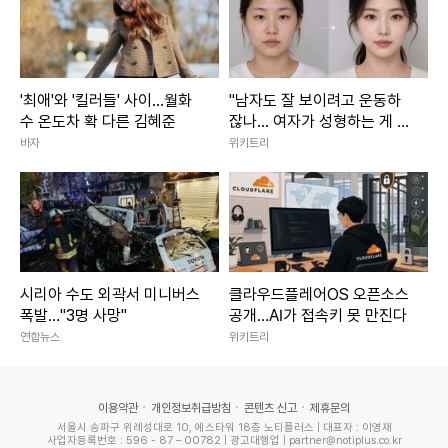
'최애'와 '킬러들' 사이...월화
"남자도 잘 보이려고 운동하
수 온도차 확 다른 김혜준
잖나... 여자가 성형하는 게 대
체 왜 문제냐"
바자
위키트리
시리아 수도 외곽서 미니버스
클라우드플레어OS 오픈소스
폭발…"3명 사망"
공개…AI가 접속키 못 만진다
연합뉴스
위키트리
이용약관
개인정보취급방침
콘텐츠 신고
제휴문의
서울시 송파구 위례성대로 10, 에스타워 18층 노티플러스 | 대표자 : 이영재
사업자등록번호 : 596 - 87 – 00782 | 광고대행업 | partner@notiplus.co.kr