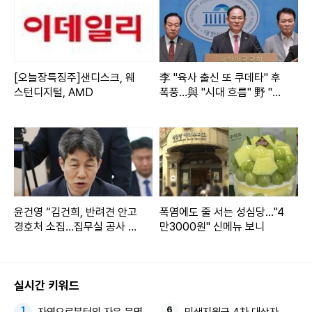
[오늘장특징주]샌디스크, 웨
李 "육사 출신 또 쿠데타" 후
스턴디지털, AMD
폭풍…與 "시대 흐름" 野 "역
대급 망언"
윤건영 “김건희, 반려견 안고
폭염에도 줄 서는 성심당…"4
경호처 소집…집무실 공사 지
만3000원" 신메뉴 보니
시”
실시간 키워드