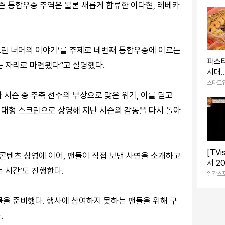
시즌 통합우승 주역은 물론 새롭게 합류한 이다현, 레베카
스크린 너머의 이야기’를 주제로 네번째 통합우승에 이르는
파스
는 자리로 마련됐다”고 설명했다.
시대…
처스 
스타트
시즌 중 주축 선수의 부상으로 맞은 위기, 이를 딛고
 대형 스크린으로 상영해 지난 시즌의 감동을 다시 돌아
[TV
콘텐츠 상영에 이어, 팬들이 직접 보낸 사연을 소개하고
서 2
 시간’도 진행한다.
자투리
일간스
눈물 
물을 준비했다. 행사에 참여하지 못하는 팬들을 위해 구
.