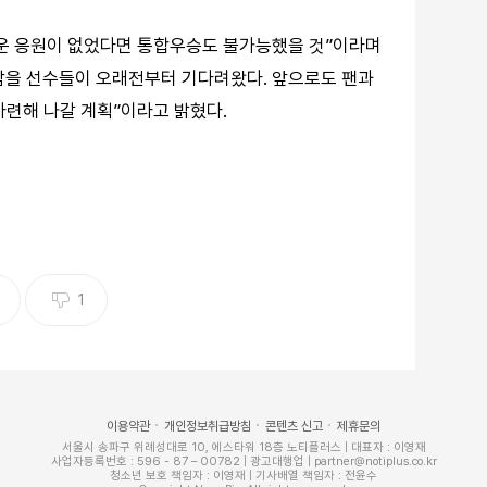
거운 응원이 없었다면 통합우승도 불가능했을 것”이라며
남을 선수들이 오래전부터 기다려왔다. 앞으로도 팬과
마련해 나갈 계획”이라고 밝혔다.
1
이용약관
개인정보취급방침
콘텐츠 신고
제휴문의
서울시 송파구 위례성대로 10, 에스타워 18층 노티플러스 | 대표자 : 이영재
사업자등록번호 : 596 - 87 – 00782 | 광고대행업 | partner@notiplus.co.kr
청소년 보호 책임자 : 이영재 | 기사배열 책임자 : 전윤수