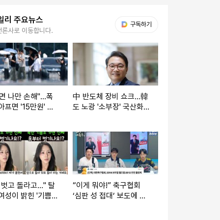
일리 주요뉴스
다음 My뉴스
구독하기
언론사로 이동합니다.
면 나만 손해"…폭
中 반도체 장비 쇼크…韓
아프면 '15만원' 받
도 노광 '소부장' 국산화
해야
 벗고 돌라고…" 탈
“이게 뭐야!” 축구협회
여성이 밝힌 '기쁨
‘심판 성 접대’ 보도에 박
검사
문성 ‘폭발’