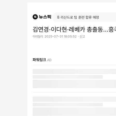
김연경·이다현·레베카 총출동...흥
이데일리
2025-07-31 18:05:52
신고
파워링크
AD