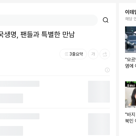
이데
해당 
국생명, 팬들과 특별한 만남
3줄요약
"모르
염에 
는다
"바지
북민 
조' 