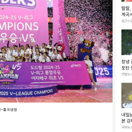
랄랄,
계곡서
포즈 
일간스
창녕
포탄 
터지는
연합뉴
사진=흥국생명
내일
본 강
엔 
국제뉴