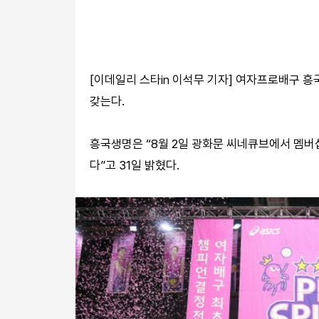
[이데일리 스타in 이석무 기자] 여자프로배구
갖는다.
흥국생명은 “8월 2일 광화문 씨네큐브에서 멤버십
다”고 31일 밝혔다.