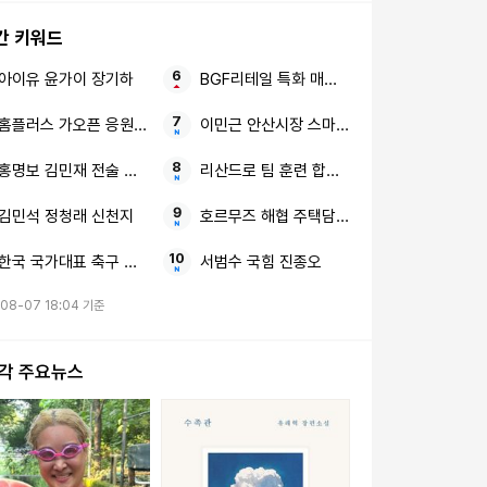
간 키워드
아이유 윤가이 장기하
BGF리테일 특화 매장 수익성
홈플러스 가오픈 응원 소비
이민근 안산시장 스마트 행정
홍명보 김민재 전술 확실한 감독
리산드로 팀 훈련 합류 예정
김민석 정청래 신천지
호르무즈 해협 주택담보대출 리스크
한국 국가대표 축구 악재 응급처치
서범수 국힘 진종오
08-07 18:04 기준
시각 주요뉴스