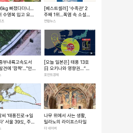
 6kg 빠졌다더니…
[베스트셀러] '수족관' 2
 수영복 입고 요염
주째 1위…폭염 속 소설
[IS하이컷]
인기
포츠
연합뉴스
 중부내륙고속도서
[오늘 일본은] 태풍 13호
발견에 '깜짝'…"안
日 오키나와 영향권…“주
 모의탄"(종합2보)
택 무너질 강풍” 최대 20
스
포인트경제
0㎜ 폭우
날씨 '태풍진로→일
나무 위에서 사는 생활,
타' 서울 39도, 주말
밀라노의 라이프스타일
비소식
스
더 네이버