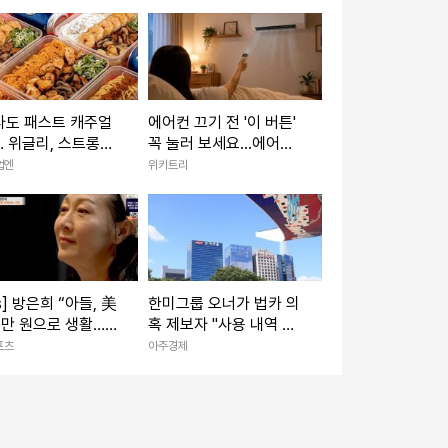
타도 패스트 캐주얼
에어컨 끄기 전 '이 버튼'
 위글리, 스트롱벤
꼭 눌러 보세요...에어컨
시드 투자 유치
수명이 늘어납니다
업엔
위키트리
is] 방은희 “아들, 美
한미그룹 오너가 법카 의
0만 원으로 생활…
혹 제보자 "사용 내역 전
 고기 먹는다고”
수 조사해야"… 신동국 회
포츠
아주경제
(특종세상)
장 연계설 부인