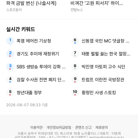
파격 금발 변신 (나솔사계)
비껴간 '고원 피서지' 하이원
리조트
스포츠동아
연합뉴스
실시간 키워드
폭염 에어컨 기상청
신동엽 국민 MC 댓글창 박살
경기도 추미애 재정위기
태풍 펄펄 끓는 한국 절망적인 
SBS 생방송 투데이 강화 맛집
박진영 아토피 고수 식단
검찰 수사권 전면 폐지 단계적 시행
트럼프 이란전 국방장관
청년대출 정부
황정민 사생 스토킹
2026-08-07 08:33 기준
이용약관
개인정보취급방침
콘텐츠 신고
제휴문의
서울시 송파구 위례성대로 10, 에스타워 18층 노티플러스 | 대표자 : 이영재
사업자등록번호 : 596 - 87 – 00782 | 광고대행업 | partner@notiplus.co.kr