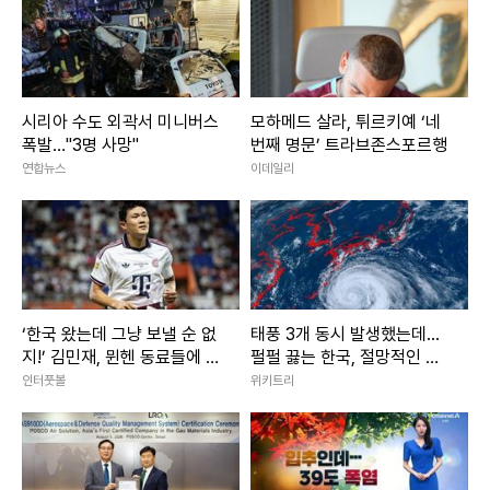
시리아 수도 외곽서 미니버스
모하메드 살라, 튀르키예 ‘네
폭발…"3명 사망"
번째 명문’ 트라브존스포르행
연합뉴스
이데일리
‘한국 왔는데 그냥 보낼 순 없
태풍 3개 동시 발생했는데...
지!’ 김민재, 뮌헨 동료들에 한
펄펄 끓는 한국, 절망적인 소
턱냈다 “투어 기념 특별한 한
식 떴다
인터풋볼
위키트리
국식 치킨 대접”