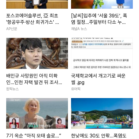
포스코에어솔루션, 亞 최초
[날씨]입추에 ‘서울 39도’, 폭
'항공우주·방산 희귀가스' 품
염 절정…주말부터 다소 누그
질 문턱 넘었다
러져
AP신문
채널A 뉴스
배인규 사망원인 아직 미확
국제학교에서 개고기로 싸운
인...인천 자택 발견 뒤 조사
썰 .jpg
진행
원픽뉴스
유머픽
7기 옥순 “아직 모태 솔로…”
한낮에도 30도 안팎…폭염도