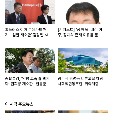
홈플러스 이어 롯데카드까
[기자노트] ‘공짜 물’ 내준 여
지…'검찰 재소환' 김광일 MB
주, 정치의 존재 이유를 묻는
K 부회장, 책임론 커지나
다
종합특검, ‘양평 고속道 백지
광주시 쌍령동 너른고을 해랑
화 ’원희룡 재소환…한동훈 소
사회적협동조합, 취약계층에
환 통보
토마토 고추장 70개 기탁
이 시각 주요뉴스