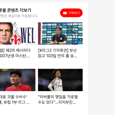
풋볼 콘텐츠 더보기
유튜브
구독하기
콘텐츠 제공사로 이동합니다.
셜] 제2의 메시라더
[K리그2 기자회견] 부산
.2007년생 마스탄투
잡고 103일 만의 홈 승
 레알 마드리드 악성
리...최윤겸 감독 "계속 공
 전락→피오렌티나
격적으로, 도전적으로 하
임대!
겠다! 새 전술도 준비할
예정"
대표 괴물 수비수’
“리버풀의 영입을 가로챌
, 유럽 1부 리그 2
수도 있다”…지지부진했
명 모두 제쳤다…90
던 맨유, 이적시장 막판
인터셉트 3.68회
속도 낸다→‘EPL 검증 L