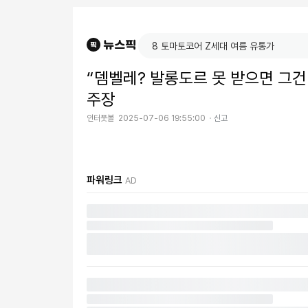
“뎀벨레? 발롱도르 못 받으면 그건
주장
인터풋볼
2025-07-06 19:55:00
신고
파워링크
AD