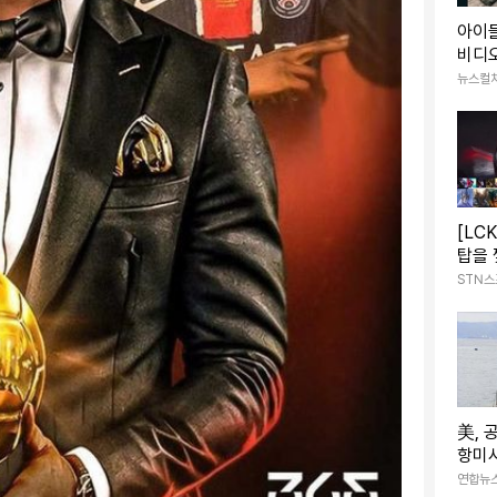
아이들
비디오
룹 통
뉴스컬
[LC
탑을 
명 압
STN
美, 
항미
中 견
연합뉴