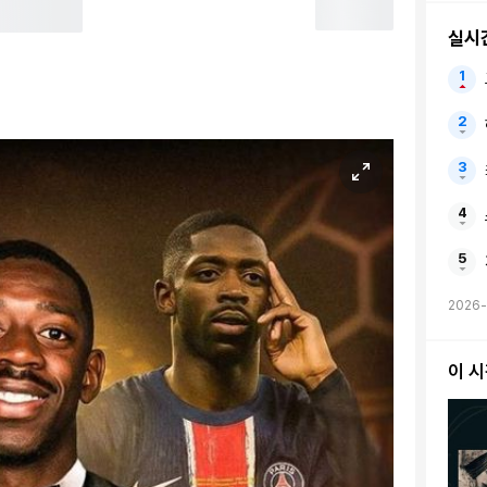
‘전체 
실시
2026-
이 