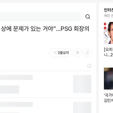
인터
해당 
 상에 문제가 있는 거야”…PSG 회장의
[오피
3줄요약
니..
오노,
재고
전격 
‘국가
김민재
999
분당 