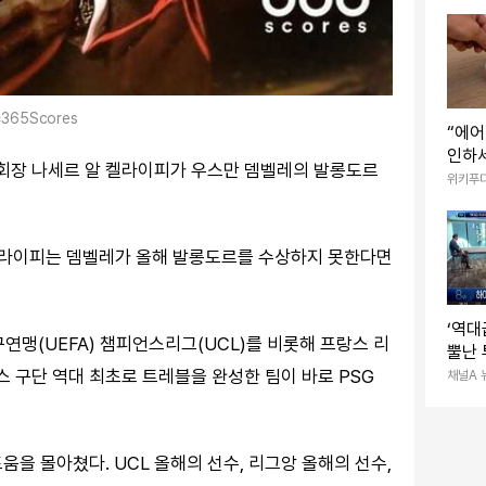
365Scores
“에어
인하
) 회장 나세르 알 켈라이피가 우스만 뎀벨레의 발롱도르
화재
위키푸
알 켈라이피는 뎀벨레가 올해 발롱도르를 수상하지 못한다면
‘역대
구연맹(UEFA) 챔피언스리그(UCL)를 비롯해 프랑스 리
뿔난
스 구단 역대 최초로 트레블을 완성한 팀이 바로 PSG
채널A 
도움을 몰아쳤다. UCL 올해의 선수, 리그앙 올해의 선수,