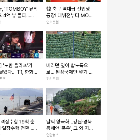
, 'TOMBOY' 뮤직
韓 축구 역대급 신입생
 4억 뷰 돌파…그
등장! 데뷔전부터 MOM
산 세 번째
→현지 호평 일색…“승리
처
인터풋볼
만큼이나 가장 많은 관심
을 받은 선수는 이한범”
K] '도란 올라프'가
버리던 잎이 밥도둑으
찢었다... T1, 한화생
로… 된장국에만 넣기 아
도하고 1세트 선취
까운 '이 나물'
스포츠
위키트리
공격잠수함 19척 순
날씨 양극화…강원·경북
사일잠수함 전환…
동해안 '폭우', 그 외 지역
제 강화
은 '폭염'
스
연합뉴스