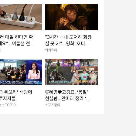
컨 매일 켠다면 확
“3시간 내내 도저히 화장
세요”…여름철 전기
실 못 가”…영화 '오디세
 줄이는 점검법
이' 쿠키영상·평점·논란
디
위키트리
총정리
급 쥐꼬리’ 배당에
류혜영♥고경표, ‘응팔’
 투자자들
현실판…앞머리 정리 ‘심
쿵’→최고 7.8% (나혼
뉴스TOP10
스포츠동아
산)