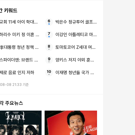
1위’
B’ 로빈슨+PSG 특급 유
간 키워드
망주 음바예 정조준
교회 11세 아이 학대치사
박은수 정규투어 골프 선수
하리수 미키 정 이혼 이유
이강인 아틀레티코 마드리드 감독님과 구단
李대통령 청년 정책 결혼 불이익
토마토코어 Z세대 여름 유통가
스파이더맨: 브랜드 뉴 데이 500만 돌파 올해 최단 기록
양키스 저지 야외 훈련 올 시즌 복귀할 것
제로 음료 인지 저하
이재명 청년들 국가 정책
08-08 21:33 기준
시각 주요뉴스