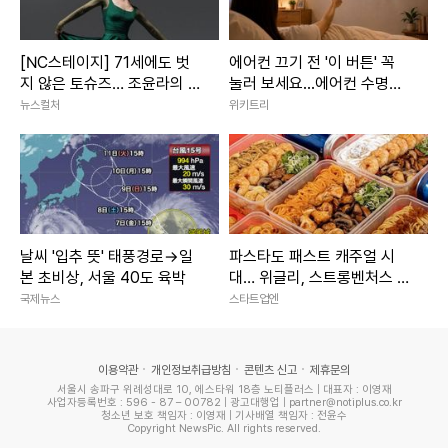
[NC스테이지] 71세에도 벗
에어컨 끄기 전 '이 버튼' 꼭
지 않은 토슈즈… 조윤라의 시
눌러 보세요...에어컨 수명이
간은 아직 현재형
늘어납니다
뉴스컬처
위키트리
날씨 '입추 뜻' 태풍경로→일
파스타도 패스트 캐주얼 시
본 초비상, 서울 40도 육박
대… 위글리, 스트롱벤처스 시
드 투자 유치
국제뉴스
스타트업엔
이용약관
개인정보취급방침
콘텐츠 신고
제휴문의
서울시 송파구 위례성대로 10, 에스타워 18층 노티플러스 | 대표자 : 이영재
사업자등록번호 : 596 - 87 – 00782 | 광고대행업 | partner@notiplus.co.kr
청소년 보호 책임자 : 이영재 | 기사배열 책임자 : 전윤수
Copyright NewsPic. All rights reserved.