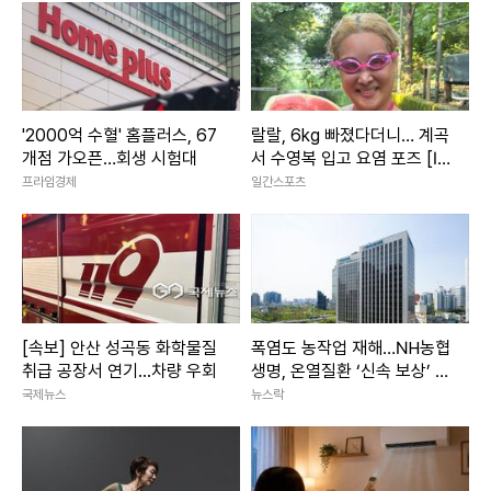
'2000억 수혈' 홈플러스, 67
랄랄, 6kg 빠졌다더니… 계곡
개점 가오픈…회생 시험대
서 수영복 입고 요염 포즈 [IS
하이컷]
프라임경제
일간스포츠
[속보] 안산 성곡동 화학물질
폭염도 농작업 재해…NH농협
취급 공장서 연기...차량 우회
생명, 온열질환 ‘신속 보상’ 가
동
국제뉴스
뉴스락