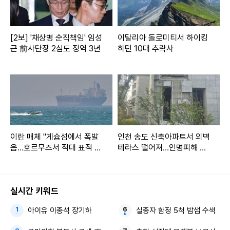
[2보] '채상병 순직책임' 임성
이탈리아 돌로미티서 하이킹
근 前사단장 2심도 징역 3년
하던 10대 추락사
이란 매체 "게슘섬에서 폭발
인천 송도 신축아파트서 외벽
음…호르무즈서 적대 표적 무
테라스 떨어져…인명피해 없
력화"
어
실시간 키워드
아이유 이종석 장기하
실종자 함정 5척 밤샘 수색