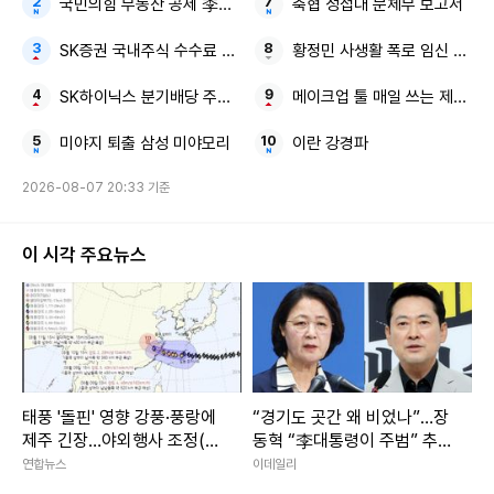
국민의힘 부동산 공세 李정부
축협 성접대 문체부 보고서
SK증권 국내주식 수수료 평생 우대
황정민 사생활 폭로 임신 축하 
SK하이닉스 분기배당 주주환원
메이크업 툴 매일 쓰는 제대로 
미야지 퇴출 삼성 미야모리
이란 강경파
2026-08-07 20:33 기준
이 시각 주요뉴스
태풍 '돌핀' 영향 강풍·풍랑에
“경기도 곳간 왜 비었나”…장
제주 긴장…야외행사 조정(종
동혁 “李대통령이 주범” 추미
합)
애 “낡은 세제 탓”
연합뉴스
이데일리