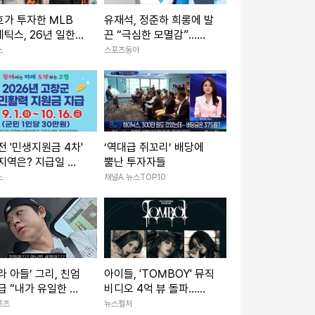
가 투자한 MLB
유재석, 정준하 희롱에 발
틱스, 26년 일한
끈 “극심한 모멸감”…소
트 단장과 결별
송 선언 (놀뭐)
스
스포츠동아
전 '민생지원금 4차'
‘역대급 쥐꼬리’ 배당에
지역은? 지급일 속
뿔난 투자자들
정
스
채널A 뉴스TOP10
라 아들’ 그리, 친엄
아이들, 'TOMBOY' 뮤직
급 “내가 유일한 가
비디오 4억 뷰 돌파…그
더 챙기려고”
룹 통산 세 번째
포츠
뉴스컬처