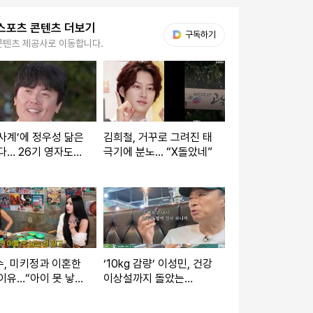
스포츠 콘텐츠 더보기
다음 My뉴스
구독하기
콘텐츠 제공사로 이동합니다.
사계’에 정우성 닮은
김희철, 거꾸로 그려진 태
다… 26기 영자도
극기에 분노... “X돌았네”
, 있어”
, 미키정과 이혼한
‘10kg 감량’ 이성민, 건강
이유…“아이 못 낳아
이상설까지 돌았는
 미안했다”
데…“혈액검사 다 정상”
(뜬뜬)