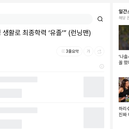
일간
해당 
 생활로 최종학력 ‘유졸’” (런닝맨)
3줄요약
‘나솔
꼴 떴
“맞네
하리수
진짜 
항상