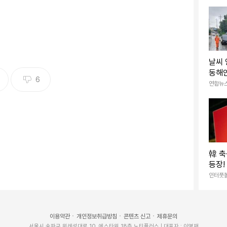
날씨
동해안
6
은 '폭
연합뉴
韓 축
등장!
→현
인터풋
만큼이
을 받
이용약관
개인정보취급방침
콘텐츠 신고
제휴문의
서울시 송파구 위례성대로 10, 에스타워 18층 노티플러스 | 대표자 : 이영재