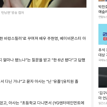
박찬호
애슬레
 ‘런닝맨’ 방송 캡처
포스
연합뉴
오싹한 바캉스릴러’로 꾸며져 배우 주현영, 베이비몬스터 아
추석 
대상 
 얼마나 됐느냐”는 질문을 받고 “한 6년 됐다”고 답했
속 확
국제뉴
서 다닌 거냐”고 묻자 아사는 “난 ‘유졸’(유치원 졸
‘김구
마 언
 웃었고, 아사는 “초등학교 다니면서 (YG엔터테인먼트에
족… 
일간스