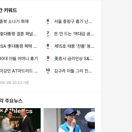
간 키워드
충북 소나기 화재
서울 중랑구 흉기 난동 60대 남성
李대통령 결혼 페널티 주택 대출 규제 완화
돈 안 드는 ‘역대급 꼼수’ 비닐 1장 화장실 바
ISA 李대통령 혜택 축소 논란
제15호 태풍 '찬홈' 동해 우리나라
10대 아들 어머니 흉기
美증시 금리인상 S&P500
이강인 AT마드리드 새 도전
김구라 아들 그리 친엄마
08-08 20:03 기준
시각 주요뉴스