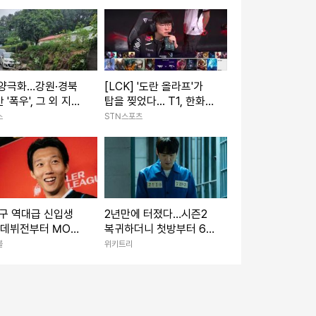
 양극화…강원·경북
[LCK] '도란 올라프'가
 '폭우', 그 외 지역
탑을 찢었다... T1, 한화생
염'
명 압도하고 1세트 선취
스
STN스포츠
구 역대급 신입생
2년만에 터졌다…시즌2
 데뷔전부터 MOM
복귀하더니 첫방부터 6.
지 호평 일색…“승리
1% 시청률 찍은 한국 드
볼
위키트리
나 가장 많은 관심
라마
은 선수는 이한범”