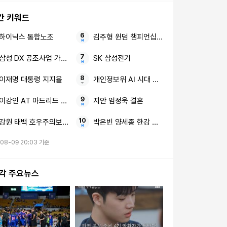
간 키워드
하이닉스 통합노조
김주형 윈덤 챔피언십 역전 우승
삼성 DX 공조사업 가전 부진
SK 삼성전기
이재명 대통령 지지율
개인정보위 AI 시대 예방중심 체계
이강인 AT 마드리드 프리시즌 맨시티전
지안 엄정욱 결혼
강원 태백 호우주의보 삼척산지
박은빈 양세종 한강 데이트
08-09 20:03 기준
시각 주요뉴스