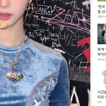
‘한국
질 선
염 피
풋볼리
그 노
파격 
작'인데… 20
개봉 
위키트
시간을
리프 
집트
바자