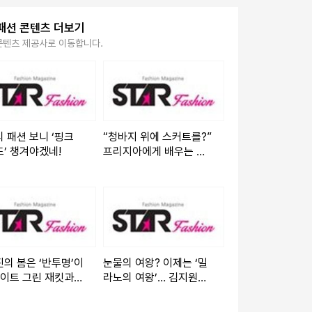
패션 콘텐츠 더보기
콘텐츠 제공사로 이동합니다.
 패션 보니 ‘핑크
“청바지 위에 스커트를?”
’ 챙겨야겠네!
프리지아에게 배우는 역
대급 ‘데님 레이어드’ 연
출법
의 봄은 ‘반투명’이
눈물의 여왕? 이제는 ‘밀
라이트 그린 재킷과
라노의 여왕’… 김지원이
스 미니의 조우
출국길에 뿌린 파란색 광
채