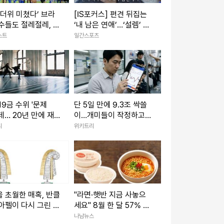
 더위 미쳤다’ 브라
[IS포커스] 편견 뒤집는
수들도 절레절레, 폭
‘내 남은 연애’…‘설렘’ 실
해 최소화 위한 K리
험실 된 SBS 연프
스트
일간스포츠
력들 [케현장]
19금 수위 '문제
단 5일 만에 9.3조 싹쓸
년 만에 재
이…개미들이 작정하고
확정된 영화
영끌한 종목 '1위' 정체
리
위키트리
 초월한 매혹, 반클
"라면·햇반 지금 사놓으
아펠이 다시 그린 이
세요" 8월 한 달 57% 파
격 할인행사 3800개 품
나남뉴스