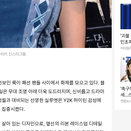
'괴물
민초파
[이 집
이데일
하이키 인스타그램
보인 룩이 패션 팬들 사이에서 화제를 모으고 있다. 블
'축구
일은 무대 조명 아래 더욱 도드라지며, 신비롭고 드라마
세…스
랙월과 대비되는 선명한 실루엣은 Y2K 하이틴 감성에
용한
연합뉴
 집중시켰다.
 살아 있는 디자인으로, 옆선의 리본 레이스업 디테일