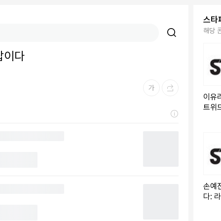
스타
해당 
답이다
이유리
트위드
손예진
다: 
레이