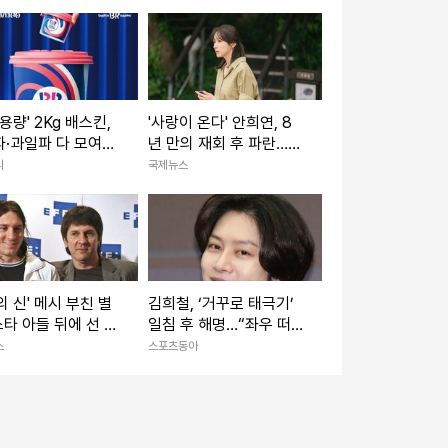
목 마트
 용량' 2Kg 배스킨,
'사랑이 온다' 안희연, 8
·과일파 다 모여
년 만의 재회 후 파란…
! 지금, 이 맛]
하석진X윤하빈 독대
리
국제뉴스
의 신' 메시 부친 별
김희철, ‘거꾸로 태극기’
타 아들 뒤에 선 조
일침 후 해명…“좌우 떠나
 조력자
우리나라 국기”[SD이슈]
스
스포츠동아