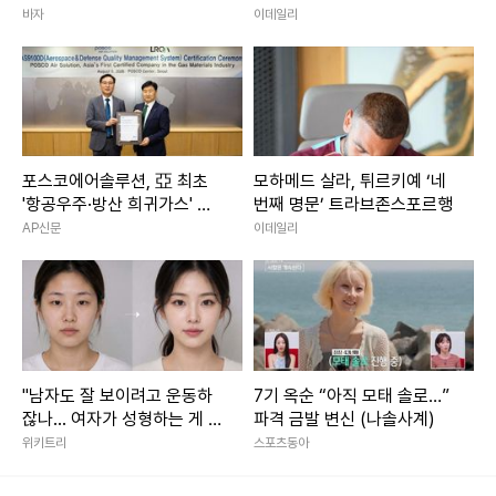
바자
이데일리
포스코에어솔루션, 亞 최초
모하메드 살라, 튀르키예 ‘네
'항공우주·방산 희귀가스' 품
번째 명문’ 트라브존스포르행
질 문턱 넘었다
AP신문
이데일리
"남자도 잘 보이려고 운동하
7기 옥순 “아직 모태 솔로…”
잖나... 여자가 성형하는 게 대
파격 금발 변신 (나솔사계)
체 왜 문제냐"
위키트리
스포츠동아