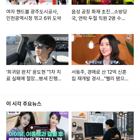
여자 핸드볼 광주도시공사,
음성 공장 화재 초진…소방당
인천광역시청 꺾고 6위 도약
국, 연락 두절 직원 2명 수색
(종합)
'희귀암 완치' 윤도현 "1차 치
서동주, 경매로 산 12억 신혼
료 실패에 절망…병세 진행
집 재개발 경사…"빨리 됐으
돼"
면"
이 시각 주요뉴스