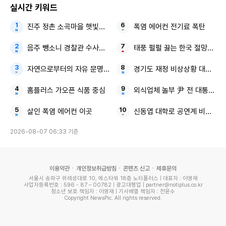
실시간 키워드
진주 정촌 소곡마을 햇빛소득마을
폭염 에어컨 전기료 폭탄
음주 뺑소니 경찰관 수사정보
태풍 펄펄 끓는 한국 절망적인 
자연으로부터의 자유 문명이 부른 지구의 위기
경기도 재정 비상상황 대한민국
홈플러스 가오픈 식품 중심
외식업체 놀부 尹 전 대통령 
살인 폭염 에어컨 이곳
신동엽 대학로 공연계 비하 논
2026-08-07 06:33 기준
이용약관
개인정보취급방침
콘텐츠 신고
제휴문의
서울시 송파구 위례성대로 10, 에스타워 18층 노티플러스 | 대표자 : 이영재
사업자등록번호 : 596 - 87 – 00782 | 광고대행업 | partner@notiplus.co.kr
청소년 보호 책임자 : 이영재 | 기사배열 책임자 : 전윤수
Copyright NewsPic. All rights reserved.