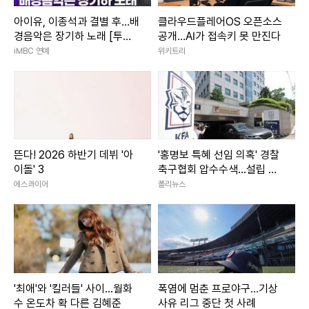
아이유, 이종석과 결별 후…배
클라우드플레어OS 오픈소스
경음악은 장기하 노래 [투데
공개…AI가 접속키 못 만진다
이픽]
iMBC 연예
위키트리
뜬다! 2026 하반기 데뷔 '아
'홍명보 특혜 선임 의혹' 경찰
이돌' 3
축구협회 압수수색...설립 후
첫 강제 수사
에스콰이어
폴리뉴스
'최애'와 '킬러들' 사이...월화
폭염에 멈춘 프로야구…기상
수 온도차 확 다른 김혜준
사유 리그 중단 첫 사례