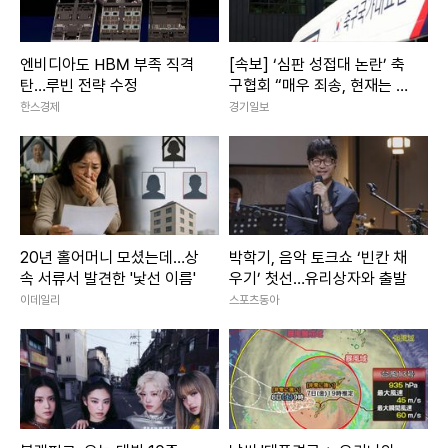
엔비디아도 HBM 부족 직격
[속보] ‘심판 성접대 논란’ 축
탄…루빈 전략 수정
구협회 “매우 죄송, 현재는 그
런 행위 절대 없어”
한스경제
경기일보
20년 홀어머니 모셨는데…상
박학기, 음악 토크쇼 ‘빈칸 채
속 서류서 발견한 '낯선 이름'
우기’ 첫선…유리상자와 출발
이데일리
스포츠동아