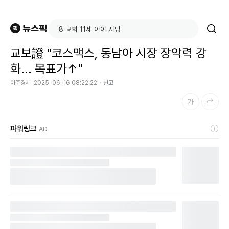
교보證 "코스맥스, 동남아 시장 장악력 강
화... 목표가↑"
아주경제
2025-06-16 08:22:22
신고
파워링크
AD