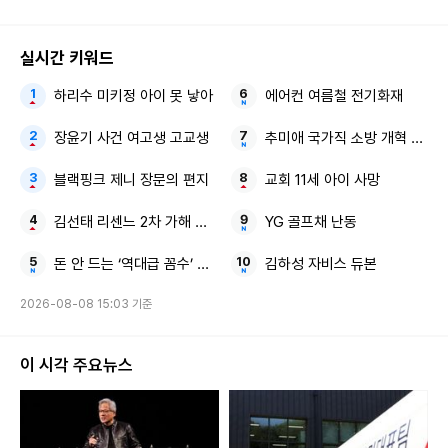
실시간 키워드
하리수 미키정 아이 못 낳아
에어컨 여름철 전기화재
장윤기 사건 여고생 고교생
추미애 국가직 소방 개혁 시급
블랙핑크 제니 장문의 편지
교회 11세 아이 사망
김선태 리센느 2차 가해 논란 8초짜리 근황 영상
YG 골프채 난동
돈 안 드는 ‘역대급 꼼수’ 비닐 1장 화장실 바닥
김하성 자비스 듀본
2026-08-08 15:03 기준
이 시각 주요뉴스