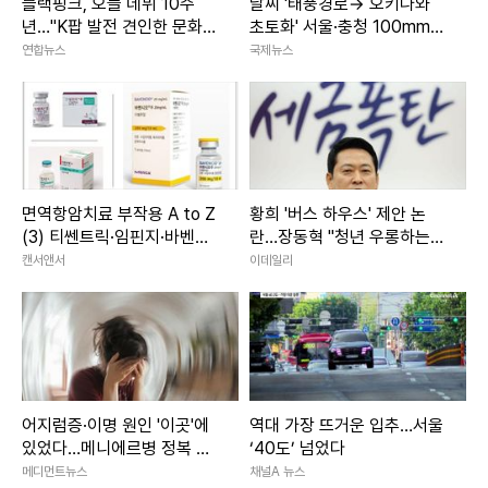
블랙핑크, 오늘 데뷔 10주
날씨 '태풍경로→ 오키나와
년…"K팝 발전 견인한 문화
초토화' 서울·충청 100mm이
아이콘"
상 소나기 주말날씨
연합뉴스
국제뉴스
면역항암치료 부작용 A to Z
황희 '버스 하우스' 제안 논
(3) 티쎈트릭·임핀지·바벤시
란…장동혁 "청년 우롱하는
오
정책"
캔서앤서
이데일리
어지럼증·이명 원인 '이곳'에
역대 가장 뜨거운 입추…서울
있었다…메니에르병 정복 길
‘40도’ 넘었다
열리나
메디먼트뉴스
채널A 뉴스