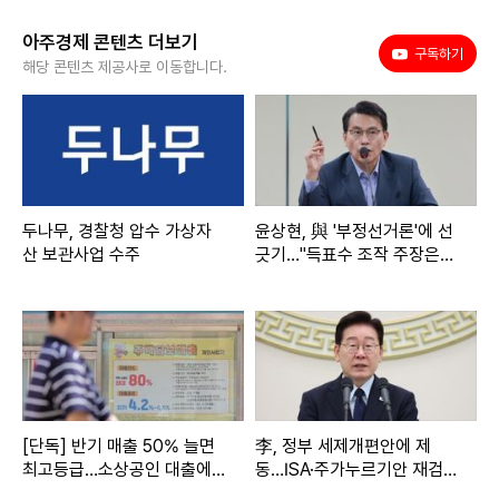
아주경제 콘텐츠 더보기
유튜브
구독하기
해당 콘텐츠 제공사로 이동합니다.
두나무, 경찰청 압수 가상자
윤상현, 與 '부정선거론'에 선
산 보관사업 수주
긋기…"득표수 조작 주장은
선동"
[단독] 반기 매출 50% 늘면
李, 정부 세제개편안에 제
최고등급…소상공인 대출에
동…ISA·주가누르기안 재검토
성장성 반영
지시