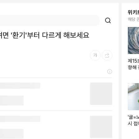
위키
해당 
려면 '환기'부터 다르게 해보세요
제15
향해 
영향
'귤=
시 
만 나