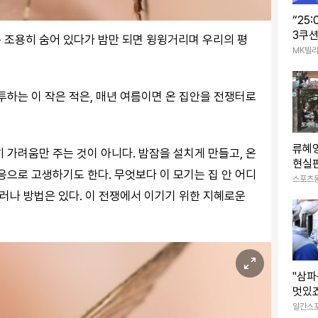
“25
3쿠션
 조용히 숨어 있다가 밤만 되면 윙윙거리며 우리의 평
왔다…
MK빌
령인
투하는 이 작은 적은, 매년 여름이면 온 집안을 전쟁터로
류혜영
 가려움만 주는 것이 아니다. 밤잠을 설치게 만들고, 온
현실판
응으로 고생하기도 한다. 무엇보다 이 모기는 집 안 어디
쿵’→
스포츠
산)
그러나 방법은 있다. 이 전쟁에서 이기기 위한 지혜로운
"삼
멋있죠
왕 팀
일간스