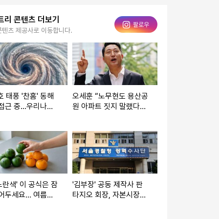
트리 콘텐츠 더보기
인스타그램
팔로우
콘텐츠 제공사로 이동합니다.
호 태풍 '찬홈' 동해
오세훈 “노무현도 용산공
접근 중...우리나라
원 아파트 짓지 말랬다…
은?
문재인 철학에도 어긋나”
노란색' 이 공식은 잠
'김부장' 공동 제작사 판
접어두세요… 여름에
타지오 회장, 자본시장법
오는 '초록 귤' 정체
위반 혐의로 피소됐다