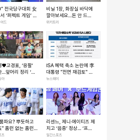
:0” 전국당구대회 女
비닐 1장, 화장실 바닥에
서 ‘퍼펙트 게임’ 나
깔아보세요…돈 안 드는
국내1위 박세정, 황
‘역대급 꼼수’ 발견
리어드
위키트리
에 완승
♥고경표, ‘응팔’
ISA 혜택 축소 논란에 李
…앞머리 정리 ‘심
대통령 "전면 재검토" 질
최고 7.8% (나혼
타···개선안 마련 착수
동아
뉴스웨이
파룸파요? 뿌듯하고
리센느, 제니·에이티즈 제
" 홈런 없는 홈런
치고 ‘음중’ 정상... ‘프리
, '최단신 듀오' 김지
티 걸’ 1위
포츠
일간스포츠