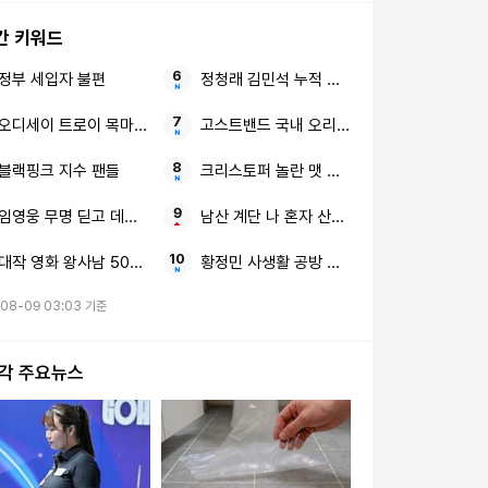
간 키워드
정부 세입자 불편
정청래 김민석 누적 득표율
오디세이 트로이 목마 제작 이모저모
고스트밴드 국내 오리지널 창작 애니메이션
블랙핑크 지수 팬들
크리스토퍼 놀란 맷 데이먼 韓 감성
임영웅 무명 딛고 데뷔 10년
남산 계단 나 혼자 산다 류혜영·고경표
대작 영화 왕사남 500만 관객
황정민 사생활 공방 여론전
08-09 03:03 기준
시각 주요뉴스