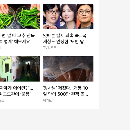
성윤 덕에 산다 [IS
럼 쌀 때 고추 잔뜩
잇따른 탈세 의혹 속…국
'이렇게' 해보세요...
세청도 인정한 ‘모범 납
'밥도둑'이라 인정합
세’로 찬사받은 ★들 [종
리
TV리포트
합]
자에게 에어컨?”…
'왕사남' 제쳤다…개봉 10
 교도관에 ‘불똥’
일 만에 500만 관객 돌파
한 '대작 영화'
뉴스
위키트리