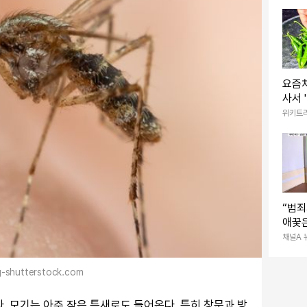
찬-김
스타]
요즘처
사서 
진짜 
위키트
니다
“범죄
애꿎은
채널A 
-shutterstock.com
. 모기는 아주 작은 틈새로도 들어온다. 특히 창문과 방