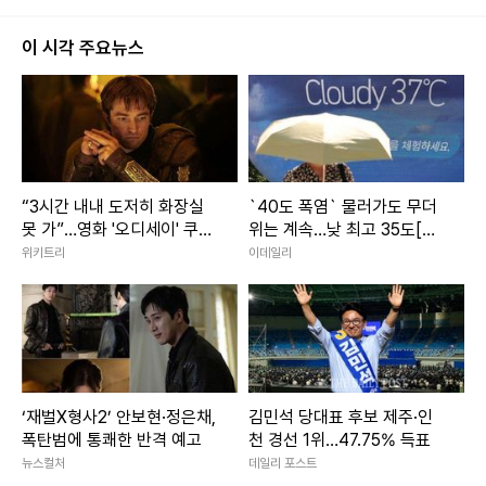
이 시각 주요뉴스
“3시간 내내 도저히 화장실
`40도 폭염` 물러가도 무더
못 가”…영화 '오디세이' 쿠키
위는 계속…낮 최고 35도[내
영상·평점·논란 총정리
일날씨]
위키트리
이데일리
‘재벌X형사2’ 안보현·정은채,
김민석 당대표 후보 제주·인
폭탄범에 통쾌한 반격 예고
천 경선 1위…47.75% 득표
뉴스컬처
데일리 포스트