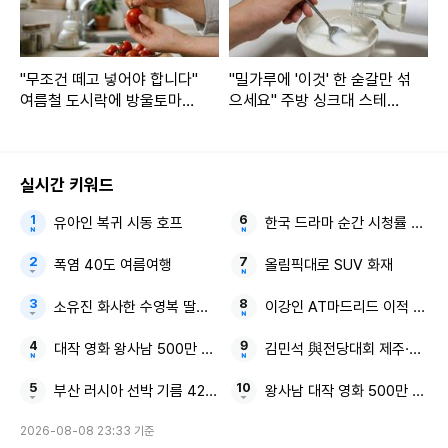
"무조건 떼고 넣어야 합니다"
"밀가루에 '이것' 한 숟갈만 섞
여름철 도시락에 방울토마토
으세요" 주방 싱크대 스테인
꼭지 그대로 넣으면 생기는
리스가 새것처럼 반짝입니다
일
실시간 키워드
유아인 복귀 시동 호프
한국 드라마 순간 시청률 MBC
폭염 40도 여름여행
올림픽대로 SUV 화재
소유진 화사한 수영복 딸과 함께한 행복한 여름
이강인 AT마드리드 이적 이유
대작 영화 왕사남 500만 관객
김민석 與전당대회 제주·인천
부산 러시아 선박 기름 425ℓ 유출
왕사남 대작 영화 500만 관객
2026-08-08 23:33 기준