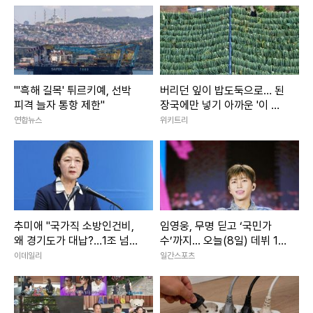
"'흑해 길목' 튀르키예, 선박
버리던 잎이 밥도둑으로… 된
피격 늘자 통항 제한"
장국에만 넣기 아까운 '이 나
물'
연합뉴스
위키트리
추미애 "국가직 소방인건비,
임영웅, 무명 딛고 ‘국민가
왜 경기도가 대납?…1조 넘
수’까지... 오늘(8일) 데뷔 10
어"
주년
이데일리
일간스포츠