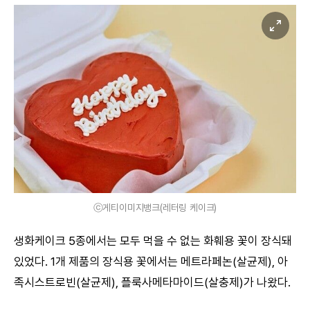
ⓒ게티이미지뱅크(레터링 케이크)
생화케이크 5종에서는 모두 먹을 수 없는 화훼용 꽃이 장식돼
있었다. 1개 제품의 장식용 꽃에서는 메트라페논(살균제), 아
족시스트로빈(살균제), 플룩사메타마이드(살충제)가 나왔다.