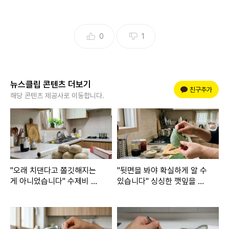
0
1
뉴스클립 콘텐츠 더보기
플러스 친구
친구추가
해당 콘텐츠 제공사로 이동합니다.
"오래 치댄다고 쫄깃해지는
"뒷면을 봐야 확실하게 알 수
게 아니었습니다" 수제비 밀
있습니다" 싱싱한 깻잎을 한
가루 반죽을 식당처럼 쫄깃하
눈에 고르는 살림 노하우
게 만드는 방법