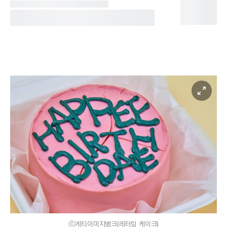
ⓒ게티이미지뱅크(레터링 케이크)