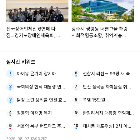
전국장애인체전 6연패 다
광주시 쌍령동 너른고을 해랑
짐…경기도장애인체육회, 가
사회적협동조합, 취약계층에
맹단체 회장단 워크숍
토마토 고추장 70개 기탁
실시간 키워드
아이유 윤가이 장기하
전참시 리센느 99평 새 숙소
국회의장 현직 대통령 연임 정치권 논란
안산 성곡동 화학물질 취급 공장
닭장 논란 용적률 인센 효창공원앞역 정비사업
폭염 15만원
장동혁 이재명 복지
한길리서치 대통령 연임제 보
서울역 북부 랜드마크 주거지 서계동 역세권 개발
대치동 개포우성1·2차 아파트 
2026-08-07 12:03 기준