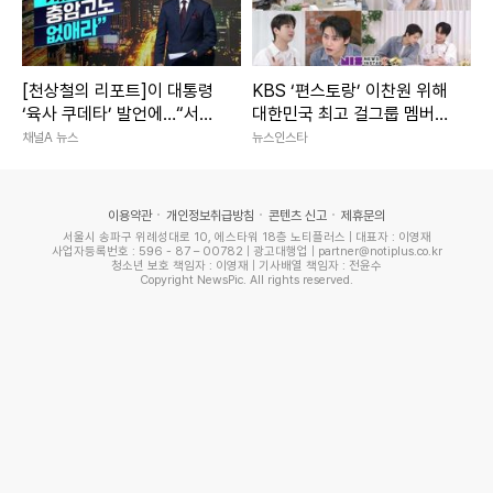
[천상철의 리포트]이 대통령
KBS ‘편스토랑’ 이찬원 위해
‘육사 쿠데타’ 발언에…“서울
대한민국 최고 걸그룹 멤버
대 법대·충암고도 없애라”
출격?! 궁금증 폭발
채널A 뉴스
뉴스인스타
이용약관
개인정보취급방침
콘텐츠 신고
제휴문의
서울시 송파구 위례성대로 10, 에스타워 18층 노티플러스 | 대표자 : 이영재
사업자등록번호 : 596 - 87 – 00782 | 광고대행업 | partner@notiplus.co.kr
청소년 보호 책임자 : 이영재 | 기사배열 책임자 : 전윤수
Copyright NewsPic. All rights reserved.