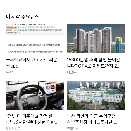
이 시각 주요뉴스
국제학교에서 개고기로 싸운
"5300만원 파격 할인 들어갑
썰 .jpg
니다" GTX로 여의도까지 20
분 경기도 '이 아파트' 전망
유머픽
나남뉴스
"전부 다 퍼주려고 작정했
부산 광안리 인근 수영구청
나"... 2천만 원대 신형 아반
하부주차장 폐쇄…주차난 우
떼, 그랜저 역차별 수준 사양
려
오토트리뷴
연합뉴스