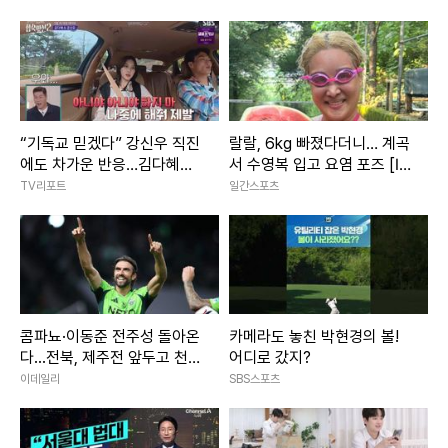
은?
“기독교 믿겠다” 강신우 직진
랄랄, 6kg 빠졌다더니… 계곡
에도 차가운 반응…김다혜
서 수영복 입고 요염 포즈 [IS
“이성적 감정 떨어졌다” (‘합
하이컷]
TV리포트
일간스포츠
숙맞선2’)
콤파뇨·이동준 전주성 돌아온
카메라도 놓친 박현경의 볼!
다...전북, 제주전 앞두고 천군
어디로 갔지?
만마
이데일리
SBS스포츠