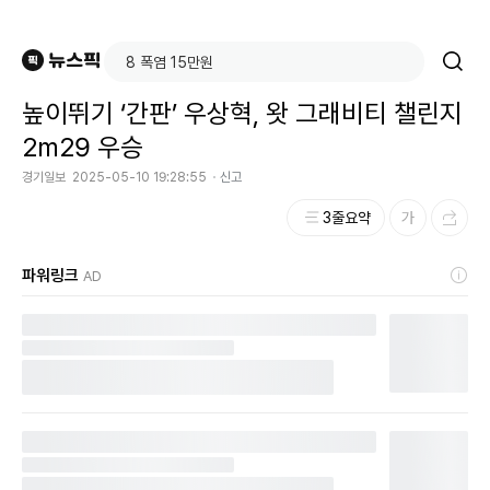
높이뛰기 ‘간판’ 우상혁, 왓 그래비티 챌린지
2m29 우승
경기일보
2025-05-10 19:28:55
신고
3줄요약
파워링크
AD