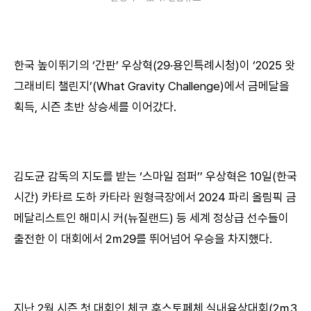
한국 높이뛰기의 ‘간판’ 우상혁(29·용인특례시청)이 ‘2025 왓
그래비티 챌린지’(What Gravity Challenge)에서 금메달을
획득, 시즌 초반 상승세를 이어갔다.
김도균 감독의 지도를 받는 ‘스마일 점퍼’’ 우상혁은 10일(한국
시간) 카타르 도하 카타라 원형극장에서 2024 파리 올림픽 금
메달리스트인 해미시 커(뉴질랜드) 등 세계 정상급 선수들이
출전한 이 대회에서 2ｍ29를 뛰어넘어 우승을 차지했다.
지난 2월 시즌 첫 대회인 체코 후스토페체 실내육상대회(2ｍ3