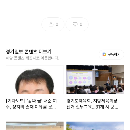
0
0
경기일보 콘텐츠 더보기
다음 My뉴스
구독하기
해당 콘텐츠 제공사로 이동합니다.
[기자노트] ‘공짜 물’ 내준 여
경기도체육회, 지방체육회장
주, 정치의 존재 이유를 묻는
선거 실무교육…31개 시·군
다
공정선거 역량 강화