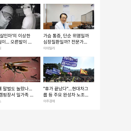
 보도 용인하지 않
 살인마'의 이상한
가슴 통증, 단순 위염일까
이... 오른발이 평
심장질환일까? 전문가가
신고금 1억)
말하는 구분법
리
이데일리
에 말벌도 놀랐나…
"휴가 끝났다"…현대차그
캠핑장서 일가족 등
룹 등 주요 완성차 노조
벌 쏘임
'하투' 재개
스
아주경제