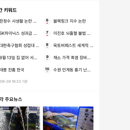
간 키워드
한정수 사생활 논란 황정민
블랙핑크 지수 논란
SK하이닉스 성과급 통합노조
이진호 뇌출혈 불법 도박
대한축구협회 성접대 심판
옥토버페스트 세계적 맥주 축제 9월 서울서 
8월 13일 집 없어 서러운 사람들
채소 가격 폭염 장바구니 물가
태풍 찬홈 한국
수원 인계동 흉기 난동 40대 남성
08-09 18:33 기준
시각 주요뉴스