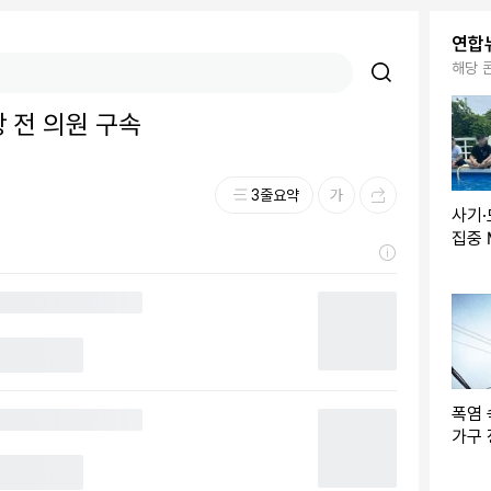
연합
해당 
창 전 의원 구속
3줄요약
사기·
집중 
반기
폭염 
가구
복구