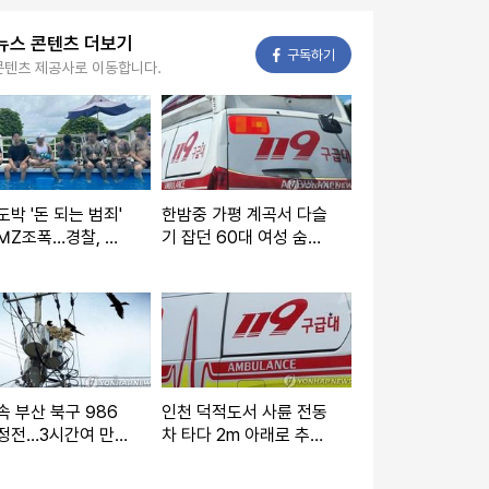
뉴스 콘텐츠 더보기
페이스북
구독하기
콘텐츠 제공사로 이동합니다.
도박 '돈 되는 범죄'
한밤중 가평 계곡서 다슬
MZ조폭…경찰, 하
기 잡던 60대 여성 숨진
 소탕작전
채 발견
속 부산 북구 986
인천 덕적도서 사륜 전동
 정전…3시간여 만에
차 타다 2m 아래로 추락
한 80대 사망