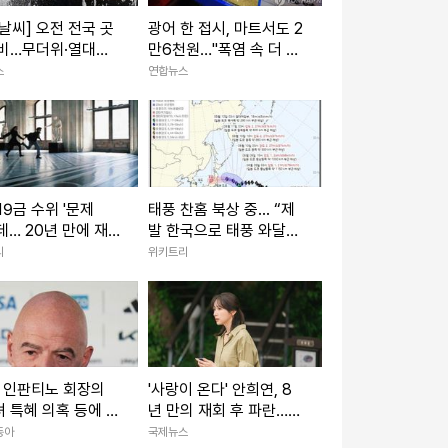
날씨] 오전 전국 곳
광어 한 접시, 마트서도 2
 비…무더위·열대야
만6천원…"폭염 속 더 오
속
른다"
스
연합뉴스
19금 수위 '문제
태풍 찬홈 북상 중... “제
년 만에 재
발 한국으로 태풍 와달
확정된 영화
라” 말 나오는 이유
리
위키트리
A, 인판티노 회장의
'사랑이 온다' 안희연, 8
 특혜 의혹 등에 성
년 만의 재회 후 파란…
통해 대응…“선동-
하석진X윤하빈 독대
동아
국제뉴스