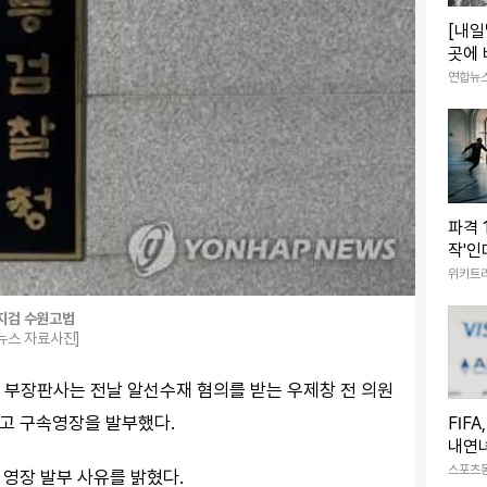
[내일
곳에
는 계
연합뉴
파격 
작'인데… 20
개봉 
위키트
지검 수원고법
뉴스 자료사진]
 부장판사는 전날 알선수재 혐의를 받는 우제창 전 의원
열고 구속영장을 발부했다.
FIF
내연녀
명서 
스포츠
 영장 발부 사유를 밝혔다.