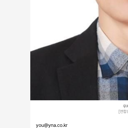
우
[연합
you@yna.co.kr