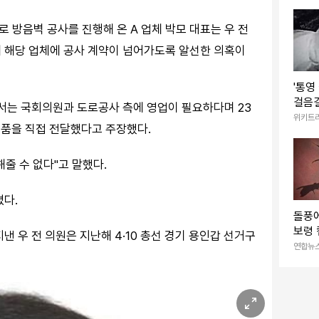
자극적
겠다”
 방음벽 공사를 진행해 온 A 업체 박모 대표는 우 전
 해당 업체에 공사 계약이 넘어가도록 알선한 의혹이
'통영
걸음걸
해서는 국회의원과 도로공사 측에 영업이 필요하다며 23
발 (
위키트
금품을 직접 전달했다고 주장했다.
줄 수 없다"고 말했다.
졌다.
돌풍
보령 
낸 우 전 의원은 지난해 4·10 총선 경기 용인갑 선거구
7명 
연합뉴