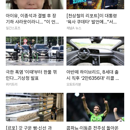
아이유, 이종석과 결별 후 장
[천상철의 리포트]이 대통령
기하 샤라웃이라니… “이 언
‘육사 쿠데타’ 발언에…“서울
니 쿨하네”
대 법대·충암고도 없애라”
일간스포츠
채널A 뉴스
극한 폭염 '이때'부터 한풀 꺾
아반떼 하이브리드, 8세대 출
인다…기상청 발표
시 직후 ‘2만6356대’ 리콜 악
재 터졌다
위키트리
오토트리뷴
[르포] 갓 구운 빵·신선 과
콤파뇨·이동준 전주성 돌아온