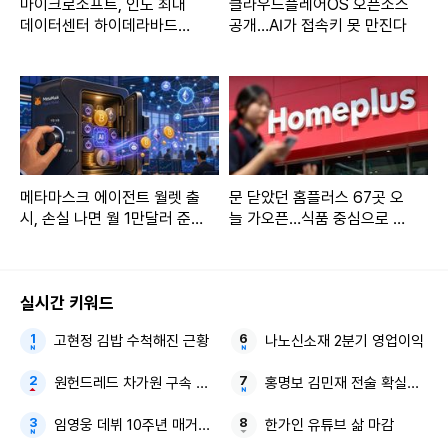
마이크로소프트, 인도 최대
클라우드플레어OS 오픈소스
데이터센터 하이데라바드서
공개…AI가 접속키 못 만진다
가동…205억달러 베팅
메타마스크 에이전트 월렛 출
문 닫았던 홈플러스 67곳 오
시, 손실 나면 월 1만달러 준
늘 가오픈…식품 중심으로 문
다
연다
실시간 키워드
고현정 김밥 수척해진 근황
나노신소재 2분기 영업이익
원헌드레드 차가원 구속 송치
홍명보 김민재 전술 확실한 감
임영웅 데뷔 10주년 매거진 커버
한가인 유튜브 삶 마감