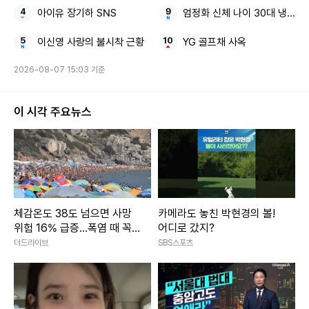
아이유 장기하 SNS
엄정화 신체 나이 30대 냉장고
이신영 사랑의 불시착 근황
YG 골프채 사옥
2026-08-07 15:03 기준
이 시각 주요뉴스
체감온도 38도 넘으면 사망
카메라도 놓친 박현경의 볼!
위험 16% 급증…폭염 때 꼭
어디로 갔지?
지켜야 할 예방수칙
더드라이브
SBS스포츠