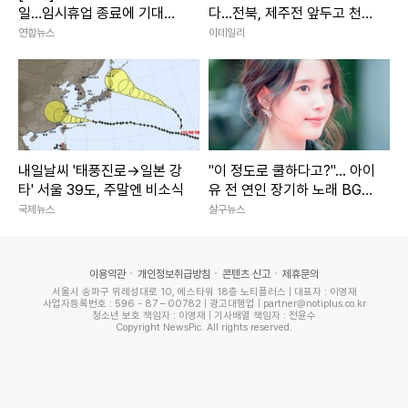
일…임시휴업 종료에 기대감
다...전북, 제주전 앞두고 천군
가득 홈플러스
만마
연합뉴스
이데일리
내일날씨 '태풍진로→일본 강
"이 정도로 쿨하다고?"... 아이
타' 서울 39도, 주말엔 비소식
유 전 연인 장기하 노래 BGM
선택해 난리 난 상황
국제뉴스
살구뉴스
이용약관
개인정보취급방침
콘텐츠 신고
제휴문의
서울시 송파구 위례성대로 10, 에스타워 18층 노티플러스 | 대표자 : 이영재
사업자등록번호 : 596 - 87 – 00782 | 광고대행업 | partner@notiplus.co.kr
청소년 보호 책임자 : 이영재 | 기사배열 책임자 : 전윤수
Copyright NewsPic. All rights reserved.