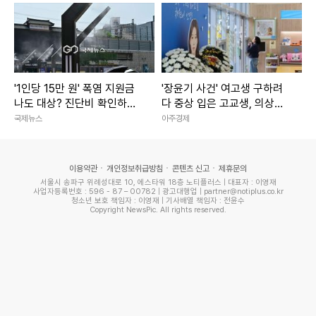
'1인당 15만 원' 폭염 지원금
'장윤기 사건' 여고생 구하려
나도 대상? 진단비 확인하세
다 중상 입은 고교생, 의상자
요
인정
국제뉴스
아주경제
이용약관
개인정보취급방침
콘텐츠 신고
제휴문의
서울시 송파구 위례성대로 10, 에스타워 18층 노티플러스 | 대표자 : 이영재
사업자등록번호 : 596 - 87 – 00782 | 광고대행업 | partner@notiplus.co.kr
청소년 보호 책임자 : 이영재 | 기사배열 책임자 : 전윤수
Copyright NewsPic. All rights reserved.