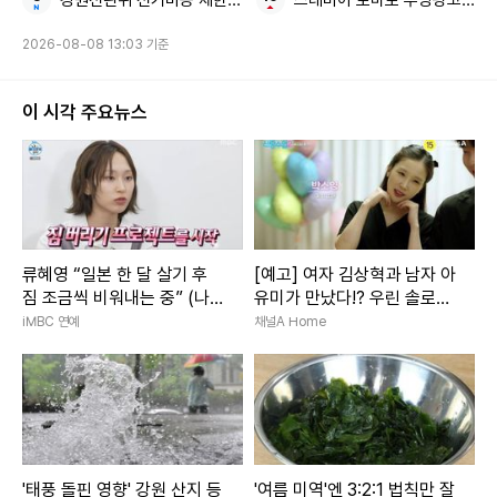
2026-08-08 13:03 기준
이 시각 주요뉴스
류혜영 “일본 한 달 살기 후
[예고] 여자 김상혁과 남자 아
짐 조금씩 비워내는 중” (나혼
유미가 만났다!? 우린 솔로탈
산)
출 준비 중~♥
iMBC 연예
채널A Home
'태풍 돌핀 영향' 강원 산지 등
'여름 미역'엔 3:2:1 법칙만 잘