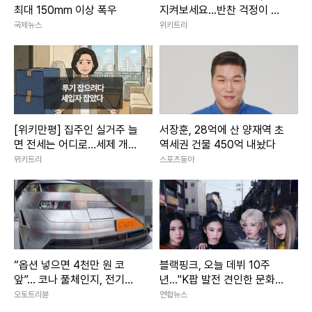
최대 150mm 이상 폭우
지켜보세요...반찬 걱정이 사
라집니다
국제뉴스
위키트리
[위키만평] 집주인 실거주 늘
서장훈, 28억에 산 양재역 초
면 전세는 어디로…세제 개편
역세권 건물 450억 내놨다
에 세입자 불안 커진다
위키트리
스포츠동아
“옵션 넣으면 4천만 원 코
블랙핑크, 오늘 데뷔 10주
앞”... 코나 풀체인지, 전기차
년…"K팝 발전 견인한 문화
보다 비싸질까
아이콘"
오토트리뷴
연합뉴스