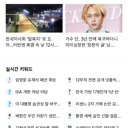
한국마사회 ‘말복지’ 또 도
가수 던, 3년 만에 복귀하더니
마…이번엔 폭염 속 낮 12시
의미심장한 '장문의 글' 남겼
대 ‘주간경마’
다 (전문)
실시간 키워드
임영웅 유재석 패션 화보
12부작 전편 공개 넷플릭스 한
ISA 개편 여당 야당
한국 가방 178만개 1년 반
이 대통령 습관성 말 바꾸기 자발적 퇴사
리센느 2차 가해 논란 김선태 
배현진 무인 자판기 성인인증 국가 기준
통영 새벽 살인 신발·걸음걸이 
강원선관위 선거비용 제한액 군의원 후보
스테비아 토마토 부당광고 위