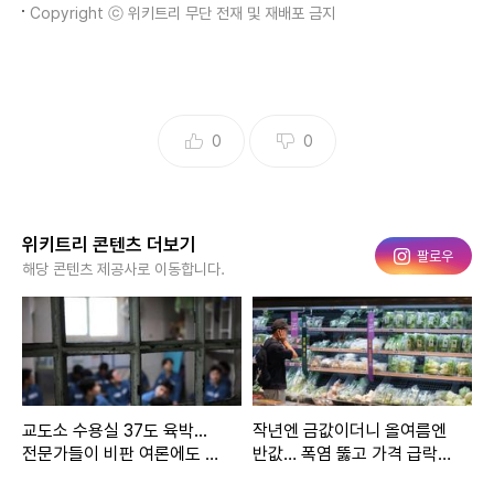
Copyright ⓒ 위키트리 무단 전재 및 재배포 금지
0
0
위키트리 콘텐츠 더보기
인스타그램
팔로우
해당 콘텐츠 제공사로 이동합니다.
교도소 수용실 37도 육박...
작년엔 금값이더니 올여름엔
전문가들이 비판 여론에도 에
반값… 폭염 뚫고 가격 급락한
어컨 설치를 권장하는 이유
'국민 채소'