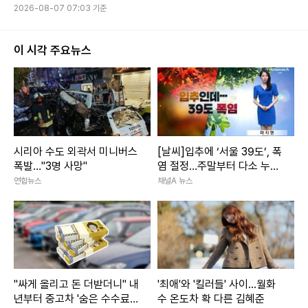
2026-08-07 07:03 기준
이 시각 주요뉴스
시리아 수도 외곽서 미니버스
[날씨]입추에 ‘서울 39도’, 폭
폭발…"3명 사망"
염 절정…주말부터 다소 누그
러져
연합뉴스
채널A 뉴스
"싸게 올리고 돈 더받더니" 내
'최애'와 '킬러들' 사이...월화
년부터 중고차 '숨은 수수료'
수 온도차 확 다른 김혜준