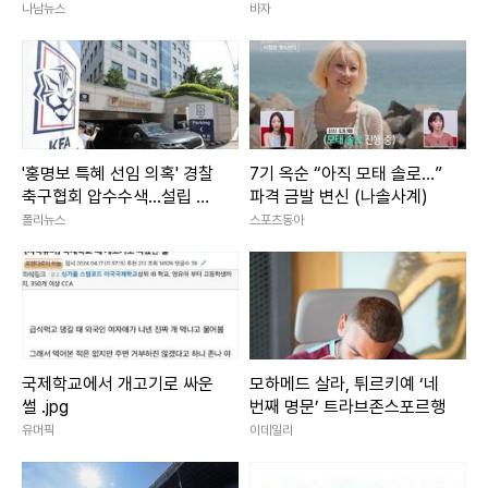
전면 공개 전망
나남뉴스
바자
'홍명보 특혜 선임 의혹' 경찰
7기 옥순 “아직 모태 솔로…”
축구협회 압수수색...설립 후
파격 금발 변신 (나솔사계)
첫 강제 수사
폴리뉴스
스포츠동아
국제학교에서 개고기로 싸운
모하메드 살라, 튀르키예 ‘네
썰 .jpg
번째 명문’ 트라브존스포르행
유머픽
이데일리