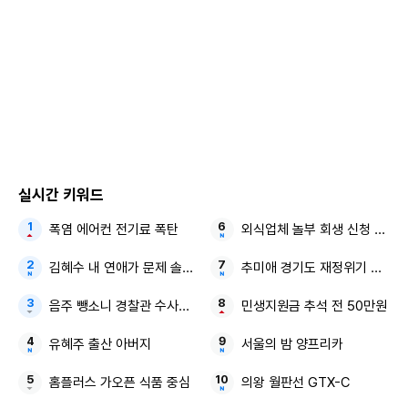
실시간 키워드
폭염 에어컨 전기료 폭탄
외식업체 놀부 회생 신청 尹 전
김혜수 내 연애가 문제 솔직 고백
추미애 경기도 재정위기 지방세
음주 뺑소니 경찰관 수사정보
민생지원금 추석 전 50만원
유혜주 출산 아버지
서울의 밤 양프리카
홈플러스 가오픈 식품 중심
의왕 월판선 GTX-C