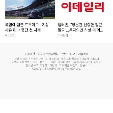
폭염에 멈춘 프로야구…기상
앱러빈, "당분간 신중한 접근
사유 리그 중단 첫 사례
필요"...투자의견 하향-파이퍼
샌들러
이데일리
이데일리
이용약관
개인정보취급방침
콘텐츠 신고
제휴문의
서울시 송파구 위례성대로 10, 에스타워 18층 노티플러스 | 대표자 : 이영재
사업자등록번호 : 596 - 87 – 00782 | 광고대행업 | partner@notiplus.co.kr
청소년 보호 책임자 : 이영재 | 기사배열 책임자 : 전윤수
Copyright NewsPic. All rights reserved.