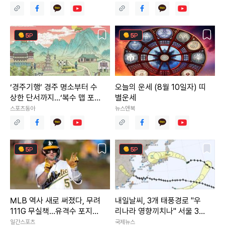
5
P
5
P
‘경주기행’ 경주 명소부터 수
오늘의 운세 (8월 10일자) 띠
상한 단서까지…‘복수 맵 포스
별운세
터’ 공개
스포츠동아
뉴스앤북
5
P
5
P
MLB 역사 새로 써졌다, 무려
내일날씨, 3개 태풍경로 "우
111G 무실책…유격수 포지션
리나라 영향끼치나" 서울 33
역대 1위 '대업'
도 폭염 이어져
일간스포츠
국제뉴스