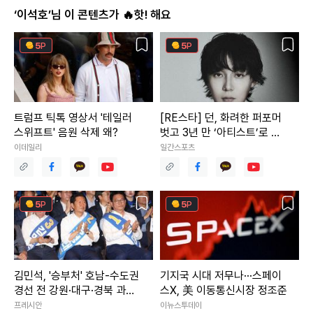
‘이석호’님 이 콘텐츠가 🔥핫! 해요
5
P
5
P
트럼프 틱톡 영상서 '테일러
[RE스타] 던, 화려한 퍼포머
스위프트' 음원 삭제 왜?
벗고 3년 만 ‘아티스트’로 돌
아왔다
이데일리
일간스포츠
5
P
5
P
김민석, '승부처' 호남-수도권
기지국 시대 저무나···스페이
경선 전 강원·대구·경북 과반
스X, 美 이동통신시장 정조준
승리
프레시안
이뉴스투데이