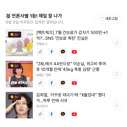
🥇 언론사별 1등! 제일 잘 나가
새로고침
8월 9일 하루동안 집계한 결과입니다.
[팩트체크] 7월 건보료가 갑자기 500만→1
5
P
억?…SNS '건보료 폭탄' 진실은
연합뉴스
"2XL에서 44반으로" 이순실, 위고비 투여
5
P
후 10개월 만에 '45kg 폭풍 감량' 근황
iMBC 연예
김희철, ‘거꾸로 태극기’에 “X돌았네” 했다
5
P
가…하루 만에 사과
위키트리