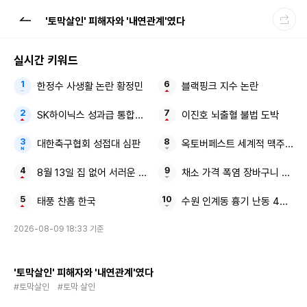
'토막살인' 피해자와 '내연관계'였다
실시간 키워드
한정수 사생활 논란 황정민
블랙핑크 지수 논란
SK하이닉스 성과급 통합노조
이진호 뇌출혈 불법 도박
대한축구협회 성접대 심판
옥토버페스트 세계적 맥주 축제
8월 13일 집 없어 서러운 사람들
채소 가격 폭염 장바구니 물가
태풍 찬홈 한국
수원 인계동 흉기 난동 40대 
2026-08-09 18:33 기준
'토막살인' 피해자와 '내연관계'였다
#토막살인
#토막 살인