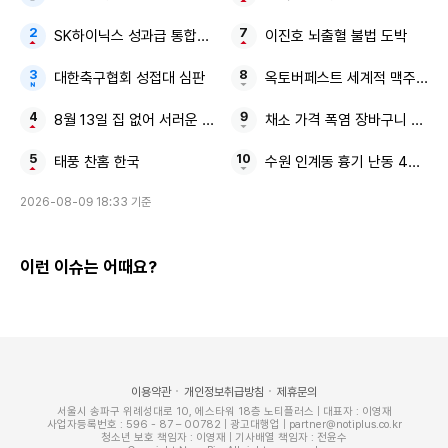
SK하이닉스 성과급 통합노조
이진호 뇌출혈 불법 도박
대한축구협회 성접대 심판
옥토버페스트 세계적 맥주 축제
8월 13일 집 없어 서러운 사람들
채소 가격 폭염 장바구니 물가
태풍 찬홈 한국
수원 인계동 흉기 난동 40대 
2026-08-09 18:33 기준
이런 이슈는 어때요?
이용약관
개인정보취급방침
제휴문의
서울시 송파구 위례성대로 10, 에스타워 18층 노티플러스 | 대표자 : 이영재
사업자등록번호 : 596 - 87 – 00782 | 광고대행업 | partner@notiplus.co.kr
청소년 보호 책임자 : 이영재 | 기사배열 책임자 : 전윤수