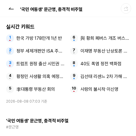
'국민 여동생' 문근영, 충격적 비주얼
실시간 키워드
한국 가방 178만개 1년 반
與 황희 폐버스 개조 버스 하우
정부 세제개편안 ISA 주가누르기안
이재명 부동산 난상토론 최종 
트럼프 원정 출산 시민권 제한
40도 폭염 정전 백화점
황정민 사생활 의혹 예정대로 방송
김선태 리센느 2차 가해 논란 
李대통령 부동산 회의
사랑의 불시착 이신영
2026-08-08 07:03 기준
'국민 여동생' 문근영, 충격적 비주얼
#문근영