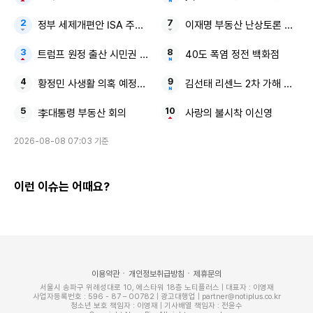
정부 세제개편안 ISA 주가누르기안
이재명 부동산 난상토론 최종 
트럼프 원정 출산 시민권 제한
40도 폭염 정전 백화점
황정민 사생활 의혹 예정대로 방송
김선태 리센느 2차 가해 논란 
李대통령 부동산 회의
사랑의 불시착 이신영
2026-08-08 07:03 기준
이런 이슈는 어때요?
이용약관
개인정보취급방침
제휴문의
서울시 송파구 위례성대로 10, 에스타워 18층 노티플러스 | 대표자 : 이영재
사업자등록번호 : 596 - 87 – 00782 | 광고대행업 | partner@notiplus.co.kr
청소년 보호 책임자 : 이영재 | 기사배열 책임자 : 전윤수