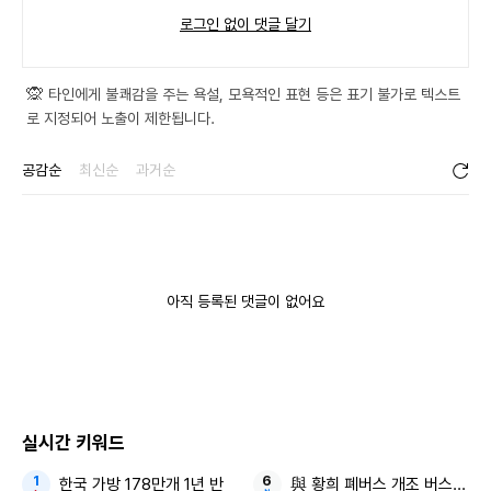
로그인 없이 댓글 달기
0 / 300
등록
🙊
타인에게 불쾌감을 주는 욕설, 모욕적인 표현 등은 표기 불가로 텍스트
로 지정되어 노출이 제한됩니다.
공감순
최신순
과거순
아직 등록된 댓글이 없어요
실시간 키워드
한국 가방 178만개 1년 반
與 황희 폐버스 개조 버스 하우